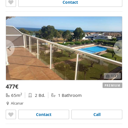
Contact
1
/37
477€
PREMIUM
2
65m
2 Bd.
1 Bathroom
Alcanar
Contact
Call