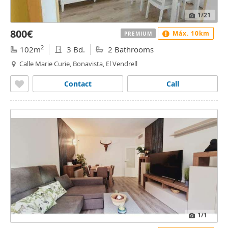
1
/21
800€
Máx. 10km
PREMIUM
2
102m
3 Bd.
2 Bathrooms
Calle Marie Curie, Bonavista, El Vendrell
Contact
Call
1
/1