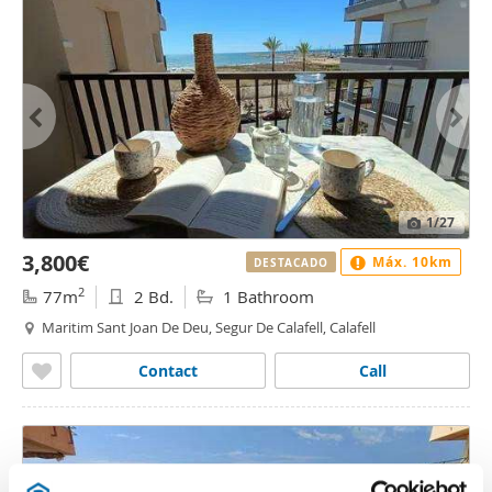
1
/27
3,800€
Máx. 10km
DESTACADO
2
77m
2 Bd.
1 Bathroom
Maritim Sant Joan De Deu, Segur De Calafell, Calafell
Contact
Call