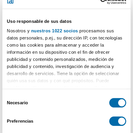
Uso responsable de sus datos
Nosotros y
nuestros 1022 socios
procesamos sus
datos personales, p.ej., su dirección IP, con tecnologías
1
/35
como las cookies para almacenar y acceder la
información en su dispositivo con el fin de ofrecer
3,600€
Máx. 10km
DESTACADO
publicidad y contenido personalizados, medición de
2
67m
2 Bd.
1 Bathroom
publicidad y contenido, investigación de audiencia y
Maritim, Cunit
desarrollo de servicios. Tiene la opción de seleccionar
quién usa sus datos y con qué propósitos. Puede
Contact
Call
cambiar o retirar su consentimiento en cualquier
momento desde la Declaración de cookies o clicando en
S
el Menú de consentimiento.
Necesario
e
l
Si lo permite, también quisiéramos:
e
Preferencias
Recopilar información sobre su ubicación geográfica
c
que puede tener una precisión de varios metros
c