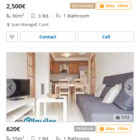
2,500€
Máx. 10km
DESTACADO
2
90m
3 Bd.
1 Bathroom
Joan Maragall, Cunit
Contact
Call
1
/12
620€
Máx. 10km
PREMIUM
2
55m
2 Bd.
1 Bathroom