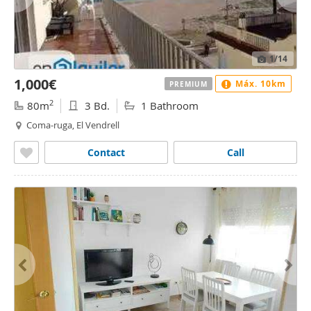
1
/14
1,000€
Máx. 10km
PREMIUM
2
80m
3 Bd.
1 Bathroom
Coma-ruga, El Vendrell
Contact
Call