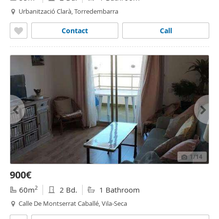
Urbanització Clarà, Torredembarra
Contact
Call
1
/14
900€
2
60m
2 Bd.
1 Bathroom
Calle De Montserrat Caballé, Vila-Seca