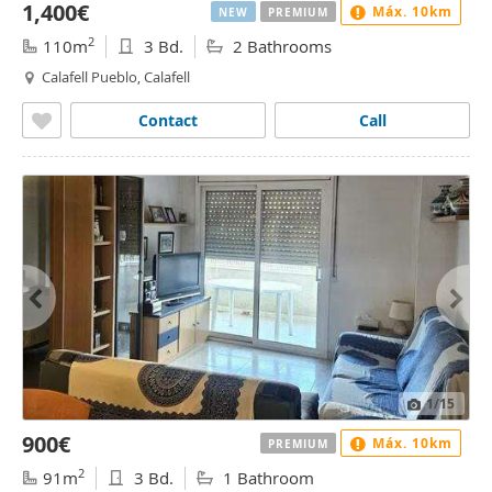
1,400€
Máx. 10km
NEW
PREMIUM
2
110m
3 Bd.
2 Bathrooms
Calafell Pueblo, Calafell
Contact
Call
1
/15
900€
Máx. 10km
PREMIUM
2
91m
3 Bd.
1 Bathroom