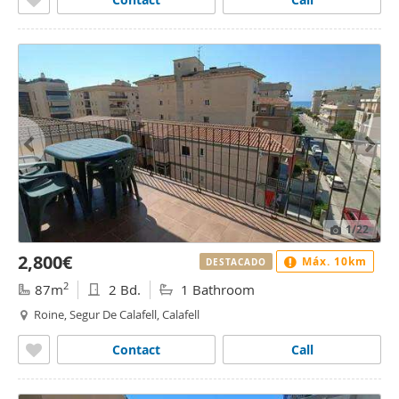
1
/22
2,800€
Máx. 10km
DESTACADO
2
87m
2 Bd.
1 Bathroom
Roine, Segur De Calafell, Calafell
Contact
Call