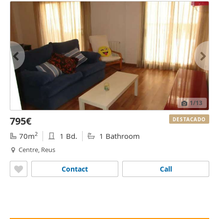
1
/13
795€
DESTACADO
2
70m
1 Bd.
1 Bathroom
Centre, Reus
Contact
Call