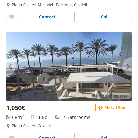
Platja Calafell, Mas Mel - Bellamar, Calafell
Contact
Call
1
/14
1,050€
Máx. 10km
2
68m
3 Bd.
2 Bathrooms
Platja Calafell, Calafell
Contact
Call