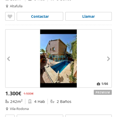
Altafulla
Contactar
Llamar
1
/66
1.300€
PREMIUM
1.500€
2
242m
4 Hab
2 Baños
Vila-Rodona