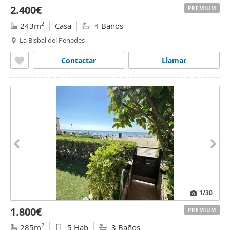
2.400€
PREMIUM
2
243m
Casa
4 Baños
La Bisbal del Penedes
Contactar
Llamar
1
/30
1.800€
PREMIUM
2
285m
5 Hab
3 Baños