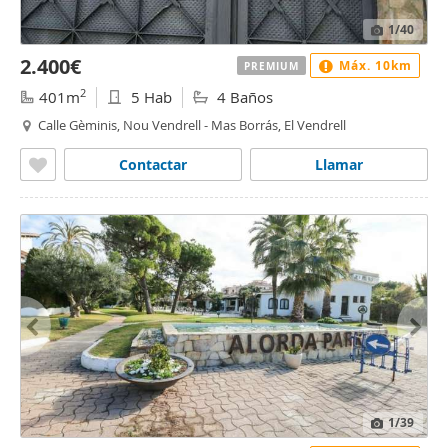
1
/40
2.400€
Máx. 10km
PREMIUM
2
401m
5 Hab
4 Baños
Calle Gèminis, Nou Vendrell - Mas Borrás, El Vendrell
Contactar
Llamar
1
/39