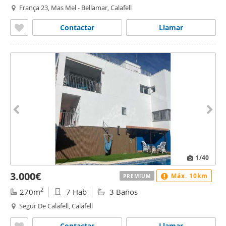
França 23, Mas Mel - Bellamar, Calafell
Contactar
Llamar
1
/40
3.000€
Máx. 10km
PREMIUM
2
270m
7 Hab
3 Baños
Segur De Calafell, Calafell
Contactar
Llamar