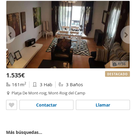
1
/36
1.535€
DESTACADO
2
161m
3 Hab
3 Baños
Platja De Mont-roig, Mont-Roig del Camp
Contactar
Llamar
Más búsquedas...