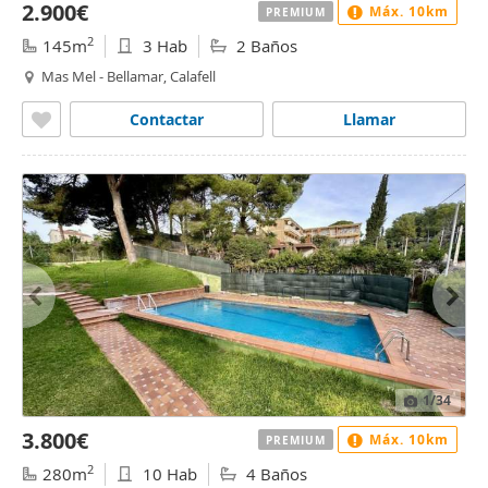
2.900€
Máx. 10km
PREMIUM
2
145m
3 Hab
2 Baños
Mas Mel - Bellamar, Calafell
Contactar
Llamar
1
/34
3.800€
Máx. 10km
PREMIUM
2
280m
10 Hab
4 Baños