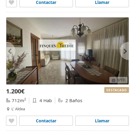
Contactar
Llamar
1
/17
1.200€
DESTACADO
2
712m
4 Hab
2 Baños
L' Aldea
Contactar
Llamar