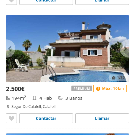
1
/30
2.500€
Máx. 10km
PREMIUM
2
194m
4 Hab
3 Baños
Segur De Calafell, Calafell
Contactar
Llamar