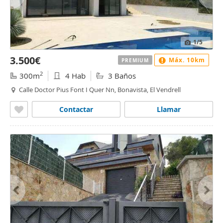
1
/5
3.500€
Máx. 10km
PREMIUM
2
300m
4 Hab
3 Baños
Calle Doctor Pius Font I Quer Nn, Bonavista, El Vendrell
Contactar
Llamar