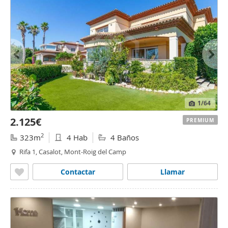
1
/64
2.125€
PREMIUM
2
323m
4 Hab
4 Baños
Rifa 1, Casalot, Mont-Roig del Camp
Contactar
Llamar