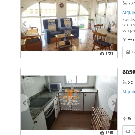
77
Alqui
Penthou
salon-
complè
septemb
Avin
1
/21
Ag
605
80
Alquil
Remo
1
/15
Ag