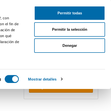
Publiez gratuitement
Connectez-vous
Permitir todas
P, con
n el fin de
Permitir la selección
gación de
con qué
laración de
Denegar
Créez votre alerte !
Ne vous faites pas doubler. Recevez
dans votre boîte e-mail
toutes les
nouveautés
de cette recherche.
 varios
 10km
icas (huellas
g
Mostrar detalles
Recevoir alertes
s
uier momento