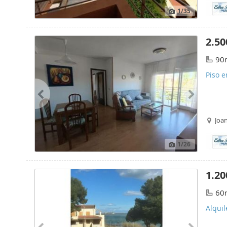
1
/35
2.50
90
Piso e
Joan
1
/26
1.20
60
Alquil