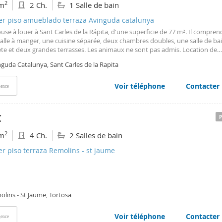
2
m
2 Ch.
1 Salle de bain
ler piso amueblado terraza Avinguda catalunya
se à louer à Sant Carles de la Rápita, d'une superficie de 77 m². Il compren
salle à manger, une cuisine séparée, deux chambres doubles, une salle de ba
te et deux grandes terrasses. Les animaux ne sont pas admis. Location de
re à juin !
guda Catalunya, Sant Carles de la Rapita
Voir téléphone
Contacter
ence
€
2
m
4 Ch.
2 Salles de bain
er piso terraza Remolins - st jaume
lins - St Jaume, Tortosa
Voir téléphone
Contacter
ence