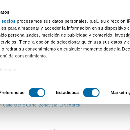
datos
 socios
procesamos sus datos personales, p.ej., su dirección I
Prix
Surface
Chambres
Plus de filtres - 1
es para almacenar y acceder la información en su dispositivo co
nido personalizados, medición de publicidad y contenido, investi
 Barri Maritim del Francas
servicios. Tiene la opción de seleccionar quién usa sus datos y 
 o retirar su consentimiento en cualquier momento desde la Dec
Tri Enalquiler
ments)
Menú de consentimiento.
siéramos:
 sobre su ubicación geográfica que puede tener una precisión de
€
Máx.
PREMIUM
tivo analizándolo activamente para buscar características específ
Preferencias
Estadística
Marketin
2
2m
3 Ch.
2 Salles de bain
n Calle Marie Curie, Bonavista, El Vendrell,
sobre cómo se procesan sus datos personales y establezca su
 de datos
. Puede cambiar o retirar su consentimiento en cualq
es.