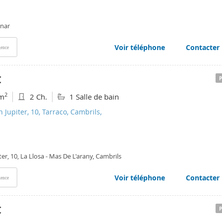
anar
Voir téléphone
Contacter
ence
€
2
m
2 Ch.
1 Salle de bain
n Jupiter, 10, Tarraco, Cambrils,
ter, 10, La Llosa - Mas De L'arany, Cambrils
Voir téléphone
Contacter
ence
€