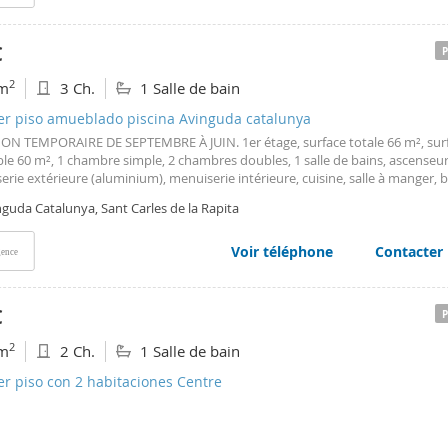
€
2
m
3 Ch.
1 Salle de bain
ler piso amueblado piscina Avinguda catalunya
ON TEMPORAIRE DE SEPTEMBRE À JUIN. 1er étage, surface totale 66 m², sur
le 60 m², 1 chambre simple, 2 chambres doubles, 1 salle de bains, ascenseur
rie extérieure (aluminium), menuiserie intérieure, cuisine, salle à manger, b
 (commun), meublé, exposition nord-ouest, piscine (commune), interphone, e
guda Catalunya, Sant Carles de la Rapita
e, sols en grès cérame, double vitrage, extérieur (non accepté).
Voir téléphone
Contacter
ence
€
2
m
2 Ch.
1 Salle de bain
er piso con 2 habitaciones Centre