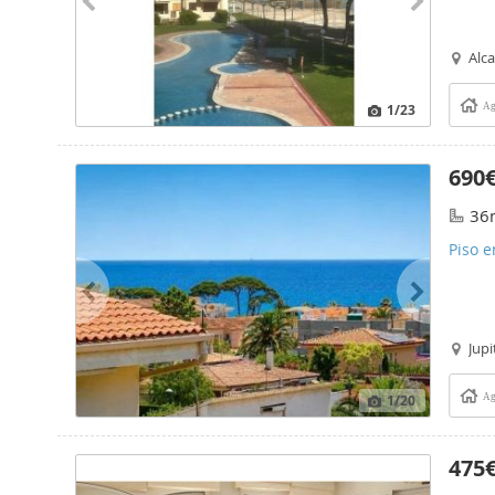
Alc
1
/23
Ag
690
36
Piso e
Jupi
1
/20
Ag
475