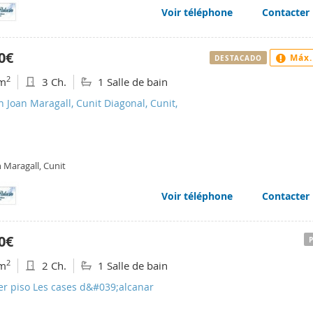
Voir téléphone
Contacter
0€
Máx.
DESTACADO
2
m
3 Ch.
1 Salle de bain
n Joan Maragall, Cunit Diagonal, Cunit,
 Maragall, Cunit
Voir téléphone
Contacter
0€
2
m
2 Ch.
1 Salle de bain
er piso Les cases d&#039;alcanar