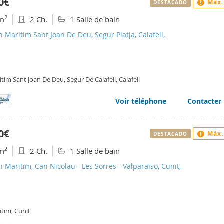
0€
Máx.
DESTACADO
2
m
2 Ch.
1 Salle de bain
n Maritim Sant Joan De Deu, Segur Platja, Calafell,
tim Sant Joan De Deu, Segur De Calafell, Calafell
Voir téléphone
Contacter
0€
Máx.
DESTACADO
2
m
2 Ch.
1 Salle de bain
n Maritim, Can Nicolau - Les Sorres - Valparaiso, Cunit,
itim, Cunit