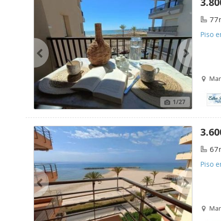
3.80
77
Piso e
Mari
1
/27
3.60
67
Piso e
Mar