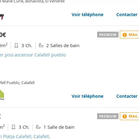
e Marie Curie, Bonavista, El Vendrell
web se usan para personalizar el contenido y los anuncios, ofrec
ar el tráfico. Además, compartimos información sobre el uso que
Voir téléphone
Contacter
tners de redes sociales, publicidad y análisis web, quienes pue
ación que les haya proporcionado o que hayan recopilado a parti
0€
Máx.
vicios.
PREMIUM
2
0m
3 Ch.
2 Salles de bain
er piso ascensor Calafell pueblo
fell Pueblo, Calafell
Voir téléphone
Contacter
€
Máx.
PREMIUM
2
m
3 Ch.
1 Salle de bain
 Platja Calafell, Calafell,