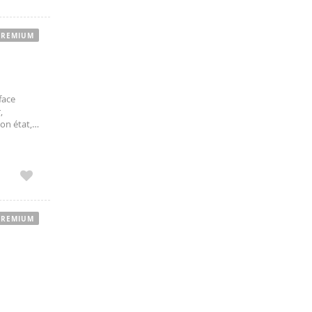
PREMIUM
face
,
on état,
nsoleillé,
PREMIUM