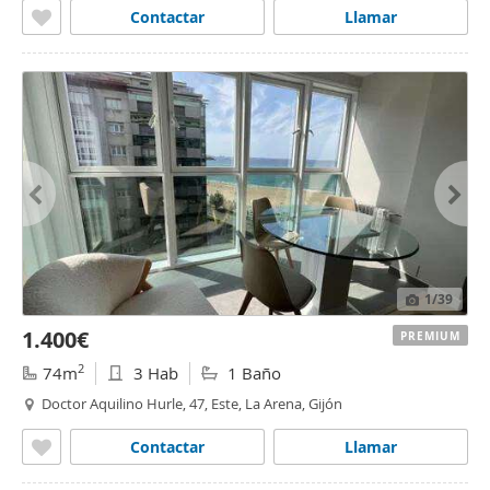
Contactar
Llamar
1
/39
1.400€
PREMIUM
2
74m
3 Hab
1 Baño
Doctor Aquilino Hurle, 47, Este, La Arena, Gijón
Contactar
Llamar