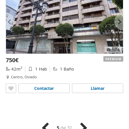
1
/24
750€
PREMIUM
2
42m
1 Hab
1 Baño
Centro, Oviedo
Contactar
Llamar
5
de 31