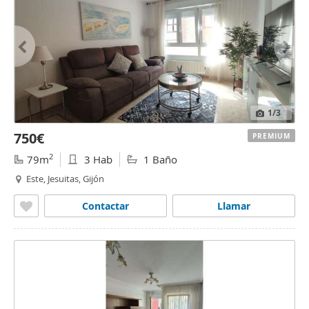
1
/3
750€
PREMIUM
2
79m
3 Hab
1 Baño
Este, Jesuitas, Gijón
Contactar
Llamar