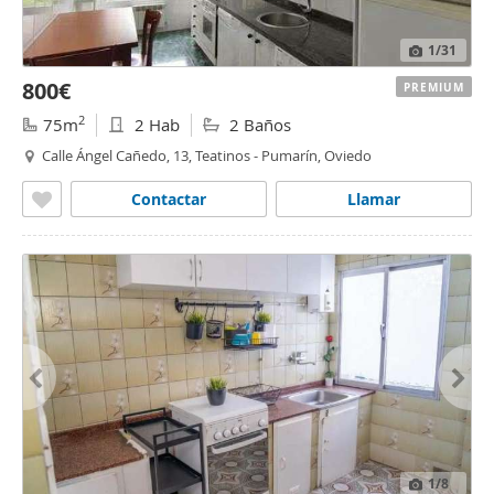
1
/31
800€
PREMIUM
2
75m
2 Hab
2 Baños
Calle Ángel Cañedo, 13, Teatinos - Pumarín, Oviedo
Contactar
Llamar
1
/8