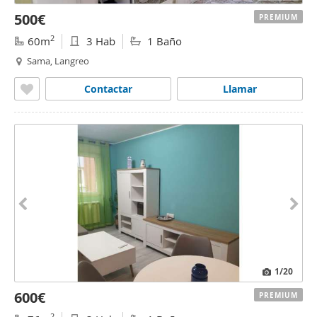
500€
PREMIUM
2
60m
3 Hab
1 Baño
Sama, Langreo
Contactar
Llamar
1
/20
600€
PREMIUM
2