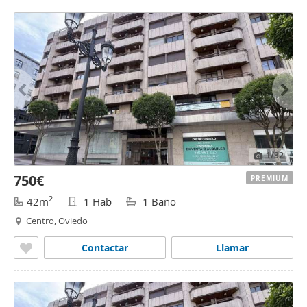
1
/32
750€
PREMIUM
2
42m
1 Hab
1 Baño
Centro, Oviedo
Contactar
Llamar