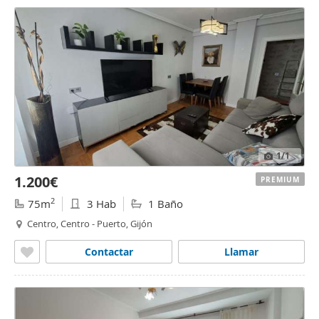
1
/1
1.200€
PREMIUM
2
75m
3 Hab
1 Baño
Centro, Centro - Puerto, Gijón
Contactar
Llamar