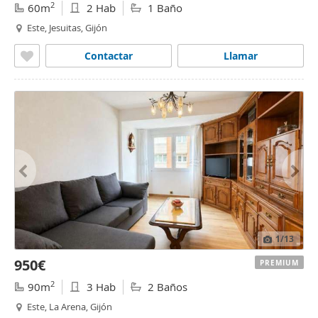
2
60m
2 Hab
1 Baño
Este, Jesuitas, Gijón
Contactar
Llamar
1
/13
950€
PREMIUM
2
90m
3 Hab
2 Baños
Este, La Arena, Gijón