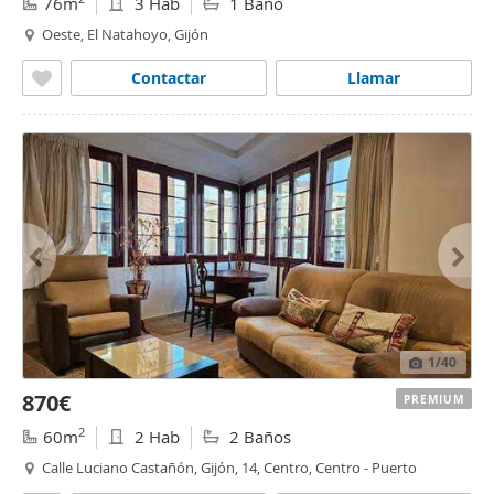
76m
3 Hab
1 Baño
Oeste, El Natahoyo, Gijón
Contactar
Llamar
1
/40
870€
PREMIUM
2
60m
2 Hab
2 Baños
Calle Luciano Castañón, Gijón, 14, Centro, Centro - Puerto