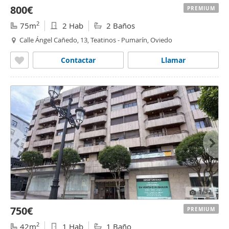
800€
PREMIUM
2
75m
2 Hab
2 Baños
Calle Ángel Cañedo, 13, Teatinos - Pumarín, Oviedo
Contactar
Llamar
1
/32
750€
PREMIUM
2
42m
1 Hab
1 Baño