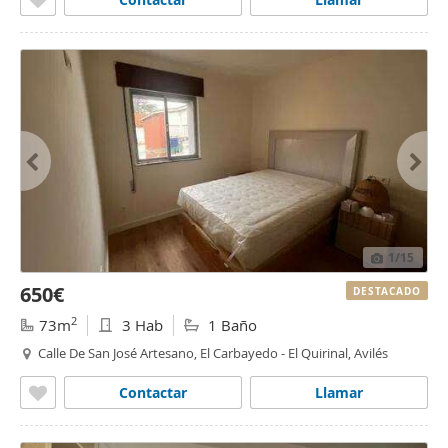
1
/15
650€
DESTACADO
2
73m
3 Hab
1 Baño
Calle De San José Artesano, El Carbayedo - El Quirinal, Avilés
Contactar
Llamar