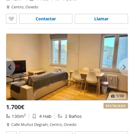
Centro, Oviedo
Contactar
Llamar
1
/30
1.700€
DESTACADO
2
130m
4 Hab
2 Baños
Calle Muñoz Degraín, Centro, Oviedo