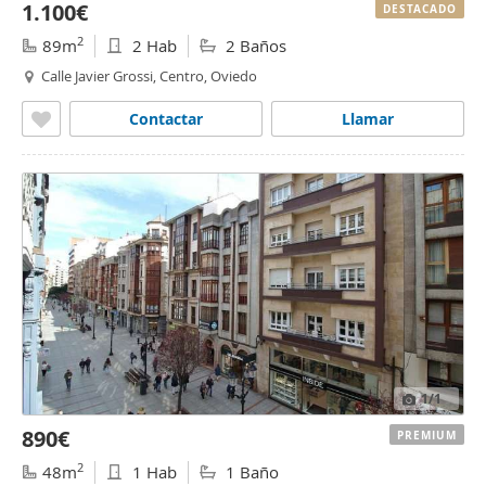
1.100€
DESTACADO
2
89m
2 Hab
2 Baños
Calle Javier Grossi, Centro, Oviedo
Contactar
Llamar
1
/1
890€
PREMIUM
2
48m
1 Hab
1 Baño