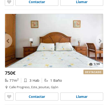
Contactar
Llamar
1
/39
750€
DESTACADO
2
77m
3 Hab
1 Baño
Calle Progreso, Este, Jesuitas, Gijón
Contactar
Llamar