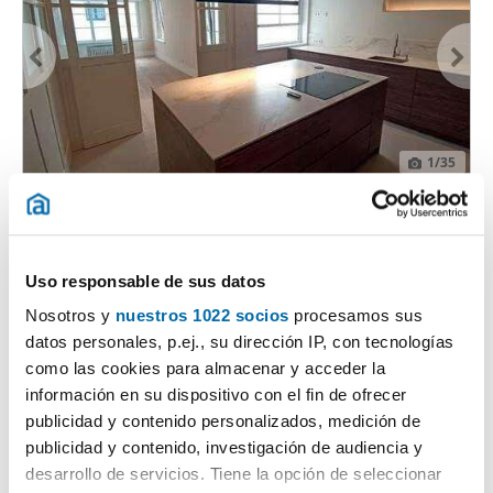
1
/35
1.750€
DESTACADO
2
150m
3 Hab
3 Baños
Calle Asturias, Centro, Oviedo
Uso responsable de sus datos
Contactar
Llamar
Nosotros y
nuestros 1022 socios
procesamos sus
datos personales, p.ej., su dirección IP, con tecnologías
como las cookies para almacenar y acceder la
información en su dispositivo con el fin de ofrecer
publicidad y contenido personalizados, medición de
publicidad y contenido, investigación de audiencia y
desarrollo de servicios. Tiene la opción de seleccionar