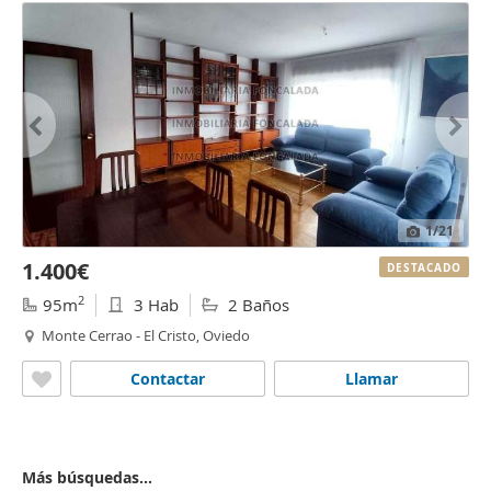
1
/21
1.400€
DESTACADO
2
95m
3 Hab
2 Baños
Monte Cerrao - El Cristo, Oviedo
Contactar
Llamar
Más búsquedas...