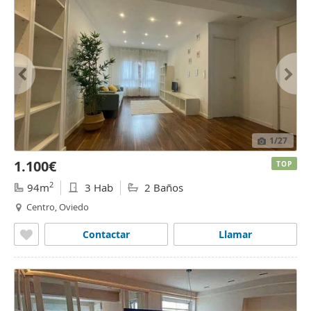
1
/27
1.100€
TOP
2
94m
3 Hab
2 Baños
Centro, Oviedo
Contactar
Llamar