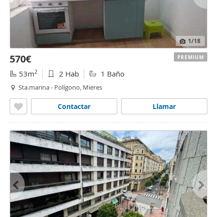
1
/18
570€
PREMIUM
2
53m
2 Hab
1 Baño
Sta.marina - Polígono, Mieres
Contactar
Llamar