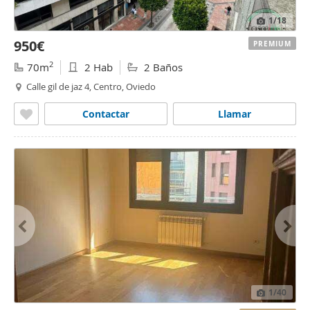
1
/18
950€
PREMIUM
2
70m
2 Hab
2 Baños
Calle gil de jaz 4, Centro, Oviedo
Contactar
Llamar
1
/40