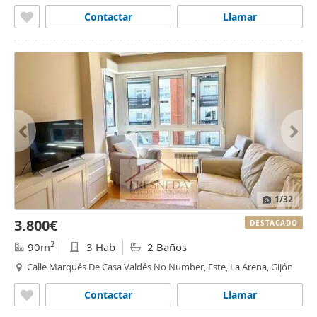
Contactar
Llamar
1
/32
3.800€
DESTACADO
2
90m
3 Hab
2 Baños
Calle Marqués De Casa Valdés No Number, Este, La Arena, Gijón
Contactar
Llamar