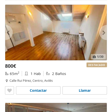
1
/30
800€
DESTACADO
2
65m
1 Hab
2 Baños
Calle Rui Pérez, Centro, Avilés
Contactar
Llamar