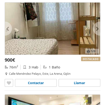
1
/9
900€
DESTACADO
2
76m
3 Hab
1 Baño
Calle Menéndez Pelayo, Este, La Arena, Gijón
Contactar
Llamar