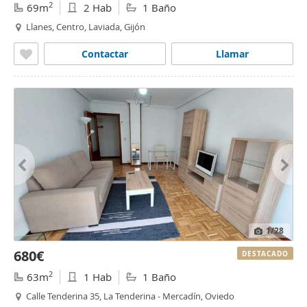
2
69m
2 Hab
1 Baño
Llanes, Centro, Laviada, Gijón
Contactar
Llamar
1
/28
680€
DESTACADO
2
63m
1 Hab
1 Baño
Calle Tenderina 35, La Tenderina - Mercadín, Oviedo