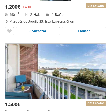
1.200€
DESTACADO
1.400€
2
68m
2 Hab
1 Baño
Marqués de Urquijo 35, Este, La Arena, Gijón
Contactar
Llamar
1
/40
1.500€
DESTACADO
2