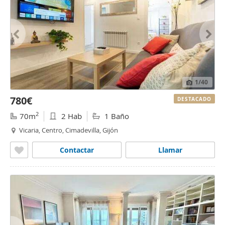
1
/40
780€
DESTACADO
2
70m
2 Hab
1 Baño
Vicaria, Centro, Cimadevilla, Gijón
Contactar
Llamar