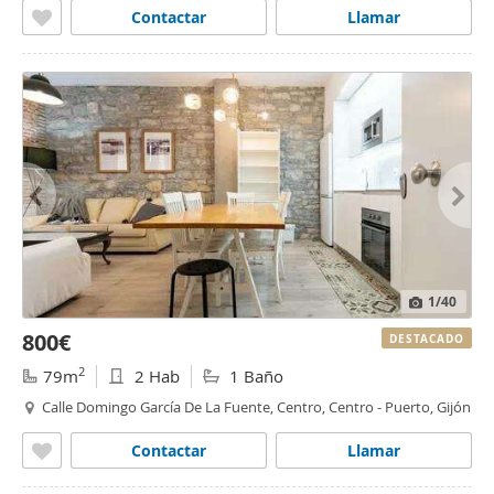
Contactar
Llamar
1
/40
800€
DESTACADO
2
79m
2 Hab
1 Baño
Calle Domingo García De La Fuente, Centro, Centro - Puerto, Gijón
Contactar
Llamar