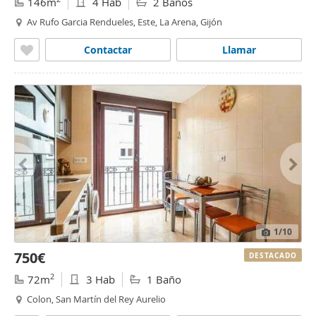
146m
4 Hab
2 Baños
Av Rufo Garcia Rendueles, Este, La Arena, Gijón
Contactar
Llamar
1
/10
750€
DESTACADO
2
72m
3 Hab
1 Baño
Colon, San Martín del Rey Aurelio