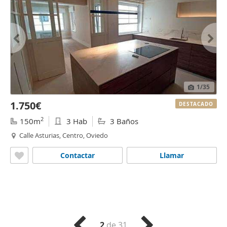
1
/35
1.750€
DESTACADO
2
150m
3 Hab
3 Baños
Calle Asturias, Centro, Oviedo
Contactar
Llamar
2
de 31