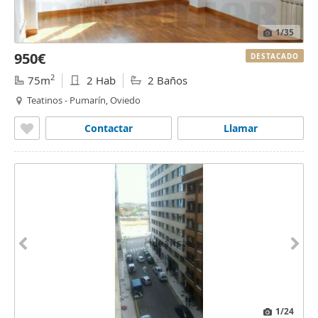
1
/35
950€
DESTACADO
2
75m
2 Hab
2 Baños
Teatinos - Pumarín, Oviedo
Contactar
Llamar
1
/24