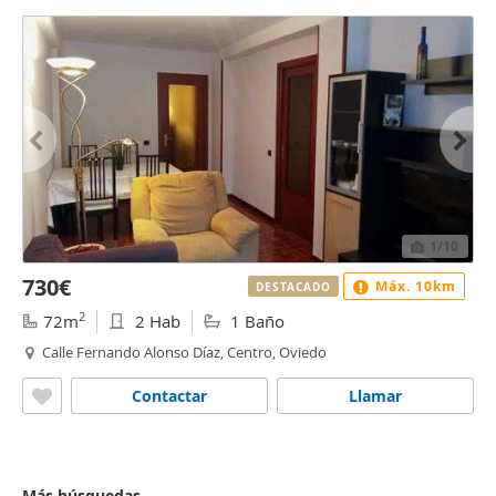
1
/10
730€
Máx. 10km
DESTACADO
2
72m
2 Hab
1 Baño
Calle Fernando Alonso Díaz, Centro, Oviedo
Contactar
Llamar
Más búsquedas...