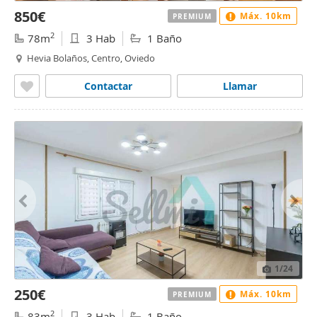
850€
Máx. 10km
PREMIUM
2
78m
3 Hab
1 Baño
Hevia Bolaños, Centro, Oviedo
Contactar
Llamar
1
/24
250€
Máx. 10km
PREMIUM
2
83m
3 Hab
1 Baño