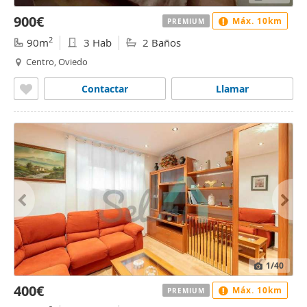
900€
Máx. 10km
PREMIUM
2
90m
3 Hab
2 Baños
Centro, Oviedo
Contactar
Llamar
1
/40
400€
Máx. 10km
PREMIUM