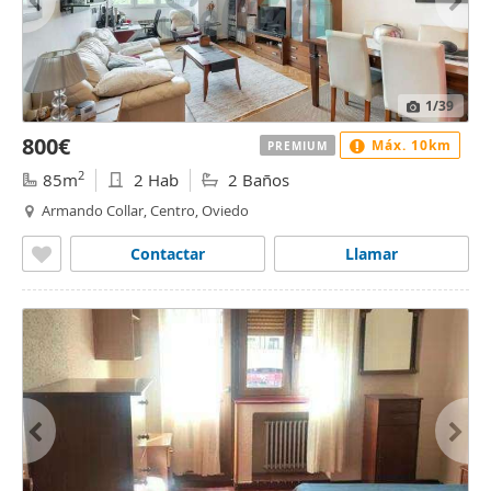
1
/39
800€
Máx. 10km
PREMIUM
2
85m
2 Hab
2 Baños
Armando Collar, Centro, Oviedo
Contactar
Llamar