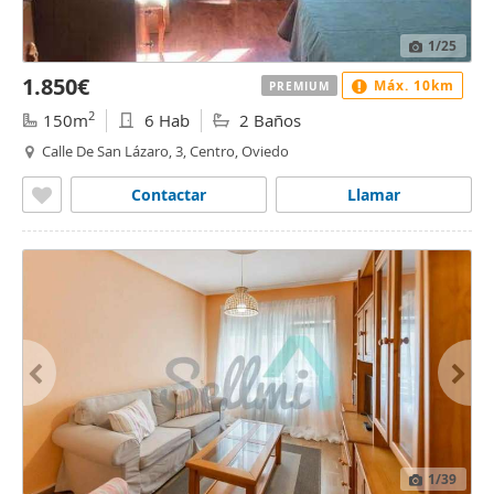
1
/25
1.850€
Máx. 10km
PREMIUM
2
150m
6 Hab
2 Baños
Calle De San Lázaro, 3, Centro, Oviedo
Contactar
Llamar
1
/39