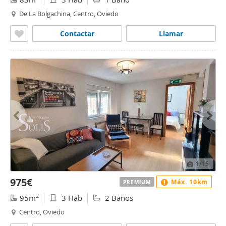
De La Bolgachina, Centro, Oviedo
Contactar
Llamar
1
/15
975€
Máx. 10km
PREMIUM
2
95m
3 Hab
2 Baños
Centro, Oviedo