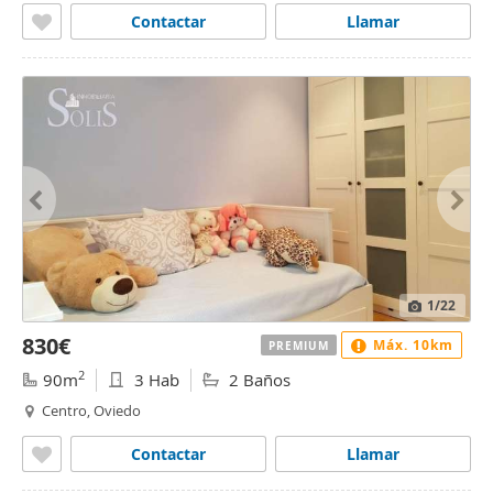
Contactar
Llamar
1
/22
830€
Máx. 10km
PREMIUM
2
90m
3 Hab
2 Baños
Centro, Oviedo
Contactar
Llamar