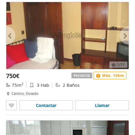
1
/11
750€
Máx. 10km
PREMIUM
2
75m
3 Hab
2 Baños
Centro, Oviedo
Contactar
Llamar