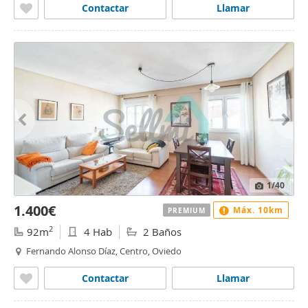
Contactar
Llamar
1
/40
1.400€
Máx. 10km
PREMIUM
2
92m
4 Hab
2 Baños
Fernando Alonso Díaz, Centro, Oviedo
Contactar
Llamar