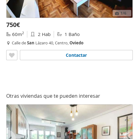
1
/6
750€
2
60m
2 Hab
1 Baño
Calle de
San
Lázaro 40, Centro,
Oviedo
Contactar
Otras viviendas que te pueden interesar