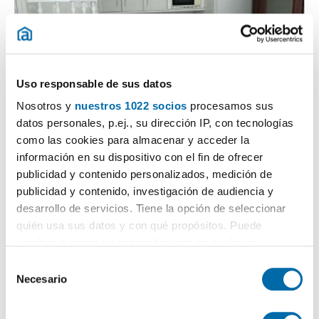
Uso responsable de sus datos
Nosotros y
nuestros 1022 socios
procesamos sus
1
/13
datos personales, p.ej., su dirección IP, con tecnologías
850€
Máx. 10km
como las cookies para almacenar y acceder la
información en su dispositivo con el fin de ofrecer
2
100m
3 Hab
2 Baños
publicidad y contenido personalizados, medición de
Calle del Padre Suárez 41, Centro, Oviedo
publicidad y contenido, investigación de audiencia y
desarrollo de servicios. Tiene la opción de seleccionar
Contactar
quién usa sus datos y con qué propósitos. Puede
cambiar o retirar su consentimiento en cualquier
momento desde la Declaración de cookies o clicando en
S
el Menú de consentimiento.
Necesario
e
l
Si lo permite, también quisiéramos:
e