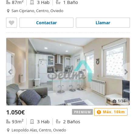
2
87m
3 Hab
1 Baño
San Cipriano, Centro, Oviedo
Contactar
Llamar
1
/38
1.050€
Máx. 10km
PREMIUM
2
93m
3 Hab
2 Baños
Leopoldo Alas, Centro, Oviedo