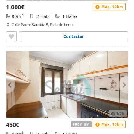
1.000€
Máx. 10km
2
80m
2 Hab
1 Baño
Calle Padre Sarabia 5, Pola de Lena
Contactar
1
/26
450€
Máx. 10km
PREMIUM
2
63m
3 Hab
1 Baño