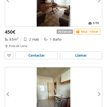
1
/10
450€
Máx. 10km
PREMIUM
2
83m
2 Hab
1 Baño
Pola de Lena
Contactar
Llamar