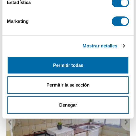
Identificar su dispositivo analizándolo activamente
i
Estadística
para buscar características específicas (huellas
ó
digitales)
n
Marketing
d
Obtenga más información sobre cómo se procesan sus
e
datos personales y establezca sus preferencias en la
1
/18
c
sección de datos
. Puede cambiar o retirar su
760€
PREMIUM
Mostrar detalles
o
consentimiento en cualquier momento en la Declaración
2
51m
1 Hab
1 Baño
n
de cookies.
s
Centro, Centro - Puerto, Gijón
Permitir todas
e
Las cookies de este sitio web se usan para personalizar
Contactar
Llamar
n
el contenido y los anuncios, ofrecer funciones de redes
t
sociales y analizar el tráfico. Además, compartimos
Permitir la selección
i
información sobre el uso que haga del sitio web con
m
nuestros partners de redes sociales, publicidad y análisis
i
web, quienes pueden combinarla con otra información
Denegar
e
que les haya proporcionado o que hayan recopilado a
n
partir del uso que haya hecho de sus servicios.
t
o