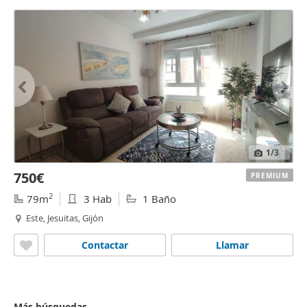
1
/3
750€
PREMIUM
2
79m
3 Hab
1 Baño
Este, Jesuitas, Gijón
Contactar
Llamar
Más búsquedas...