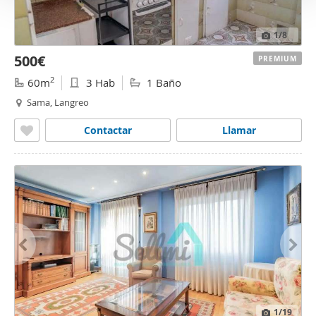
1
/8
500€
PREMIUM
2
60m
3 Hab
1 Baño
Sama, Langreo
Contactar
Llamar
1
/19