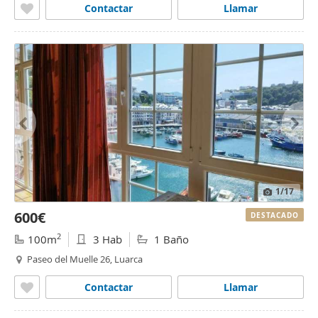
Contactar
Llamar
1
/17
600€
DESTACADO
2
100m
3 Hab
1 Baño
Paseo del Muelle 26, Luarca
Contactar
Llamar