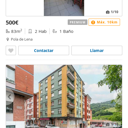
1
/10
500€
Máx. 10km
PREMIUM
2
83m
2 Hab
1 Baño
Pola de Lena
Contactar
Llamar
1
/10