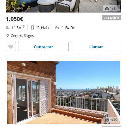
1
/9
1.950€
PREMIUM
2
113m
2 Hab
1 Baño
Centre, Sitges
Contactar
Llamar
1
/40