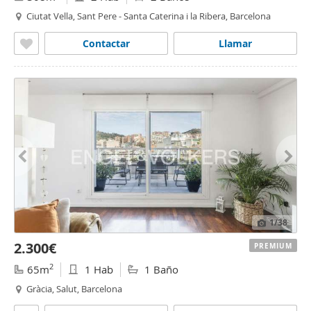
Ciutat Vella, Sant Pere - Santa Caterina i la Ribera, Barcelona
Contactar
Llamar
1
/38
2.300€
PREMIUM
2
65m
1 Hab
1 Baño
Gràcia, Salut, Barcelona