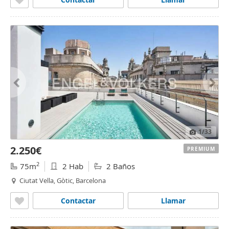
1
/33
2.250€
PREMIUM
2
75m
2 Hab
2 Baños
Ciutat Vella, Gòtic, Barcelona
Contactar
Llamar