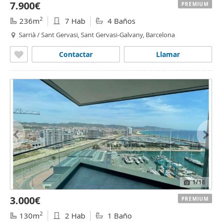
7.900€
PREMIUM
2
236m
7 Hab
4 Baños
Sarrià / Sant Gervasi, Sant Gervasi-Galvany, Barcelona
Contactar
Llamar
1
/18
3.000€
PREMIUM
2
130m
2 Hab
1 Baño