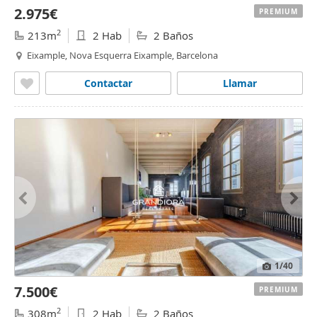
2.975€
PREMIUM
2
213m
2 Hab
2 Baños
Eixample, Nova Esquerra Eixample, Barcelona
Contactar
Llamar
1
/40
7.500€
PREMIUM
2
308m
2 Hab
2 Baños