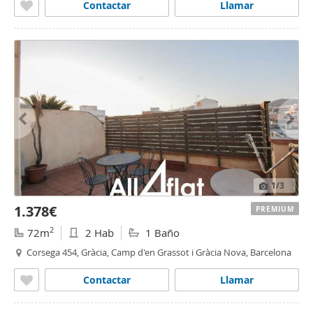
Contactar
Llamar
1
/3
1.378€
PREMIUM
2
72m
2 Hab
1 Baño
Corsega 454, Gràcia, Camp d'en Grassot i Gràcia Nova, Barcelona
Contactar
Llamar