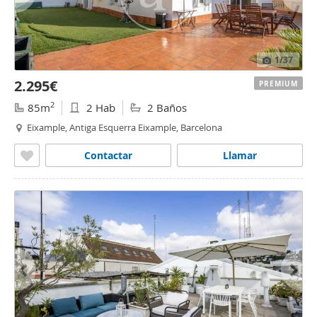
1
/37
2.295€
PREMIUM
2
85m
2 Hab
2 Baños
Eixample, Antiga Esquerra Eixample, Barcelona
Contactar
Llamar