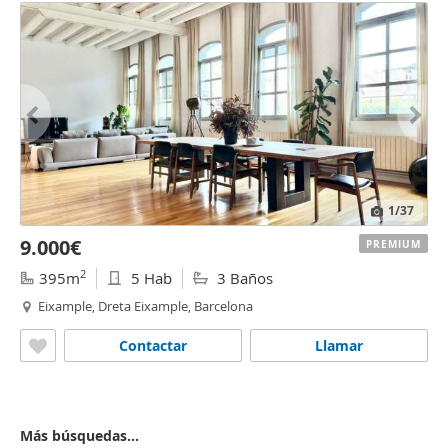
1
/37
9.000€
PREMIUM
2
395m
5 Hab
3 Baños
Eixample, Dreta Eixample, Barcelona
Contactar
Llamar
Más búsquedas...