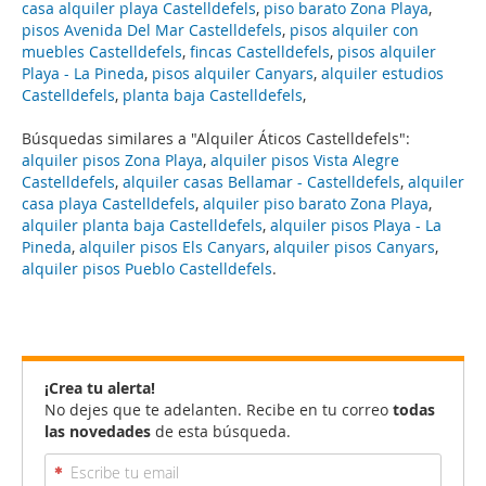
casa alquiler playa Castelldefels
,
piso barato Zona Playa
,
pisos Avenida Del Mar Castelldefels
,
pisos alquiler con
muebles Castelldefels
,
fincas Castelldefels
,
pisos alquiler
Playa - La Pineda
,
pisos alquiler Canyars
,
alquiler estudios
Castelldefels
,
planta baja Castelldefels
,
Búsquedas similares a "Alquiler Áticos Castelldefels":
alquiler pisos Zona Playa
,
alquiler pisos Vista Alegre
Castelldefels
,
alquiler casas Bellamar - Castelldefels
,
alquiler
casa playa Castelldefels
,
alquiler piso barato Zona Playa
,
alquiler planta baja Castelldefels
,
alquiler pisos Playa - La
Pineda
,
alquiler pisos Els Canyars
,
alquiler pisos Canyars
,
alquiler pisos Pueblo Castelldefels
.
¡Crea tu alerta!
No dejes que te adelanten. Recibe en tu correo
todas
las novedades
de esta búsqueda.