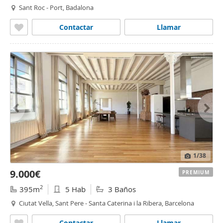
Sant Roc - Port, Badalona
Contactar
Llamar
1
/38
9.000€
PREMIUM
2
395m
5 Hab
3 Baños
Ciutat Vella, Sant Pere - Santa Caterina i la Ribera, Barcelona
Contactar
Llamar