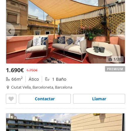
1
/20
1.690€
PREMIUM
1.750€
2
66m
Ático
1 Baño
Ciutat Vella, Barceloneta, Barcelona
Contactar
Llamar