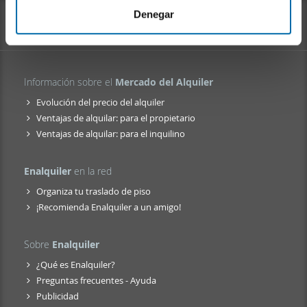
i
web, quienes pueden combinarla con otra información
Denegar
e
que les haya proporcionado o que hayan recopilado a
n
partir del uso que haya hecho de sus servicios.
t
o
Información sobre el
Mercado del Alquiler
Evolución del precio del alquiler
Ventajas de alquilar: para el propietario
Ventajas de alquilar: para el inquilino
Enalquiler
en la red
Organiza tu traslado de piso
¡Recomienda Enalquiler a un amigo!
Sobre
Enalquiler
¿Qué es Enalquiler?
Preguntas frecuentes - Ayuda
Publicidad