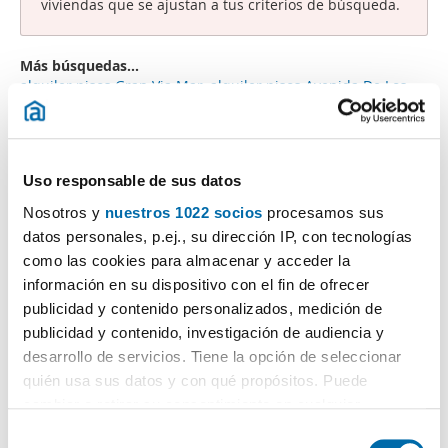
viviendas que se ajustan a tus criterios de búsqueda.
Más búsquedas...
alquiler pisos Gran Via Mar
,
alquiler pisos Avenida De Los
Baños Castelldefels
,
pisos Zona Playa
,
alquiler pisos Els
Canyars
,
alquiler pisos Canyars
,
casas alquiler Playa -
Castelldefels
,
pisos 1000 euros Castelldefels
,
alquiler lofts
Castelldefels
,
alquiler casas Can Sole Castelldefels
,
Uso responsable de sus datos
Búsquedas similares a "Alquiler pisos 1000 euros
Nosotros y
nuestros 1022 socios
procesamos sus
Castelldefels":
alquiler lofts Castelldefels
,
alquiler pisos
datos personales, p.ej., su dirección IP, con tecnologías
Zona Playa
,
alquiler pisos Gran Via Mar
,
alquiler casas Can
como las cookies para almacenar y acceder la
Sole Castelldefels
,
alquiler fincas Castelldefels
,
alquiler pisos
con muebles Castelldefels
información en su dispositivo con el fin de ofrecer
,
alquiler pisos centro
Castelldefels
,
alquiler pisos Playa - La Pineda
,
alquiler pisos
publicidad y contenido personalizados, medición de
Els Canyars
,
alquiler pisos 1000 euros Castelldefels
.
publicidad y contenido, investigación de audiencia y
desarrollo de servicios. Tiene la opción de seleccionar
quién usa sus datos y con qué propósitos. Puede
cambiar o retirar su consentimiento en cualquier
momento desde la Declaración de cookies o clicando en
¡Crea tu alerta!
S