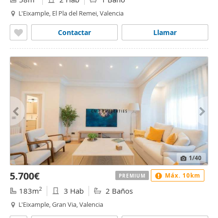
L'Eixample, El Pla del Remei, Valencia
Contactar
Llamar
1
/40
5.700€
Máx. 10km
PREMIUM
2
183m
3 Hab
2 Baños
L'Eixample, Gran Via, Valencia