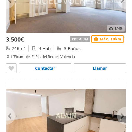
1
/40
3.500€
Máx. 10km
PREMIUM
2
246m
4 Hab
3 Baños
L'Eixample, El Pla del Remei, Valencia
Contactar
Llamar