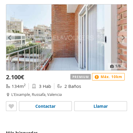
1
/6
2.100€
Máx. 10km
PREMIUM
2
134m
3 Hab
2 Baños
L'Eixample, Russafa, Valencia
Contactar
Llamar
Más búsquedas...