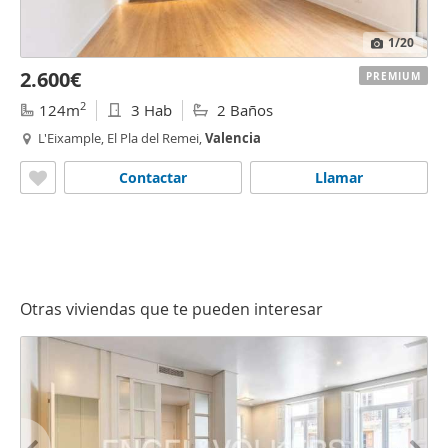
1
/20
2.600€
PREMIUM
2
124m
3 Hab
2 Baños
L'Eixample, El Pla del Remei,
Valencia
Contactar
Llamar
Otras viviendas que te pueden interesar