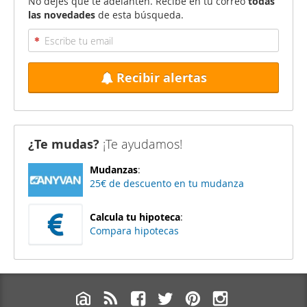
No dejes que te adelanten. Recibe en tu correo
todas
las novedades
de esta búsqueda.
Recibir alertas
¿Te mudas?
¡Te ayudamos!
Mudanzas
:
25€ de descuento en tu mudanza
Calcula tu hipoteca
:
Compara hipotecas