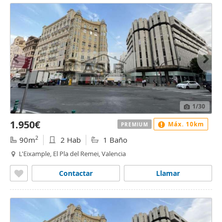
1
/30
1.950€
Máx. 10km
PREMIUM
2
90m
2 Hab
1 Baño
L'Eixample, El Pla del Remei, Valencia
Contactar
Llamar