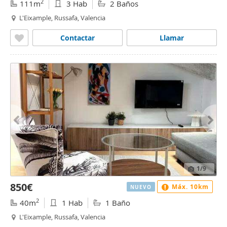
2
111m
3 Hab
2 Baños
L'Eixample, Russafa, Valencia
Contactar
Llamar
1
/9
850€
Máx. 10km
NUEVO
2
40m
1 Hab
1 Baño
L'Eixample, Russafa, Valencia