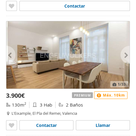
Contactar
1
/33
3.900€
Máx. 10km
PREMIUM
2
130m
3 Hab
2 Baños
L'Eixample, El Pla del Remei, Valencia
Contactar
Llamar