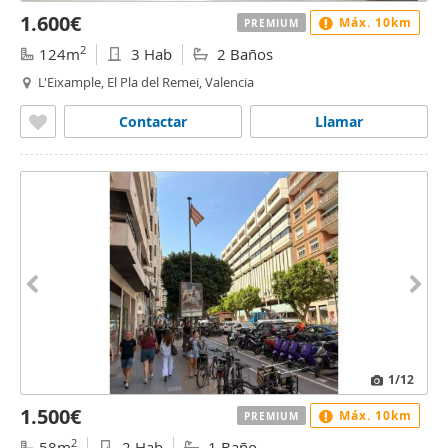
1.600€
Máx. 10km
PREMIUM
2
124m
3 Hab
2 Baños
L'Eixample, El Pla del Remei, Valencia
Contactar
Llamar
1
/12
1.500€
Máx. 10km
PREMIUM
2
58m
2 Hab
1 Baño