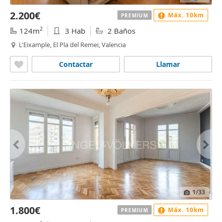
2.200€
Máx. 10km
PREMIUM
2
124m
3 Hab
2 Baños
L'Eixample, El Pla del Remei, Valencia
Contactar
Llamar
1
/33
1.800€
Máx. 10km
PREMIUM