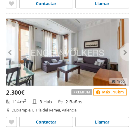
Contactar
Llamar
1
/65
2.300€
Máx. 10km
PREMIUM
2
114m
3 Hab
2 Baños
L'Eixample, El Pla del Remei, Valencia
Contactar
Llamar