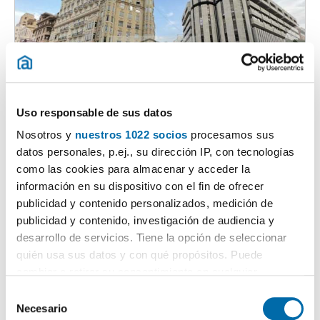
Uso responsable de sus datos
1
/30
Nosotros y
nuestros 1022 socios
procesamos sus
2.200€
Máx. 10km
PREMIUM
datos personales, p.ej., su dirección IP, con tecnologías
2
90m
2 Hab
1 Baño
como las cookies para almacenar y acceder la
L'Eixample, El Pla del Remei, Valencia
información en su dispositivo con el fin de ofrecer
publicidad y contenido personalizados, medición de
Contactar
Llamar
publicidad y contenido, investigación de audiencia y
desarrollo de servicios. Tiene la opción de seleccionar
quién usa sus datos y con qué propósitos. Puede
cambiar o retirar su consentimiento en cualquier
momento desde la Declaración de cookies o clicando en
S
el Menú de consentimiento.
Necesario
e