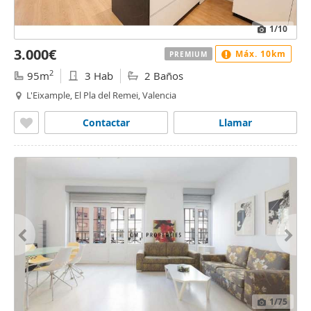
1
/10
3.000€
Máx. 10km
PREMIUM
2
95m
3 Hab
2 Baños
L'Eixample, El Pla del Remei, Valencia
Contactar
Llamar
1
/75