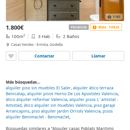
1
/40
1.800€
Máx. 10km
PREMIUM
2
100m
3 Hab
2 Baños
Casas Verdes - Ermita, Godella
Contactar
Llamar
Más búsquedas...
alquiler piso sin muebles El Saler
,
alquiler ático terraza
Benicalap
,
alquiler pisos Horno De Los Apostoles Valencia
,
ático alquiler reformar Valencia
,
alquiler pisos L`amistat -
Amistad
,
ático alquiler sin muebles Valencia
,
piso garaje
Arrancapins
,
piso alquiler jardin Orriols Valencia
,
pisos
alquiler Benimaclet - Benimaclet
,
Búsquedas similares a "Alquiler casas Poblats Maritims