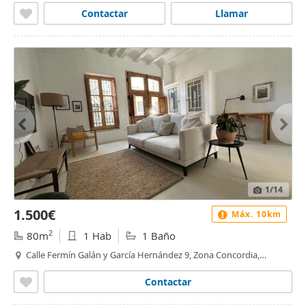
Contactar
Llamar
1
/14
1.500€
Máx. 10km
2
80m
1 Hab
1 Baño
Calle Fermín Galán y García Hernández 9, Zona Concordia,
Burjassot
Contactar