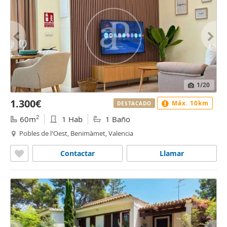
1
/20
1.300€
Máx. 10km
DESTACADO
2
60m
1 Hab
1 Baño
Pobles de l'Oest, Benimàmet, Valencia
Contactar
Llamar