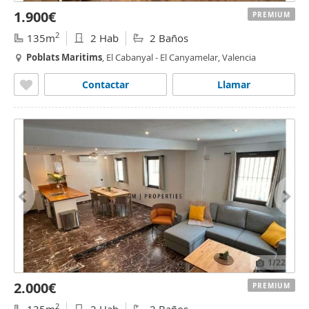
1.900€
PREMIUM
2
135m
2 Hab
2 Baños
Poblats
Maritims
, El Cabanyal - El Canyamelar, Valencia
Contactar
Llamar
1
/22
2.000€
PREMIUM
2