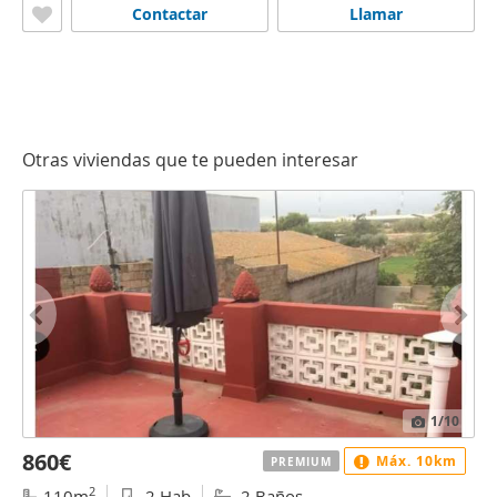
Contactar
Llamar
Otras viviendas que te pueden interesar
1
/10
860€
Máx. 10km
PREMIUM
2
110m
2 Hab
2 Baños