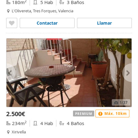
2
180m
5 Hab
3 Baños
L'Olivereta, Tres Forques, Valencia
Contactar
Llamar
1
/37
2.500€
Máx. 10km
PREMIUM
2
234m
4 Hab
4 Baños
Xirivella