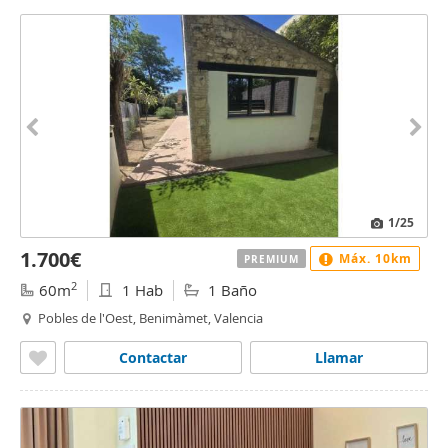
1
/25
1.700€
Máx. 10km
PREMIUM
2
60m
1 Hab
1 Baño
Pobles de l'Oest, Benimàmet, Valencia
Contactar
Llamar