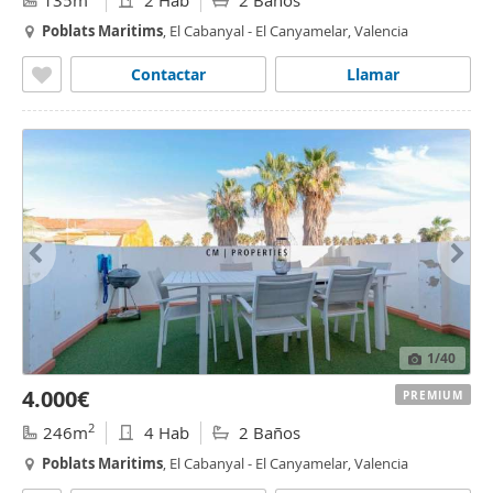
135m
2 Hab
2 Baños
Poblats
Maritims
, El Cabanyal - El Canyamelar, Valencia
Contactar
Llamar
1
/40
4.000€
PREMIUM
2
246m
4 Hab
2 Baños
Poblats
Maritims
, El Cabanyal - El Canyamelar, Valencia