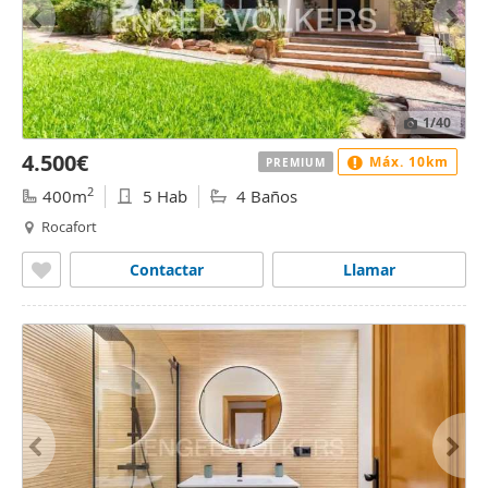
1
/40
4.500€
Máx. 10km
PREMIUM
2
400m
5 Hab
4 Baños
Rocafort
Contactar
Llamar