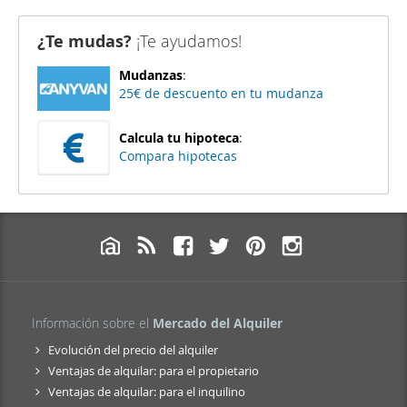
¿Te mudas?
¡Te ayudamos!
Mudanzas
:
25€ de descuento en tu mudanza
Calcula tu hipoteca
:
Compara hipotecas
Información sobre el
Mercado del Alquiler
Evolución del precio del alquiler
Ventajas de alquilar: para el propietario
Ventajas de alquilar: para el inquilino