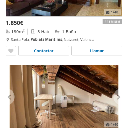
1
/40
1.850€
PREMIUM
2
180m
3 Hab
1 Baño
Santa Pola,
Poblats
Maritims
, Natzaret, Valencia
Contactar
Llamar
1
/40