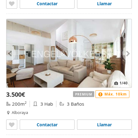
Contactar
Llamar
1
/40
3.500€
Máx. 10km
PREMIUM
2
200m
3 Hab
3 Baños
Alboraya
Contactar
Llamar