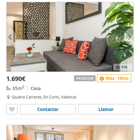
1
/6
1.690€
Máx. 10km
PREMIUM
2
35m
Casa
Quatre Carreres, En Corts, Valencia
Contactar
Llamar