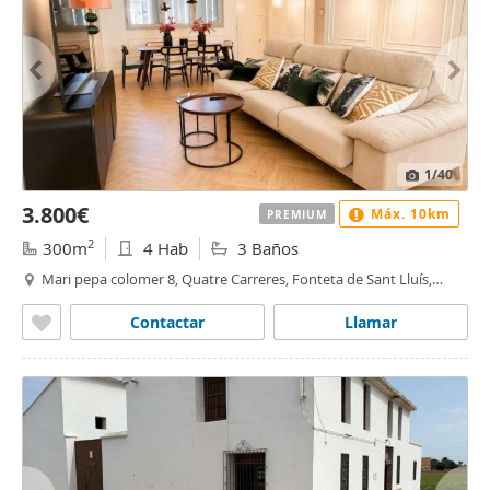
1
/40
3.800€
Máx. 10km
PREMIUM
2
300m
4 Hab
3 Baños
Mari pepa colomer 8, Quatre Carreres, Fonteta de Sant Lluís,
Valencia
Contactar
Llamar