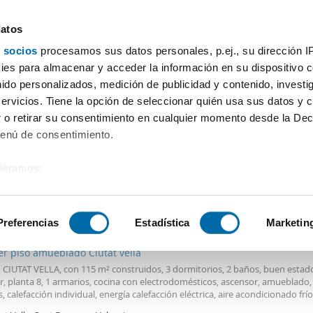
datos
 socios
procesamos sus datos personales, p.ej., su dirección I
Precio
Superficie
Habitaciones
Más filtros - 2
es para almacenar y acceder la información en su dispositivo co
nido personalizados, medición de publicidad y contenido, investi
io Benlloch Valencia
servicios. Tiene la opción de seleccionar quién usa sus datos y 
 o retirar su consentimiento en cualquier momento desde la Dec
Ordenación Enalqu
Menú de consentimiento.
siéramos:
 sobre su ubicación geográfica que puede tener una precisión de
0€
Máx.
DESTACADO
tivo analizándolo activamente para buscar características específ
Preferencias
Estadística
Marketin
2
5m
3 Hab
2 Baños
er piso amueblado Ciutat vella
sobre cómo se procesan sus datos personales y establezca su
n CIUTAT VELLA, con 115 m² construidos, 3 dormitorios, 2 baños, buen estad
 de datos
. Puede cambiar o retirar su consentimiento en cualq
r, planta 8, 1 armarios, cocina con electrodomésticos, ascensor, amueblado
es.
, calefacción individual, energía calefacción eléctrica, aire acondicionado frío
de parquet, balcón. Impresionante vivienda totalmente reformada AMUEBL