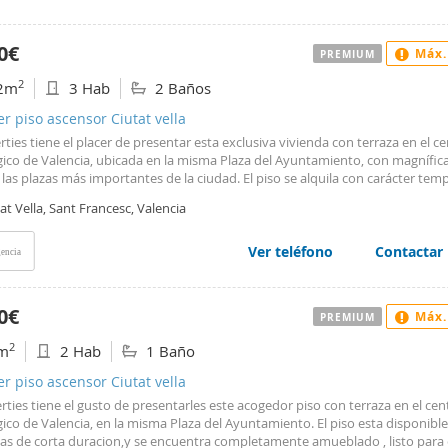
0€
Máx.
PREMIUM
2
2m
3 Hab
2 Baños
er piso ascensor Ciutat vella
ties tiene el placer de presentar esta exclusiva vivienda con terraza en el c
ico de Valencia, ubicada en la misma Plaza del Ayuntamiento, con magnífica
las plazas más importantes de la ciudad. El piso se alquila con carácter temp
ahora hasta el mes de febrero, y se encuentra completamente amueblado, li
at Vella, Sant Francesc, Valencia
a vivir. Dispone de tres habitaciones dobles, dos baños completos (uno de e
 una pequeña cocina abierta y todo lo necesario para entrar a vivir de forma
ata. Además, la vivienda está equipada con aire acondicionado. Cuenta con
Ver teléfono
Contactar
encia
cular balcón con inmejorables vistas a la Plaza del Ayuntamiento. Asimismo
n mascotas en la propiedad. En su entorno encontrará todas las comodidad
ios, ocio y restauración que ofrece el centro de Valencia. Perfectamente c
0€
Máx.
PREMIUM
a a pocos metros de la Estación del Norte y de la parada de metro de Xàtiva. 
er información adicional o desea organizar una visita, no dude en contactar
2
m
2 Hab
1 Baño
os. Estaremos encantados de atenderle. Nº AICAT: 8446
er piso ascensor Ciutat vella
ties tiene el gusto de presentarles este acogedor piso con terraza en el cen
ico de Valencia, en la misma Plaza del Ayuntamiento. El piso esta disponibl
ias de corta duracion,y se encuentra completamente amueblado , listo para 