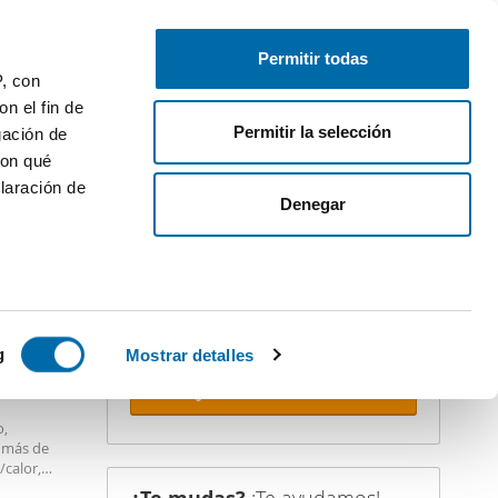
Publica gratis
Inicia sesión
Permitir todas
P, con
n el fin de
Permitir la selección
gación de
con qué
laración de
iler
Denegar
¡Crea tu alerta!
No dejes que te adelanten. Recibe en
tu correo
todas las novedades
de
esta búsqueda.
 varios
 10km
icas (huellas
g
Mostrar detalles
Recibir alertas
s
o,
uier momento
, más de
/calor,
ADA Y