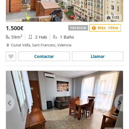
1
/25
1.500€
Máx. 10km
PREMIUM
2
59m
2 Hab
1 Baño
Ciutat Vella, Sant Francesc, Valencia
Contactar
Llamar