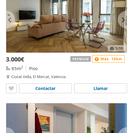
1
/10
3.000€
Máx. 10km
PREMIUM
2
65m
Piso
Ciutat Vella, El Mercat, Valencia
Contactar
Llamar