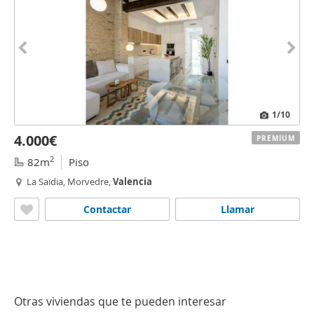
1
/10
4.000€
PREMIUM
2
82m
Piso
La Saïdia, Morvedre,
Valencia
Contactar
Llamar
Otras viviendas que te pueden interesar