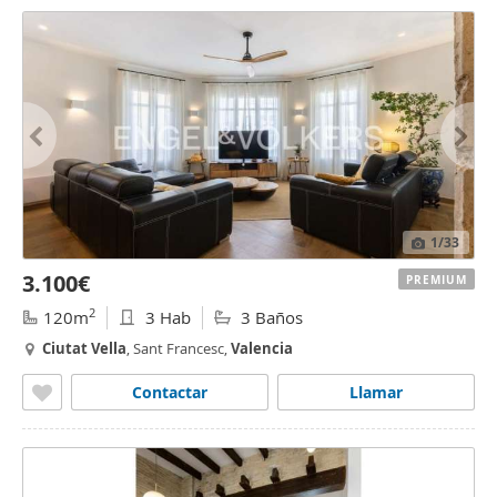
1
/33
3.100€
PREMIUM
2
120m
3 Hab
3 Baños
Ciutat
Vella
, Sant Francesc,
Valencia
Contactar
Llamar