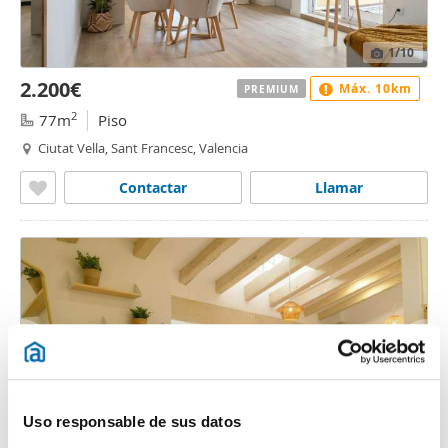
1
/10
2.200€
Máx. 10km
PREMIUM
2
77m
Piso
Ciutat Vella, Sant Francesc, Valencia
Contactar
Llamar
Uso responsable de sus datos
1
/10