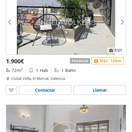
1
/21
1.900€
Máx. 10km
PREMIUM
2
72m
1 Hab
1 Baño
Ciutat Vella, El Mercat, Valencia
Contactar
Llamar