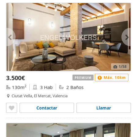
1
/58
3.500€
Máx. 10km
PREMIUM
2
130m
3 Hab
2 Baños
Ciutat Vella, El Mercat, Valencia
Contactar
Llamar