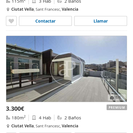
115m
3 Hab
2 Baños
Ciutat
Vella
, Sant Francesc,
Valencia
Contactar
Llamar
1
/1
3.300€
PREMIUM
2
180m
4 Hab
2 Baños
Ciutat
Vella
, Sant Francesc,
Valencia