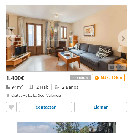
1
/27
1.400€
Máx. 10km
PREMIUM
2
94m
2 Hab
2 Baños
Ciutat Vella, La Seu, Valencia
Contactar
Llamar