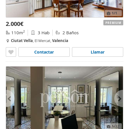
1
/1
2.000€
PREMIUM
2
110m
3 Hab
2 Baños
Ciutat
Vella
, El Mercat,
Valencia
Contactar
Llamar
1
/32