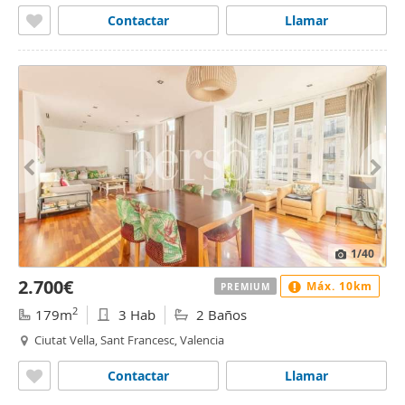
Contactar
Llamar
1
/40
2.700€
Máx. 10km
PREMIUM
2
179m
3 Hab
2 Baños
Ciutat Vella, Sant Francesc, Valencia
Contactar
Llamar