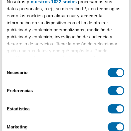
Nosotros y
nuestros 1022 socios
procesamos sus
datos personales, p.ej., su dirección IP, con tecnologías
1.650€
Máx. 10km
PREMIUM
como las cookies para almacenar y acceder la
2
65m
Piso
información en su dispositivo con el fin de ofrecer
Ciutat Vella, Sant Francesc, Valencia
publicidad y contenido personalizados, medición de
publicidad y contenido, investigación de audiencia y
Contactar
Llamar
desarrollo de servicios. Tiene la opción de seleccionar
quién usa sus datos y con qué propósitos. Puede
cambiar o retirar su consentimiento en cualquier
momento desde la Declaración de cookies o clicando en
S
el Menú de consentimiento.
Necesario
e
l
Si lo permite, también quisiéramos:
e
Preferencias
Recopilar información sobre su ubicación geográfica
c
que puede tener una precisión de varios metros
c
Identificar su dispositivo analizándolo activamente
i
Estadística
1
/10
para buscar características específicas (huellas
ó
digitales)
n
1.400€
Máx. 10km
PREMIUM
Marketing
d
Obtenga más información sobre cómo se procesan sus