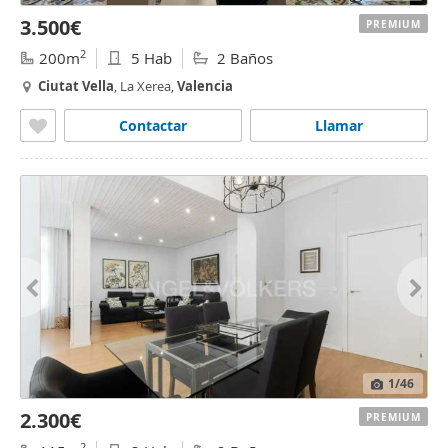
3.500€
PREMIUM
2
200m
5 Hab
2 Baños
Ciutat
Vella
, La Xerea,
Valencia
Contactar
Llamar
1
/46
2.300€
PREMIUM
2