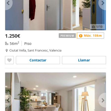
1
/10
1.250€
Máx. 10km
PREMIUM
2
56m
Piso
Ciutat Vella, Sant Francesc, Valencia
Contactar
Llamar