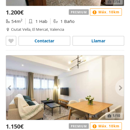
1
/14
1.200€
Máx. 10km
PREMIUM
2
54m
1 Hab
1 Baño
Ciutat Vella, El Mercat, Valencia
Contactar
Llamar
1
/10
1.150€
Máx. 10km
PREMIUM