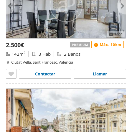
1
/27
2.500€
Máx. 10km
PREMIUM
2
142m
3 Hab
2 Baños
Ciutat Vella, Sant Francesc, Valencia
Contactar
Llamar