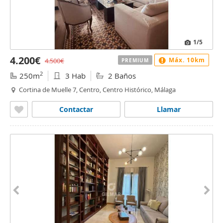
1
/5
4.200€
Máx. 10km
4.500€
PREMIUM
2
250m
3 Hab
2 Baños
Cortina de Muelle 7, Centro, Centro Histórico, Málaga
Contactar
Llamar