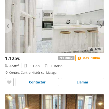
1
/20
1.125€
Máx. 10km
PREMIUM
2
45m
1 Hab
1 Baño
Centro, Centro Histórico, Málaga
Contactar
Llamar