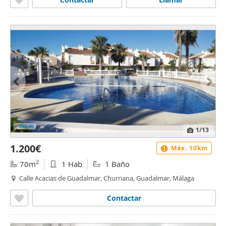
1
/13
1.200€
Máx. 10km
2
70m
1 Hab
1 Baño
Calle Acacias de Guadalmar, Churriana, Guadalmar, Málaga
Contactar