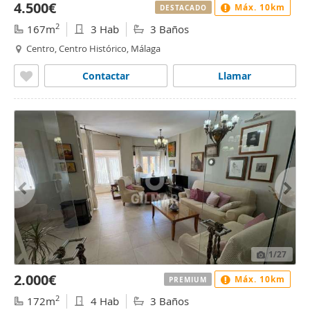
4.500€
Máx. 10km
DESTACADO
2
167m
3 Hab
3 Baños
Centro, Centro Histórico, Málaga
Contactar
Llamar
1
/27
2.000€
Máx. 10km
PREMIUM
2
172m
4 Hab
3 Baños