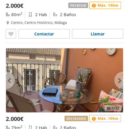
2.000€
Máx. 10km
PREMIUM
2
80m
2 Hab
2 Baños
Centro, Centro Histórico, Málaga
Contactar
Llamar
1
/32
2.000€
Máx. 10km
DESTACADO
2
79m
2 Hab
2 Baños