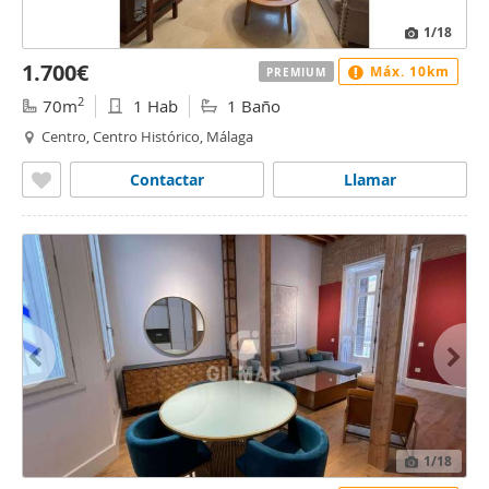
1
/18
1.700€
Máx. 10km
PREMIUM
2
70m
1 Hab
1 Baño
Centro, Centro Histórico, Málaga
Contactar
Llamar
1
/18