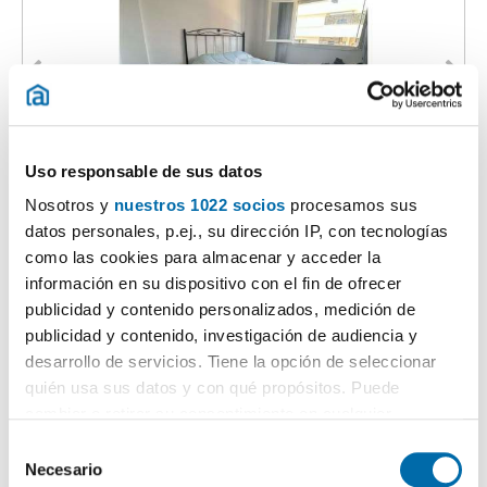
Uso responsable de sus datos
1
/22
Nosotros y
nuestros 1022 socios
procesamos sus
1.300€
Máx. 10km
PREMIUM
datos personales, p.ej., su dirección IP, con tecnologías
2
88m
3 Hab
1 Baño
como las cookies para almacenar y acceder la
Cruz de Humilladero, Carranque, Málaga
información en su dispositivo con el fin de ofrecer
publicidad y contenido personalizados, medición de
Contactar
Llamar
publicidad y contenido, investigación de audiencia y
desarrollo de servicios. Tiene la opción de seleccionar
quién usa sus datos y con qué propósitos. Puede
cambiar o retirar su consentimiento en cualquier
momento desde la Declaración de cookies o clicando en
S
el Menú de consentimiento.
Necesario
e