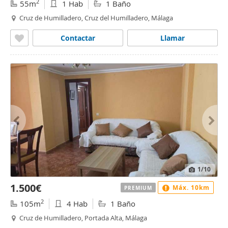
2
55m
1 Hab
1 Baño
Cruz de Humilladero, Cruz del Humilladero, Málaga
Contactar
Llamar
1
/10
1.500€
Máx. 10km
PREMIUM
2
105m
4 Hab
1 Baño
Cruz de Humilladero, Portada Alta, Málaga