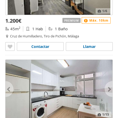
1
/6
1.200€
Máx. 10km
PREMIUM
2
45m
1 Hab
1 Baño
Cruz de Humilladero, Tiro de Pichón, Málaga
Contactar
Llamar
1
/15