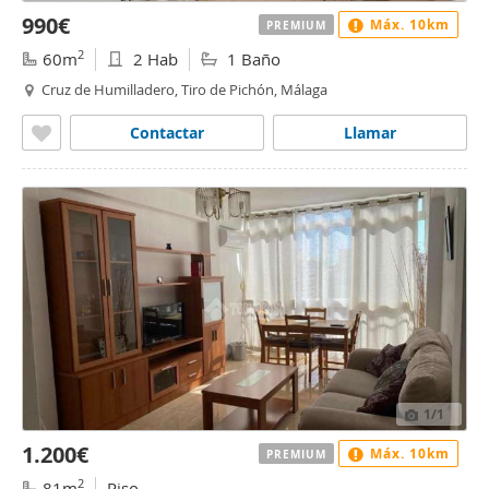
990€
Máx. 10km
PREMIUM
2
60m
2 Hab
1 Baño
Cruz de Humilladero, Tiro de Pichón, Málaga
Contactar
Llamar
1
/1
1.200€
Máx. 10km
PREMIUM
2
81m
Piso