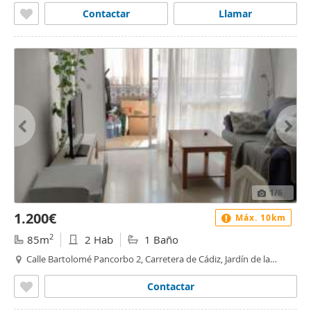
Contactar
Llamar
1
/6
1.200€
Máx. 10km
2
85m
2 Hab
1 Baño
Calle Bartolomé Pancorbo 2, Carretera de Cádiz, Jardín de la
Abadía, Málaga
Contactar