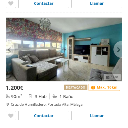
Contactar
Llamar
1
/28
1.200€
Máx. 10km
DESTACADO
2
90m
3 Hab
1 Baño
Cruz de Humilladero, Portada Alta, Málaga
Contactar
Llamar