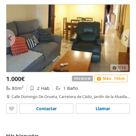
1
/14
1.000€
Máx. 10km
PREMIUM
2
80m
2 Hab
1 Baño
Calle Domingo De Orueta, Carretera de Cádiz, Jardín de la Abadía,
Málaga
Contactar
Llamar
Más búsquedas...