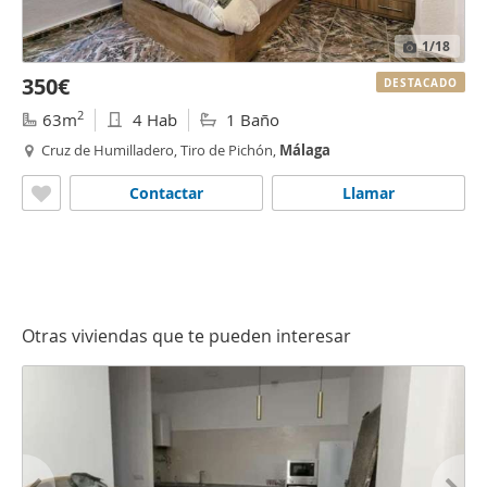
1
/18
350€
DESTACADO
2
63m
4 Hab
1 Baño
Cruz de Humilladero, Tiro de Pichón,
Málaga
Contactar
Llamar
Otras viviendas que te pueden interesar