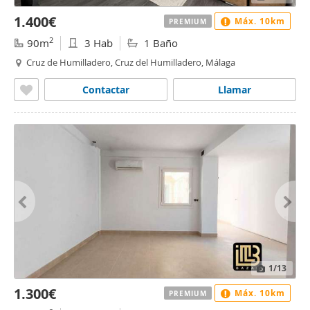
1.400€
Máx. 10km
PREMIUM
2
90m
3 Hab
1 Baño
Cruz de Humilladero, Cruz del Humilladero, Málaga
Contactar
Llamar
1
/13
1.300€
Máx. 10km
PREMIUM