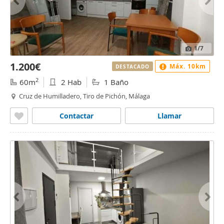
1
/7
1.200€
Máx. 10km
DESTACADO
2
60m
2 Hab
1 Baño
Cruz de Humilladero, Tiro de Pichón, Málaga
Contactar
Llamar