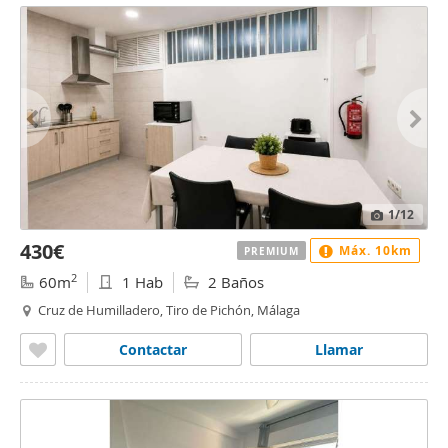
1
/12
430€
Máx. 10km
PREMIUM
2
60m
1 Hab
2 Baños
Cruz de Humilladero, Tiro de Pichón, Málaga
Contactar
Llamar