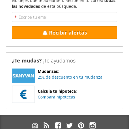
No dejes que te adelanten. Recibe en tu correo
todas
las novedades
de esta búsqueda.
Recibir alertas
¿Te mudas?
¡Te ayudamos!
Mudanzas
:
25€ de descuento en tu mudanza
Calcula tu hipoteca
:
Compara hipotecas