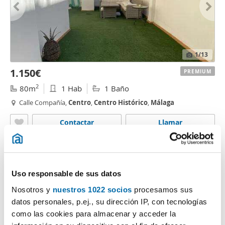
1
/13
1.150€
PREMIUM
2
80m
1 Hab
1 Baño
Calle Compañía,
Centro
,
Centro
Histórico
,
Málaga
Contactar
Llamar
Uso responsable de sus datos
Nosotros y
nuestros 1022 socios
procesamos sus
datos personales, p.ej., su dirección IP, con tecnologías
como las cookies para almacenar y acceder la