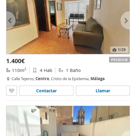
1
/29
1.400€
PREMIUM
2
110m
4 Hab
1 Baño
Calle Tejeros,
Centro
, Cristo de la Epidemia,
Málaga
Contactar
Llamar