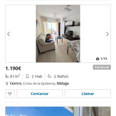
1
/15
1.190€
PREMIUM
2
81m
2 Hab
2 Baños
Centro
, Cristo de la Epidemia,
Málaga
Contactar
Llamar