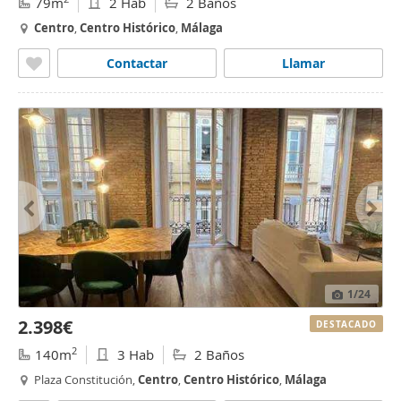
79m
2 Hab
2 Baños
Centro
,
Centro
Histórico
,
Málaga
Contactar
Llamar
1
/24
2.398€
DESTACADO
2
140m
3 Hab
2 Baños
Plaza Constitución,
Centro
,
Centro
Histórico
,
Málaga