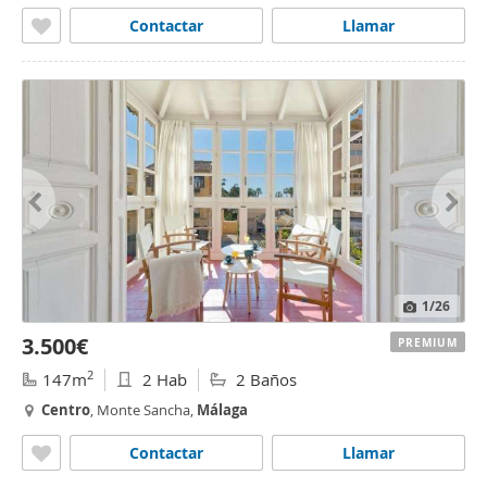
Contactar
Llamar
1
/26
3.500€
PREMIUM
2
147m
2 Hab
2 Baños
Centro
, Monte Sancha,
Málaga
Contactar
Llamar