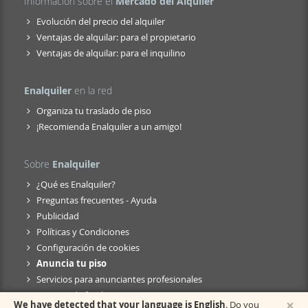
Información sobre el
Mercado del Alquiler
Evolución del precio del alquiler
Ventajas de alquilar: para el propietario
Ventajas de alquilar: para el inquilino
Enalquiler
en la red
Organiza tu traslado de piso
¡Recomienda Enalquiler a un amigo!
Sobre
Enalquiler
¿Qué es Enalquiler?
Preguntas frecuentes - Ayuda
Publicidad
Políticas y Condiciones
Configuración de cookies
Anuncia tu piso
Servicios para anunciantes profesionales
Anuncio de fusión
×
We have detected that your language is English
. Do you