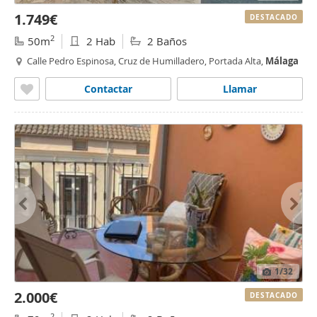
1.749€
DESTACADO
2
50m
2 Hab
2 Baños
Calle Pedro Espinosa, Cruz de Humilladero, Portada Alta,
Málaga
Contactar
Llamar
1
/32
2.000€
DESTACADO
2