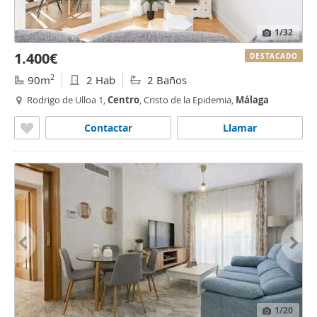
1
/32
1.400€
DESTACADO
2
90m
2 Hab
2 Baños
Rodrigo de Ulloa 1,
Centro
, Cristo de la Epidemia,
Málaga
Contactar
Llamar
1
/20