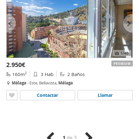
1
/40
2.950€
PREMIUM
2
160m
3 Hab
2 Baños
Málaga
- Este, Bellavista,
Málaga
Contactar
Llamar
1
de 3