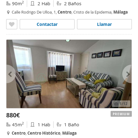
2
90m
2 Hab
2 Baños
Calle Rodrigo De Ulloa, 1,
Centro
, Cristo de la Epidemia,
Málaga
Contactar
Llamar
1
/12
880€
PREMIUM
2
45m
1 Hab
1 Baño
Centro
,
Centro
Histórico
,
Málaga