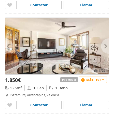
Contactar
Llamar
1
/29
1.850€
Máx. 10km
PREMIUM
2
125m
1 Hab
1 Baño
Extramurs, Arrancapins, Valencia
Contactar
Llamar