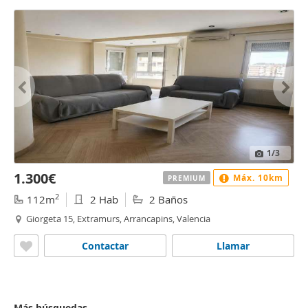
1
/3
1.300€
Máx. 10km
PREMIUM
2
112m
2 Hab
2 Baños
Giorgeta 15, Extramurs, Arrancapins, Valencia
Contactar
Llamar
Más búsquedas...