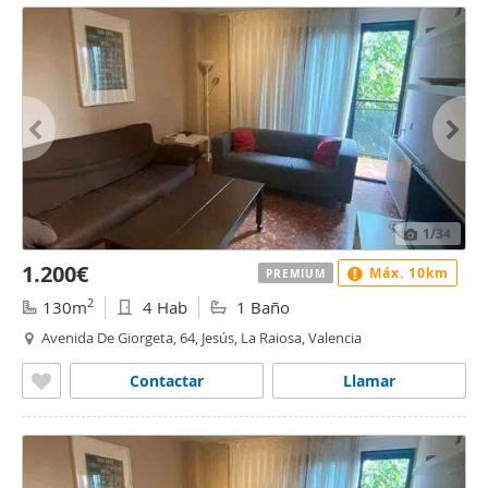
1
/34
1.200€
Máx. 10km
PREMIUM
2
130m
4 Hab
1 Baño
Avenida De Giorgeta, 64, Jesús, La Raiosa, Valencia
Contactar
Llamar