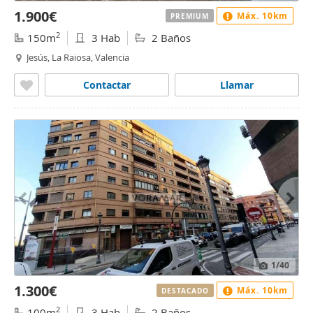
1.900€
Máx. 10km
PREMIUM
2
150m
3 Hab
2 Baños
Jesús, La Raiosa, Valencia
Contactar
Llamar
1
/40
1.300€
Máx. 10km
DESTACADO
2
100m
3 Hab
2 Baños