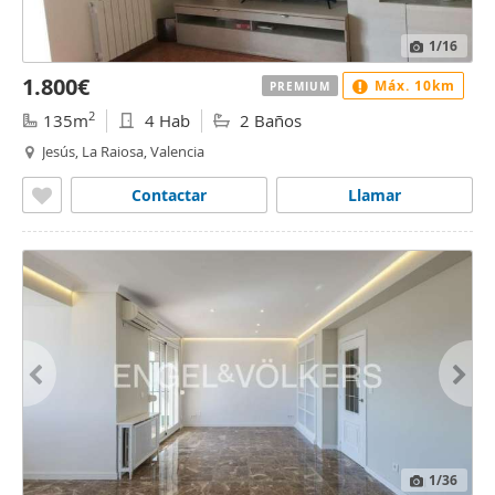
1
/16
1.800€
Máx. 10km
PREMIUM
2
135m
4 Hab
2 Baños
Jesús, La Raiosa, Valencia
Contactar
Llamar
1
/36