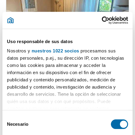
Uso responsable de sus datos
1
/34
Nosotros y
nuestros 1022 socios
procesamos sus
1.350€
datos personales, p.ej., su dirección IP, con tecnologías
Máx. 10km
PREMIUM
como las cookies para almacenar y acceder la
2
130m
4 Hab
1 Baño
información en su dispositivo con el fin de ofrecer
Avenida De Giorgeta, 64, Jesús, La Raiosa, Valencia
publicidad y contenido personalizados, medición de
publicidad y contenido, investigación de audiencia y
Contactar
Llamar
desarrollo de servicios. Tiene la opción de seleccionar
quién usa sus datos y con qué propósitos. Puede
cambiar o retirar su consentimiento en cualquier
momento desde la Declaración de cookies o clicando en
S
el Menú de consentimiento.
Necesario
e
l