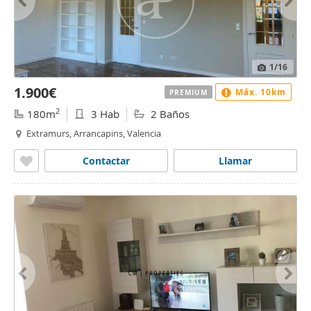
1
/16
1.900€
Máx. 10km
PREMIUM
2
180m
3 Hab
2 Baños
Extramurs, Arrancapins, Valencia
Contactar
Llamar