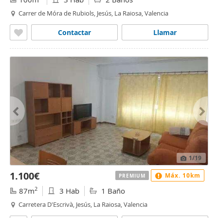
Carrer de Móra de Rubiols, Jesús, La Raiosa, Valencia
Contactar
Llamar
1
/19
1.100€
Máx. 10km
PREMIUM
2
87m
3 Hab
1 Baño
Carretera D'Escrivà, Jesús, La Raiosa, Valencia