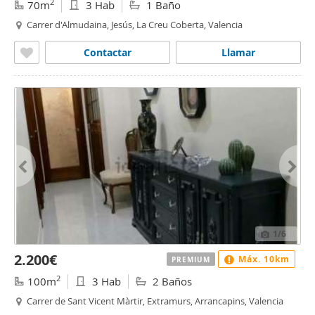
2
70m
3 Hab
1 Baño
Carrer d'Almudaina, Jesús, La Creu Coberta, Valencia
Contactar
Llamar
1
/6
2.200€
Máx. 10km
PREMIUM
2
100m
3 Hab
2 Baños
Carrer de Sant Vicent Màrtir, Extramurs, Arrancapins, Valencia