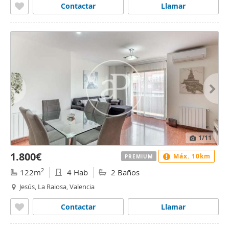
Contactar
Llamar
1
/11
1.800€
Máx. 10km
PREMIUM
2
122m
4 Hab
2 Baños
Jesús, La Raiosa, Valencia
Contactar
Llamar