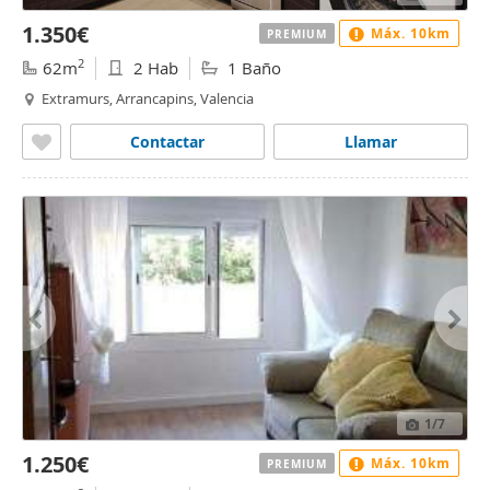
1.350€
Máx. 10km
PREMIUM
2
62m
2 Hab
1 Baño
Extramurs, Arrancapins, Valencia
Contactar
Llamar
1
/7
1.250€
Máx. 10km
PREMIUM