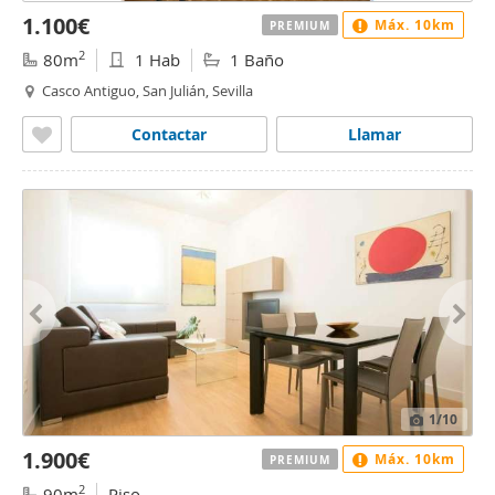
1.100€
Máx. 10km
PREMIUM
2
80m
1 Hab
1 Baño
Casco Antiguo, San Julián, Sevilla
Contactar
Llamar
1
/10
1.900€
Máx. 10km
PREMIUM
2
90m
Piso