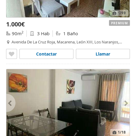
1
/19
1.000€
PREMIUM
2
90m
3 Hab
1 Baño
Avenida De La Cruz Roja, Macarena, León XIII, Los Naranjos,
Sevilla
Contactar
Llamar
1
/18