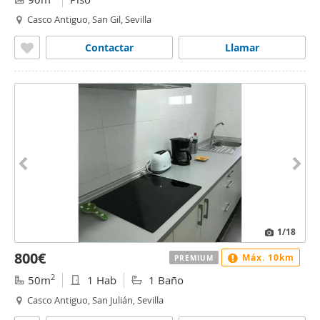
Casco Antiguo, San Gil, Sevilla
Contactar
Llamar
1
/18
800€
Máx. 10km
PREMIUM
2
50m
1 Hab
1 Baño
Casco Antiguo, San Julián, Sevilla