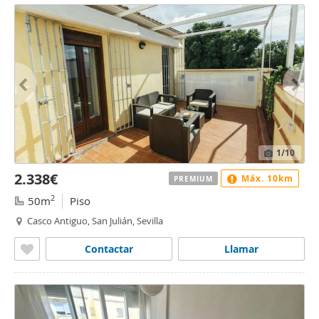
1
/10
2.338€
Máx. 10km
PREMIUM
2
50m
Piso
Casco Antiguo, San Julián, Sevilla
Contactar
Llamar