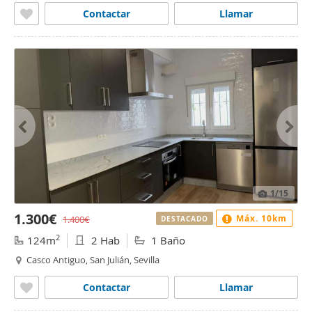
Contactar
Llamar
1
/15
1.300€
Máx. 10km
1.400€
DESTACADO
2
124m
2 Hab
1 Baño
Casco Antiguo, San Julián, Sevilla
Contactar
Llamar