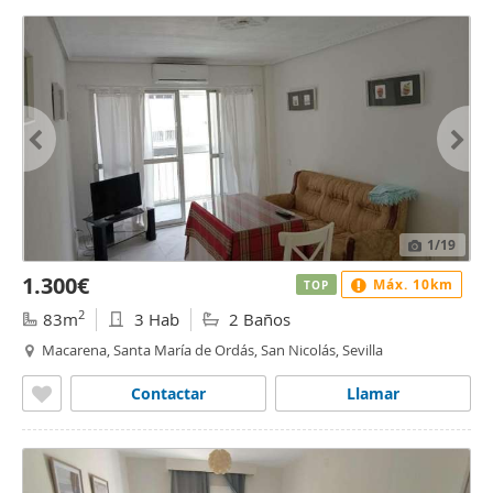
1
/19
1.300€
Máx. 10km
TOP
2
83m
3 Hab
2 Baños
Macarena, Santa María de Ordás, San Nicolás, Sevilla
Contactar
Llamar