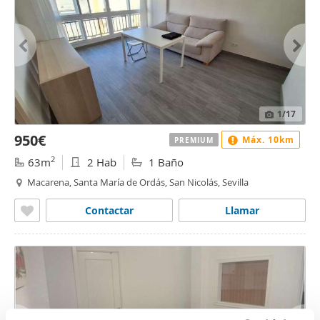
1
/17
950€
Máx. 10km
PREMIUM
2
63m
2 Hab
1 Baño
Macarena, Santa María de Ordás, San Nicolás, Sevilla
Contactar
Llamar