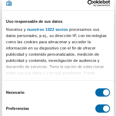
Uso responsable de sus datos
1
/19
Nosotros y
nuestros 1022 socios
procesamos sus
750€
datos personales, p.ej., su dirección IP, con tecnologías
Máx. 10km
PREMIUM
como las cookies para almacenar y acceder la
2
53m
1 Hab
1 Baño
información en su dispositivo con el fin de ofrecer
Casco Antiguo, San Julián, Sevilla
publicidad y contenido personalizados, medición de
publicidad y contenido, investigación de audiencia y
Contactar
Llamar
desarrollo de servicios. Tiene la opción de seleccionar
quién usa sus datos y con qué propósitos. Puede
cambiar o retirar su consentimiento en cualquier
momento desde la Declaración de cookies o clicando en
S
el Menú de consentimiento.
Necesario
e
l
Si lo permite, también quisiéramos:
e
Preferencias
Recopilar información sobre su ubicación geográfica
c