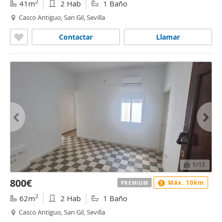
2
41m
2 Hab
1 Baño
Casco Antiguo, San Gil, Sevilla
Contactar
Llamar
1
/13
800€
Máx. 10km
PREMIUM
2
62m
2 Hab
1 Baño
Casco Antiguo, San Gil, Sevilla