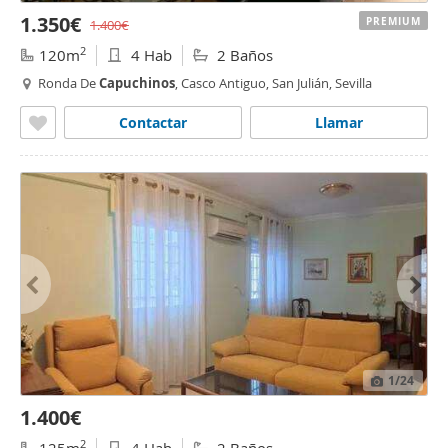
1.350€
PREMIUM
1.400€
2
120m
4 Hab
2 Baños
Ronda De
Capuchinos
, Casco Antiguo, San Julián, Sevilla
Contactar
Llamar
1
/24
1.400€
2