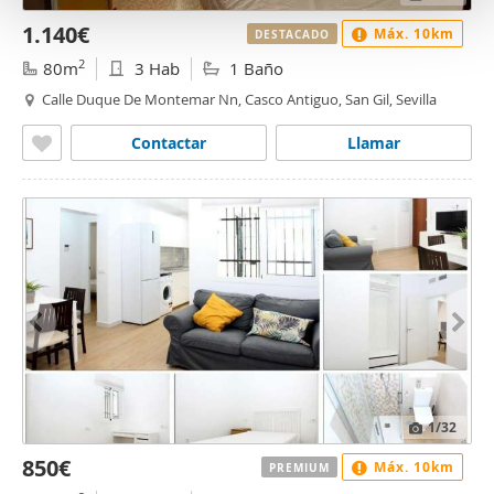
o
1.140€
Máx. 10km
DESTACADO
2
80m
3 Hab
1 Baño
Calle Duque De Montemar Nn, Casco Antiguo, San Gil, Sevilla
Contactar
Llamar
1
/32
850€
Máx. 10km
PREMIUM