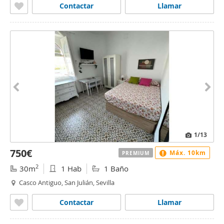
Contactar
Llamar
1
/13
750€
Máx. 10km
PREMIUM
2
30m
1 Hab
1 Baño
Casco Antiguo, San Julián, Sevilla
Contactar
Llamar