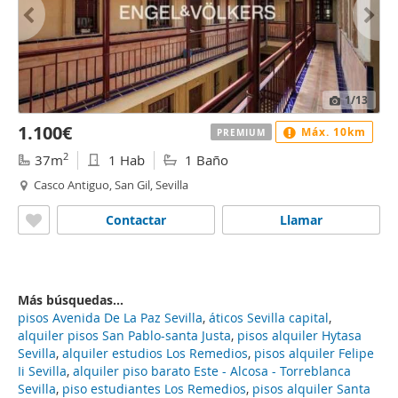
1
/13
1.100€
Máx. 10km
PREMIUM
2
37m
1 Hab
1 Baño
Casco Antiguo, San Gil, Sevilla
Contactar
Llamar
Más búsquedas...
pisos Avenida De La Paz Sevilla
,
áticos Sevilla capital
,
alquiler pisos San Pablo-santa Justa
,
pisos alquiler Hytasa
Sevilla
,
alquiler estudios Los Remedios
,
pisos alquiler Felipe
Ii Sevilla
,
alquiler piso barato Este - Alcosa - Torreblanca
Sevilla
,
piso estudiantes Los Remedios
,
pisos alquiler Santa