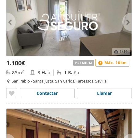
1
/19
1.100€
Máx. 10km
PREMIUM
2
85m
3 Hab
1 Baño
San Pablo - Santa Justa, San Carlos, Tartessos, Sevilla
Contactar
Llamar