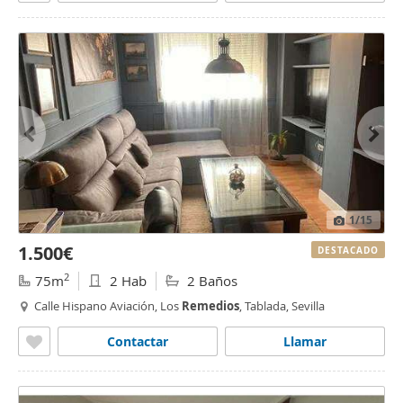
1
/15
1.500€
DESTACADO
2
75m
2 Hab
2 Baños
Calle Hispano Aviación, Los
Remedios
, Tablada, Sevilla
Contactar
Llamar