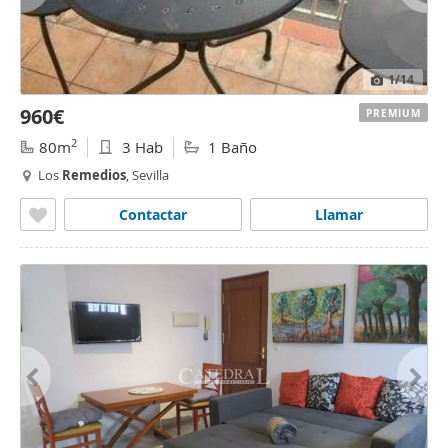
1
/14
960€
PREMIUM
2
80m
3 Hab
1 Baño
Los
Remedios
, Sevilla
Contactar
Llamar