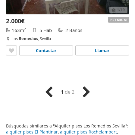
1
/19
2.000€
PREMIUM
2
163m
5 Hab
2 Baños
Los
Remedios
, Sevilla
Contactar
Llamar
1
de 2
Búsquedas similares a "Alquiler pisos Los Remedios Sevilla":
alquiler pisos El Plantinar
,
alquiler pisos Rochelambert
,