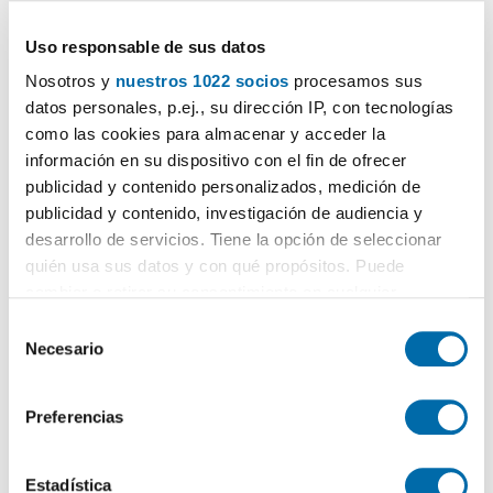
1.400€
PREMIUM
2
110m
4 Hab
2 Baños
Uso responsable de sus datos
Triana, Triana Este, Sevilla
Nosotros y
nuestros 1022 socios
procesamos sus
datos personales, p.ej., su dirección IP, con tecnologías
Contactar
Llamar
como las cookies para almacenar y acceder la
información en su dispositivo con el fin de ofrecer
publicidad y contenido personalizados, medición de
publicidad y contenido, investigación de audiencia y
desarrollo de servicios. Tiene la opción de seleccionar
quién usa sus datos y con qué propósitos. Puede
cambiar o retirar su consentimiento en cualquier
momento desde la Declaración de cookies o clicando en
S
el Menú de consentimiento.
Necesario
e
l
Si lo permite, también quisiéramos:
1
/28
e
Preferencias
Recopilar información sobre su ubicación geográfica
c
1.300€
PREMIUM
que puede tener una precisión de varios metros
c
2
103m
3 Hab
2 Baños
Identificar su dispositivo analizándolo activamente
i
Estadística