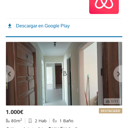
1
/11
1.000€
DESTACADO
2
80m
2 Hab
1 Baño