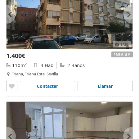
1
/20
1.400€
PREMIUM
2
110m
4 Hab
2 Baños
Triana, Triana Este, Sevilla
Contactar
Llamar