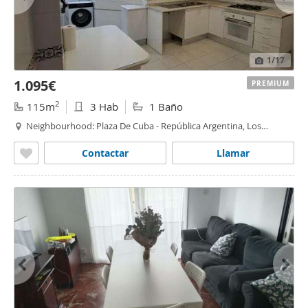
1
/17
1.095€
PREMIUM
2
115m
3 Hab
1 Baño
Neighbourhood: Plaza De Cuba - República Argentina, Los
Remedios
, Sevilla
Contactar
Llamar