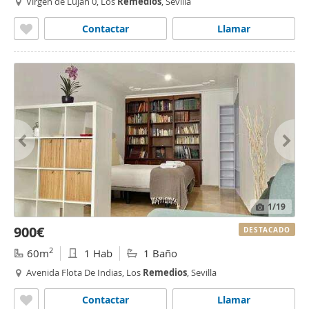
Virgen de Lujan 0, Los
Remedios
, Sevilla
Contactar
Llamar
1
/19
900€
DESTACADO
2
60m
1 Hab
1 Baño
Avenida Flota De Indias, Los
Remedios
, Sevilla
Contactar
Llamar