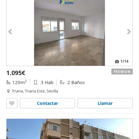
1
/14
1.095€
PREMIUM
2
120m
3 Hab
2 Baños
Triana, Triana Este, Sevilla
Contactar
Llamar