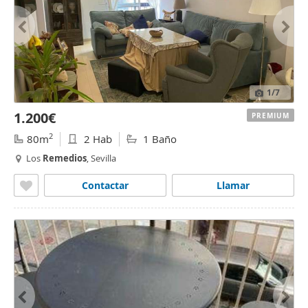
1
/7
1.200€
PREMIUM
2
80m
2 Hab
1 Baño
Los
Remedios
, Sevilla
Contactar
Llamar