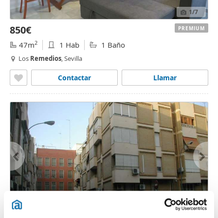
1
/7
850€
PREMIUM
2
47m
1 Hab
1 Baño
Los
Remedios
, Sevilla
Contactar
Llamar
1
/22