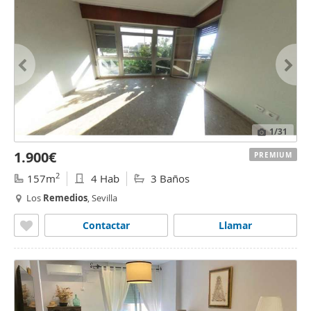
1
/31
1.900€
PREMIUM
2
157m
4 Hab
3 Baños
Los
Remedios
, Sevilla
Contactar
Llamar