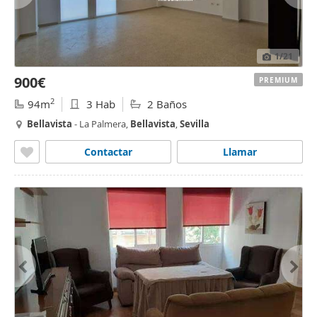
1
/21
900€
PREMIUM
2
94m
3 Hab
2 Baños
Bellavista
- La Palmera,
Bellavista
,
Sevilla
Contactar
Llamar