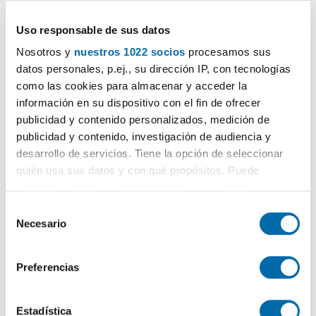
950€
PREMIUM
2
107m
2 Hab
1 Baño
Uso responsable de sus datos
Bellavista
- La Palmera, El Cano, Bermejales,
Sevilla
Nosotros y
nuestros 1022 socios
procesamos sus
datos personales, p.ej., su dirección IP, con tecnologías
Contactar
Llamar
como las cookies para almacenar y acceder la
información en su dispositivo con el fin de ofrecer
publicidad y contenido personalizados, medición de
publicidad y contenido, investigación de audiencia y
desarrollo de servicios. Tiene la opción de seleccionar
quién usa sus datos y con qué propósitos. Puede
cambiar o retirar su consentimiento en cualquier
momento desde la Declaración de cookies o clicando en
S
el Menú de consentimiento.
Necesario
e
l
Si lo permite, también quisiéramos:
1
/14
e
Preferencias
Recopilar información sobre su ubicación geográfica
c
950€
DESTACADO
que puede tener una precisión de varios metros
c
2
50m
2 Hab
2 Baños
Identificar su dispositivo analizándolo activamente
i
Estadística