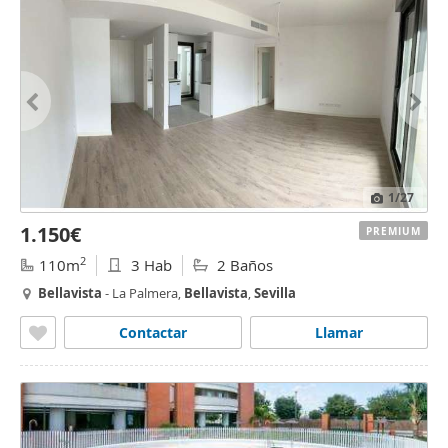
1
/27
1.150€
PREMIUM
2
110m
3 Hab
2 Baños
Bellavista
- La Palmera,
Bellavista
,
Sevilla
Contactar
Llamar