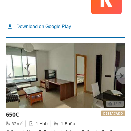
1
/17
650€
DESTACADO
2
52m
1 Hab
1 Baño