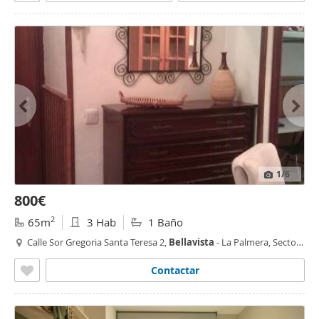
1
/6
800€
2
65m
3 Hab
1 Baño
Calle Sor Gregoria Santa Teresa 2,
Bellavista
- La Palmera, Sector
Sur, La Palmera, Reina Mercedes,
Sevilla
Contactar