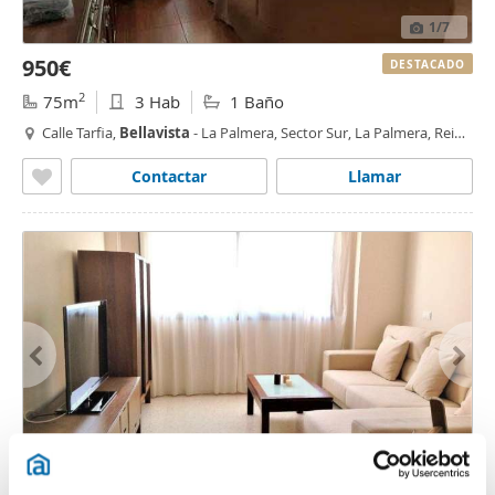
1
/7
950€
DESTACADO
2
75m
3 Hab
1 Baño
Calle Tarfia,
Bellavista
- La Palmera, Sector Sur, La Palmera, Reina
Mercedes,
Sevilla
Contactar
Llamar
1
/40