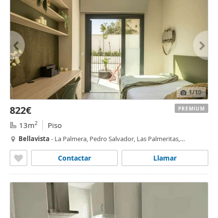
1
/10
822€
PREMIUM
2
13m
Piso
Bellavista
- La Palmera, Pedro Salvador, Las Palmeritas,
Guadaira,
Sevilla
Contactar
Llamar