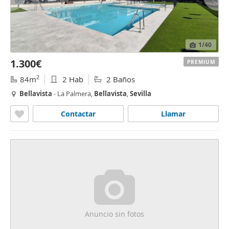
1
/40
1.300€
PREMIUM
2
84m
2 Hab
2 Baños
Bellavista
- La Palmera,
Bellavista
,
Sevilla
Contactar
Llamar
Anuncio sin fotos