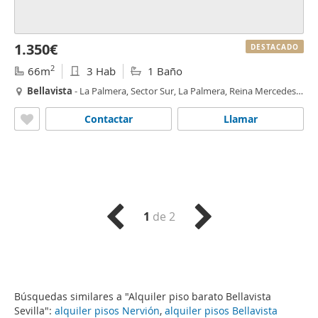
1.350€
DESTACADO
2
66m
3 Hab
1 Baño
Bellavista
- La Palmera, Sector Sur, La Palmera, Reina Mercedes,
Sevilla
Contactar
Llamar
1
de 2
Búsquedas similares a "Alquiler piso barato Bellavista
Sevilla":
alquiler pisos Nervión
,
alquiler pisos Bellavista