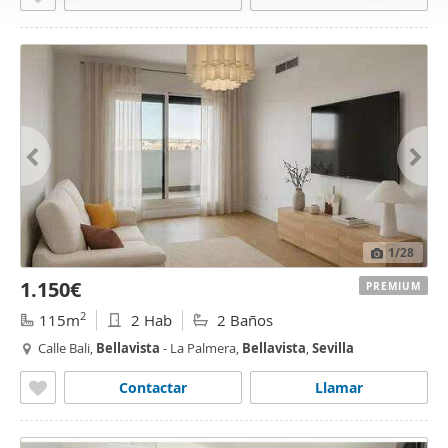
1
/28
1.150€
PREMIUM
2
115m
2 Hab
2 Baños
Calle Bali,
Bellavista
- La Palmera,
Bellavista
,
Sevilla
Contactar
Llamar