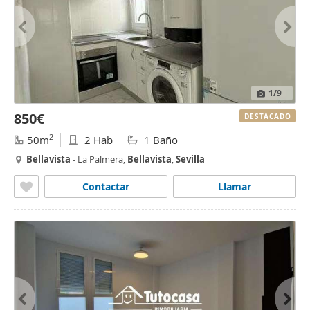
1
/9
850€
DESTACADO
2
50m
2 Hab
1 Baño
Bellavista
- La Palmera,
Bellavista
,
Sevilla
Contactar
Llamar