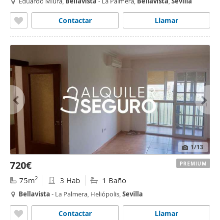
Eduardo Miura,
Bellavista
- La Palmera,
Bellavista
,
Sevilla
Contactar
Llamar
1
/13
720€
PREMIUM
2
75m
3 Hab
1 Baño
Bellavista
- La Palmera, Heliópolis,
Sevilla
Contactar
Llamar