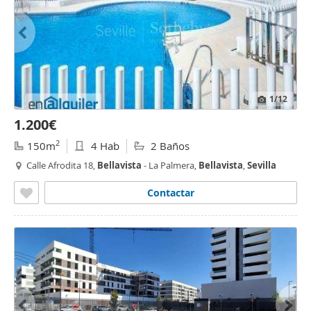
1
/12
1.200€
2
150m
4 Hab
2 Baños
Calle Afrodita 18,
Bellavista
- La Palmera,
Bellavista
,
Sevilla
Contactar