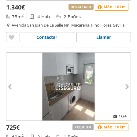
1.340€
Máx. 10km
DESTACADO
2
75m
4 Hab
2 Baños
Avenida San Juan De La Salle Nn, Macarena, Pino Flores, Sevilla
Contactar
Llamar
1
/24
725€
Máx. 10km
PREMIUM
2
60m
2 Hab
1 Baño