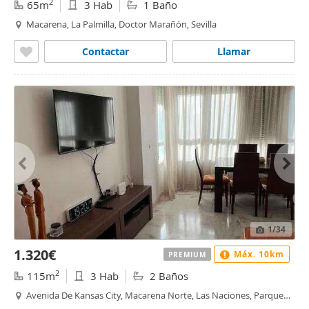
2
65m
3 Hab
1 Baño
Macarena, La Palmilla, Doctor Marañón, Sevilla
Contactar
Llamar
1
/34
1.320€
Máx. 10km
PREMIUM
2
115m
3 Hab
2 Baños
Avenida De Kansas City, Macarena Norte, Las Naciones, Parque
Atlántico, Las Dalias, Sevilla