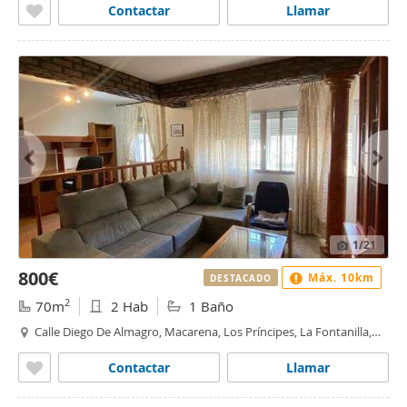
Contactar
Llamar
1
/21
800€
Máx. 10km
DESTACADO
2
70m
2 Hab
1 Baño
Calle Diego De Almagro, Macarena, Los Príncipes, La Fontanilla,
Sevilla
Contactar
Llamar