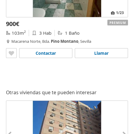
1
/23
900€
PREMIUM
2
103m
3 Hab
1 Baño
Macarena Norte, Bda.
Pino
Montano
, Sevilla
Contactar
Llamar
Otras viviendas que te pueden interesar