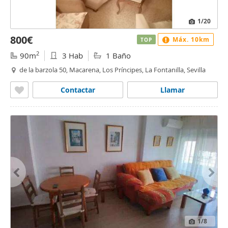
1
/20
800€
Máx. 10km
TOP
2
90m
3 Hab
1 Baño
de la barzola 50, Macarena, Los Príncipes, La Fontanilla, Sevilla
Contactar
Llamar
1
/8