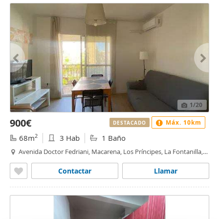
1
/20
900€
Máx. 10km
DESTACADO
2
68m
3 Hab
1 Baño
Avenida Doctor Fedriani, Macarena, Los Príncipes, La Fontanilla,
Sevilla
Contactar
Llamar