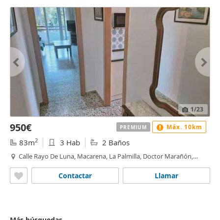
1
/23
950€
Máx. 10km
PREMIUM
2
83m
3 Hab
2 Baños
Calle Rayo De Luna, Macarena, La Palmilla, Doctor Marañón,
Sevilla
Contactar
Llamar
Más búsquedas...