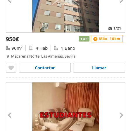
1
/21
950€
Máx. 10km
TOP
2
90m
4 Hab
1 Baño
Macarena Norte, Las Almenas, Sevilla
Contactar
Llamar