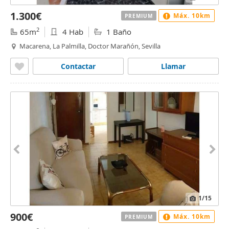
1.300€
Máx. 10km
PREMIUM
2
65m
4 Hab
1 Baño
Macarena, La Palmilla, Doctor Marañón, Sevilla
Contactar
Llamar
1
/15
900€
Máx. 10km
PREMIUM