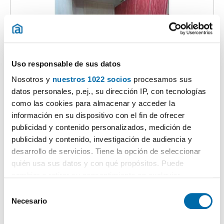
Uso responsable de sus datos
Nosotros y
nuestros 1022 socios
procesamos sus
1
/21
datos personales, p.ej., su dirección IP, con tecnologías
750€
Máx. 10km
PREMIUM
como las cookies para almacenar y acceder la
2
61m
3 Hab
1 Baño
información en su dispositivo con el fin de ofrecer
Macarena, Los Príncipes, La Fontanilla, Sevilla
publicidad y contenido personalizados, medición de
publicidad y contenido, investigación de audiencia y
Contactar
Llamar
desarrollo de servicios. Tiene la opción de seleccionar
quién usa sus datos y con qué propósitos. Puede
cambiar o retirar su consentimiento en cualquier
momento desde la Declaración de cookies o clicando en
S
el Menú de consentimiento.
Necesario
e
l
Si lo permite, también quisiéramos: