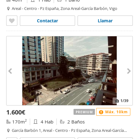
Areal - Centro - Pz España, Zona Areal-García Barbón, Vigo
Contactar
Llamar
1
/39
1.600€
Máx. 10km
PREMIUM
2
170m
4 Hab
2 Baños
García Barbón 1, Areal - Centro - Pz España, Zona Areal-García
Barbón, Vigo