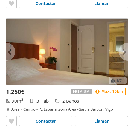
Contactar
Llamar
1
/7
1.250€
Máx. 10km
PREMIUM
2
90m
3 Hab
2 Baños
Areal - Centro - Pz España, Zona Areal-García Barbón, Vigo
Contactar
Llamar