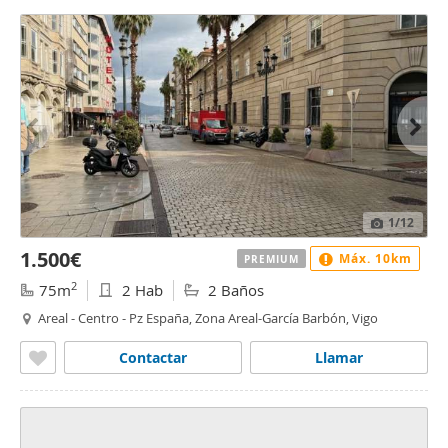
1
/12
1.500€
Máx. 10km
PREMIUM
2
75m
2 Hab
2 Baños
Areal - Centro - Pz España, Zona Areal-García Barbón, Vigo
Contactar
Llamar