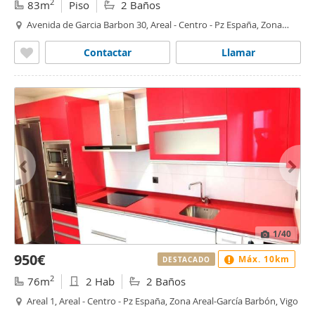
2
83m
Piso
2 Baños
Avenida de Garcia Barbon 30, Areal - Centro - Pz España, Zona
Areal-García Barbón, Vigo
Contactar
Llamar
1
/40
950€
Máx. 10km
DESTACADO
2
76m
2 Hab
2 Baños
Areal 1, Areal - Centro - Pz España, Zona Areal-García Barbón, Vigo