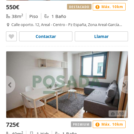
550€
Máx. 10km
DESTACADO
2
38m
Piso
1 Baño
Calle oporto. 12, Areal - Centro - Pz España, Zona Areal-García
Barbón, Vigo
Contactar
Llamar
1
/10
725€
Máx. 10km
PREMIUM
2
40m
1 Hab
1 Baño