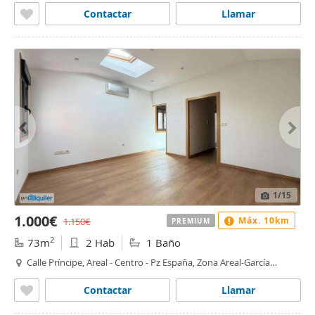
Contactar
Llamar
1
/15
1.000€
Máx. 10km
1.150€
PREMIUM
2
73m
2 Hab
1 Baño
Calle Príncipe, Areal - Centro - Pz España, Zona Areal-García
Barbón, Vigo
Contactar
Llamar