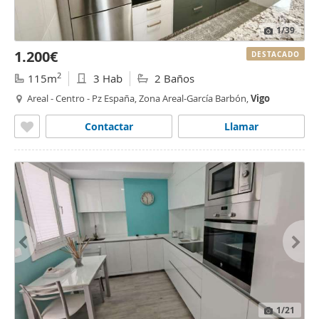
1
/39
1.200€
DESTACADO
2
115m
3 Hab
2 Baños
Areal - Centro - Pz España, Zona Areal-García Barbón,
Vigo
Contactar
Llamar
1
/21