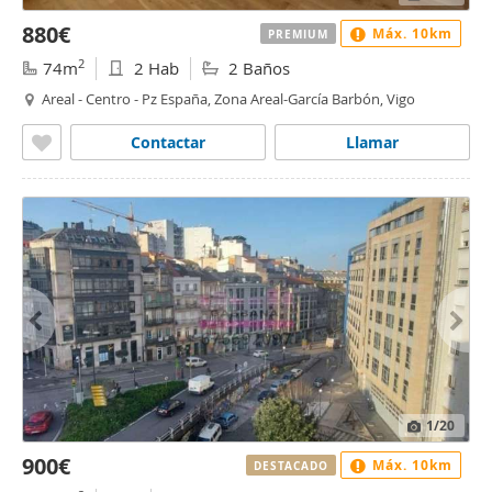
880€
Máx. 10km
PREMIUM
2
74m
2 Hab
2 Baños
Areal - Centro - Pz España, Zona Areal-García Barbón, Vigo
Contactar
Llamar
1
/20
900€
Máx. 10km
DESTACADO