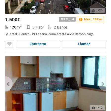
1
/20
1.500€
Máx. 10km
PREMIUM
2
120m
3 Hab
2 Baños
Areal - Centro - Pz España, Zona Areal-García Barbón, Vigo
Contactar
Llamar
1
/12