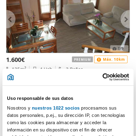
1
/9
1.600€
Máx. 10km
PREMIUM
2
125m
4 Hab
3 Baños
Areal - Centro - Pz España, Zona Areal-García Barbón, Vigo
Contactar
Llamar
Uso responsable de sus datos
Nosotros y
nuestros 1022 socios
procesamos sus
datos personales, p.ej., su dirección IP, con tecnologías
como las cookies para almacenar y acceder la
información en su dispositivo con el fin de ofrecer