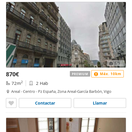
1
/1
870€
Máx. 10km
PREMIUM
2
72m
2 Hab
Areal - Centro - Pz España, Zona Areal-García Barbón, Vigo
Contactar
Llamar