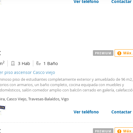
Ver teléfono
Contactar
web se usan para personalizar el contenido y los anuncios, ofrec
ar el tráfico. Además, compartimos información sobre el uso que
tners de redes sociales, publicidad y análisis web, quienes pue
ación que les haya proporcionado o que hayan recopilado a parti
vicios.
€
Máx.
PREMIUM
2
m
3 Hab
1 Baño
er piso ascensor Casco viejo
uminoso piso de estudiantes completamente exterior y amueblado de 96 m2,
orios con armarios, un baño completo, cocina equipada con muebles y
odomésticos, salón comedor amplio con balcón cerrado en galería, calefacci
te raidadores eléctricos y agua caliente meidante termo acumulador por co
ira, Casco Viejo, Travesas-Balaídos, Vigo
uentra en las proximidades de plaza américa.
tos de comunidad están incluidos en el alquiler.
admiten mascotas.
Ver teléfono
Contactar
 alquila para el curso escolar.
€
Máx.
PREMIUM