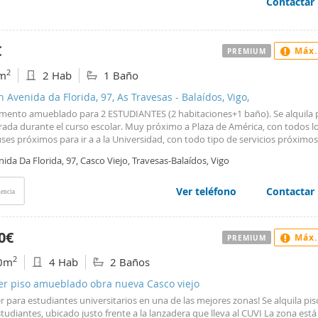
Contactar
€
Máx.
PREMIUM
2
m
2 Hab
1 Baño
n Avenida da Florida, 97, As Travesas - Balaídos, Vigo,
mento amueblado para 2 ESTUDIANTES (2 habitaciones+1 baño). Se alquila 
ada durante el curso escolar. Muy próximo a Plaza de América, con todos l
es próximos para ir a a la Universidad, con todo tipo de servicios próximos
ercados, parques de ocio, gimnasios, etc. Precio 680/mes. PARA VISITAR L
ida Da Florida, 97, Casco Viejo, Travesas-Balaídos, Vigo
o 625*639*525.
Ver teléfono
Contactar
encia
0€
Máx.
PREMIUM
2
0m
4 Hab
2 Baños
ler piso amueblado obra nueva Casco viejo
er para estudiantes universitarios en una de las mejores zonas! Se alquila pis
tudiantes, ubicado justo frente a la lanzadera que lleva al CUVI La zona est