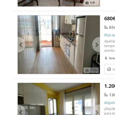
1
/9
680
65
Piso e
Aparta
tempor
autobus
superm
Aven
Antoni
1
/14
Ag
1.20
13
Alqui
¡Alquil
para es