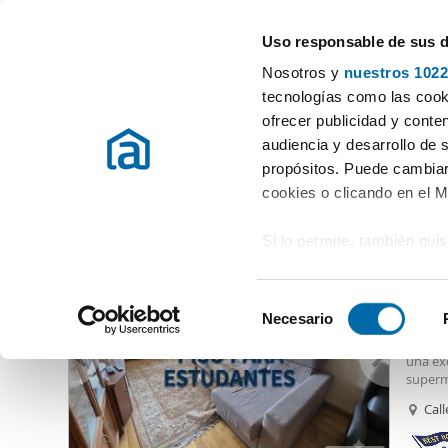
Uso responsable de sus 
Especialistas en pisos en alquiler
Nosotros y
nuestros 1022
Vigo
Elegir distrito
tecnologías como las cooki
ofrecer publicidad y conte
Inicio
Alquiler pisos Pontevedra
Alquiler pisos Vigo
Alquiler
audiencia y desarrollo de 
propósitos. Puede cambiar
Alquiler pisos Castrelos Sárdoma Vigo
(1 viviendas)
cookies o clicando en el 
Si lo permite, también qui
1.00
Recopilar información
11
metros
S
Identificar su disposi
Necesario
Alquil
e
digitales)
Se alq
l
una exc
Obtenga más información 
e
superm
preferencias en la
sección
c
Cal
La viv
en la Declaración de cooki
c
cuatro