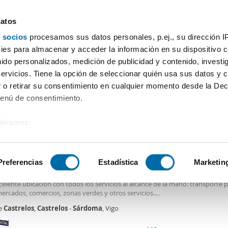
datos
 socios
procesamos sus datos personales, p.ej., su dirección I
Precio
Superficie
Habitaciones
Más filtros - 2
es para almacenar y acceder la información en su dispositivo co
nido personalizados, medición de publicidad y contenido, investi
 pisos Castrelos Sárdoma Vigo
servicios. Tiene la opción de seleccionar quién usa sus datos y 
 o retirar su consentimiento en cualquier momento desde la Dec
Ordenación Enalqu
Menú de consentimiento.
siéramos:
0€
 sobre su ubicación geográfica que puede tener una precisión de
2
6m
3 Hab
2 Baños
tivo analizándolo activamente para buscar características específ
Preferencias
Estadística
Marketin
er piso ascensor Castrelos - sárdoma
uila vivienda exclusivamente para estudiantes, situada en Avenida de
Castre
elente ubicación con todos los servicios al alcance de la mano: transporte p
sobre cómo se procesan sus datos personales y establezca su
ercados, comercios, zonas verdes y otros servicios.
 de datos
. Puede cambiar o retirar su consentimiento en cualq
le
Castrelos
,
Castrelos
-
Sárdoma
, Vigo
ienda cuenta con tres dormitorios, dos baños (uno con ducha y otro con bañ
es.
 armarios empotrados, que ofrecen una gran capacidad