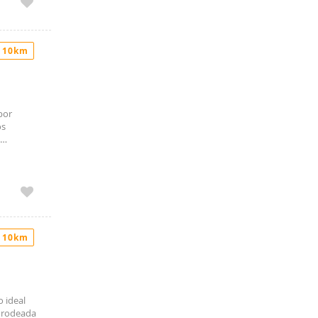
 10km
por
os
LAMAR
 10km
o ideal
á rodeada