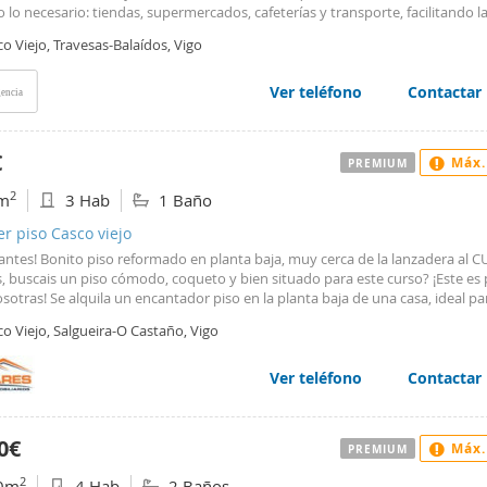
 lo necesario: tiendas, supermercados, cafeterías y transporte, facilitando l
. El piso cuenta con 4 habitaciones grandes, amuebladas y modernas. Es muy
o Viejo, Travesas-Balaídos, Vigo
one de calefacción, creando un ambiente cálido y acogedor donde sentirás q
ropia casa. Precio: 1200 euros al mes. ¡No pierdas esta oportunidad de vivi
 de la universidad! Contáctanos para más información o para visitar el inmu
Ver teléfono
Contactar
encia
€
Máx.
PREMIUM
2
m
3 Hab
1 Baño
er piso Casco viejo
antes! Bonito piso reformado en planta baja, muy cerca de la lanzadera al C
, buscais un piso cómodo, coqueto y bien situado para este curso? ¡Este es 
sotras! Se alquila un encantador piso en la planta baja de una casa, ideal pa
ntes, a pocos minutos de la lanzadera al CUVI. Cuenta con: ?? 3 dormitorio
o Viejo, Salgueira-O Castaño, Vigo
nosos ?? 1 baño completo ?? Salón-cocina acogedor y equipado, perfecto pa
tir momentos con tus compañeros ?? Internet incluido en el precio Piso re
y listo para entrar a vivir. Ubicación práctica y bien comunicada, perfecta 
Ver teléfono
Contactar
ntes universitarios. ¡No dejes pasar esta oportunidad!
0€
Máx.
PREMIUM
2
0m
4 Hab
2 Baños