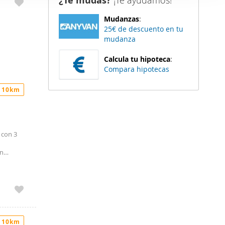
¿Te mudas?
¡Te ayudamos!
er funciones
Mudanzas
:
 haga del
25€ de descuento en tu
den
mudanza
r del uso
Calcula tu hipoteca
:
Compara hipotecas
 10km
 con 3
ón
rriente.
 10km