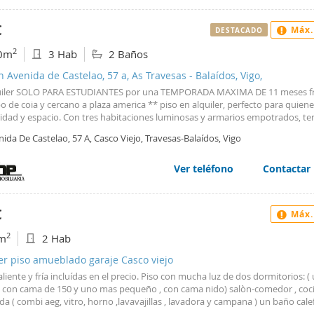
€
Máx.
DESTACADO
2
0m
3 Hab
2 Baños
n Avenida de Castelao, 57 a, As Travesas - Balaídos, Vigo,
uiler SOLO PARA ESTUDIANTES por una TEMPORADA MAXIMA DE 11 meses fr
 de coia y cercano a plaza america ** piso en alquiler, perfecto para quien
dad y espacio. Con tres habitaciones luminosas y armarios empotrados, te
 necesario para disfrutar de un ambiente acogedor. El gran salón es ideal pa
ida De Castelao, 57 A, Casco Viejo, Travesas-Balaídos, Vigo
te después de un largo día, mientras que la amplísima cocina te ofrece la lib
us platos favoritos. la vivienda esta Ubicado en una tercera planta con ascen
uenta con buena comunicación de bus urbano y todos los servicios a tu alca
Ver teléfono
Contactar
ando tu día a día. ¡Contáctanos para más información y ven a visitarlo!
€
Máx.
2
m
2 Hab
er piso amueblado garaje Casco viejo
liente y fría incluídas en el precio. Piso con mucha luz de dos dormitorios: (
 con cama de 150 y uno mas pequeño , con cama nido) salòn-comedor , coc
a ( combi aeg, vitro, horno ,lavavajillas , lavadora y campana ) un baño cale