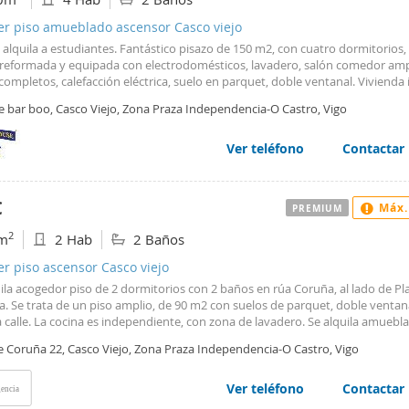
er piso amueblado ascensor Casco viejo
 alquila a estudiantes. Fantástico pisazo de 150 m2, con cuatro dormitorios,
 reformada y equipada con electrodomésticos, lavadero, salón comedor amp
ompletos, calefacción eléctrica, suelo en parquet, doble ventanal. Vivienda 
tir.
e bar boo, Casco Viejo, Zona Praza Independencia-O Castro, Vigo
entra en las proximidades de la lanzadera de plaza américa y a 5 minutos d
tos de comunidad están incluidos en el alquiler.
admiten mascotas.
Ver teléfono
Contactar
 alquila a estudiantes.
n dos meses de fianza, el anticipo de la primera mensualidad y un fiador po
ante.
€
Máx.
PREMIUM
2
m
2 Hab
2 Baños
er piso ascensor Casco viejo
ila acogedor piso de 2 dormitorios con 2 baños en rúa Coruña, al lado de Pl
. Se trata de un piso amplio, de 90 m2 con suelos de parquet, doble ventana
a calle. La cocina es independiente, con zona de lavadero. Se alquila amuebl
ción por radiadores eléctricos. No se admiten mascotas. El propietario se h
le Coruña 22, Casco Viejo, Zona Praza Independencia-O Castro, Vigo
uro de impago. Como garantía se pide un mes de fianza. ¡¡Llámanos y ven a v
Ver teléfono
Contactar
encia