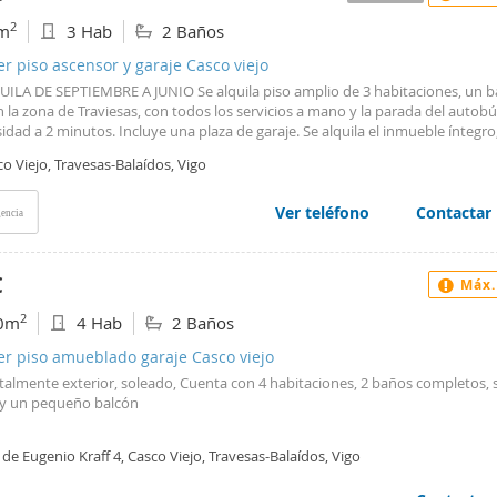
2
m
3 Hab
2 Baños
er piso ascensor y garaje Casco viejo
UILA DE SEPTIEMBRE A JUNIO Se alquila piso amplio de 3 habitaciones, un 
 la zona de Traviesas, con todos los servicios a mano y la parada del autobú
idad a 2 minutos. Incluye una plaza de garaje. Se alquila el inmueble íntegro
ado, a estudiantes o trabajadores en el período comprendido de septiembre
o Viejo, Travesas-Balaídos, Vigo
uota mensual del alquiler hay que añadirle 100? , también mensuales, en co
ción, agua caliente y agua fría. Se piden 2 meses de fianza, el seguro de alqui
 del arrendador.
Ver teléfono
Contactar
encia
€
Máx.
2
0m
4 Hab
2 Baños
er piso amueblado garaje Casco viejo
talmente exterior, soleado, Cuenta con 4 habitaciones, 2 baños completos, 
 y un pequeño balcón
de Eugenio Kraff 4, Casco Viejo, Travesas-Balaídos, Vigo