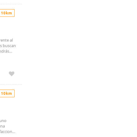
 10km
ente al
es buscan
ndrás
ra
ertad de
sor, este
nce,
 10km
 uno
ina
faccion