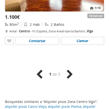
1
/18
1.100€
PREMIUM
2
80m
2 Hab
2 Baños
Areal -
Centro
- Pz España, Zona Areal-García Barbón,
Vigo
Contactar
Llamar
1
de 3
Búsquedas similares a "Alquiler pisos Zona Centro Vigo":
alquiler pisos Casco Viejo
,
alquiler pisos Povisa
,
alquiler