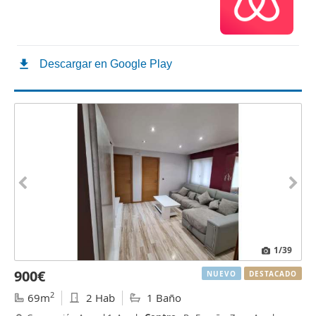
1
/39
900€
NUEVO
DESTACADO
2
69m
2 Hab
1 Baño