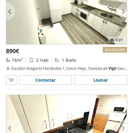
1
/27
890€
DESTACADO
2
78m
2 Hab
1 Baño
Escultor Gregorio Fernández 1, Casco Viejo, Travesía de
Vigo
-San
Xoán,
Vigo
Contactar
Llamar