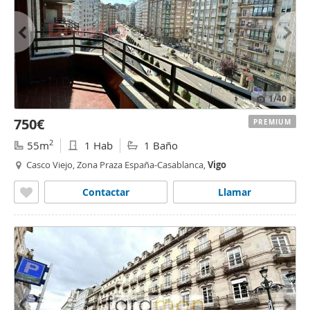
1
/40
750€
PREMIUM
2
55m
1 Hab
1 Baño
Casco Viejo, Zona Praza España-Casablanca,
Vigo
Contactar
Llamar