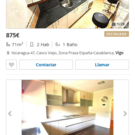
1
/28
875€
DESTACADO
2
71m
2 Hab
1 Baño
Nicaragua 47, Casco Viejo, Zona Praza España-Casablanca,
Vigo
Contactar
Llamar