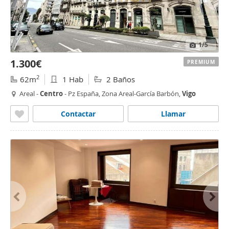
1
/5
1.300€
PREMIUM
2
62m
1 Hab
2 Baños
Areal -
Centro
- Pz España, Zona Areal-García Barbón,
Vigo
Contactar
Llamar