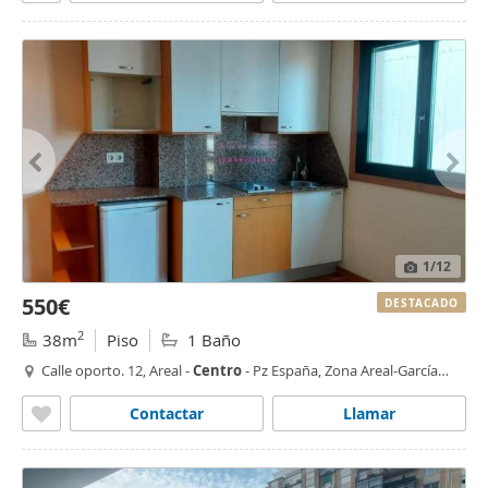
1
/12
550€
DESTACADO
2
38m
Piso
1 Baño
Calle oporto. 12, Areal -
Centro
- Pz España, Zona Areal-García
Barbón,
Vigo
Contactar
Llamar