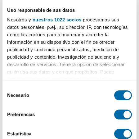
1.800€
DESTACADO
Uso responsable de sus datos
2
160m
3 Hab
2 Baños
Nosotros y
nuestros 1022 socios
procesamos sus
Rua do Principe 36, Areal -
Centro
- Pz España, Zona Areal-García
Barbón,
Vigo
datos personales, p.ej., su dirección IP, con tecnologías
Contactar
Llamar
como las cookies para almacenar y acceder la
información en su dispositivo con el fin de ofrecer
publicidad y contenido personalizados, medición de
publicidad y contenido, investigación de audiencia y
desarrollo de servicios. Tiene la opción de seleccionar
quién usa sus datos y con qué propósitos. Puede
cambiar o retirar su consentimiento en cualquier
momento desde la Declaración de cookies o clicando en
S
el Menú de consentimiento.
Necesario
e
l
Si lo permite, también quisiéramos:
e
1
/39
Preferencias
Recopilar información sobre su ubicación geográfica
c
1.200€
DESTACADO
que puede tener una precisión de varios metros
c
2
Identificar su dispositivo analizándolo activamente
115m
3 Hab
2 Baños
i
Estadística