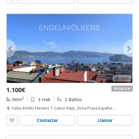
1
/27
1.100€
PREMIUM
2
90m
3 Hab
2 Baños
Celso Emilio Ferreiro 7, Casco Viejo, Zona Praza España-
Casablanca,
Vigo
Contactar
Llamar