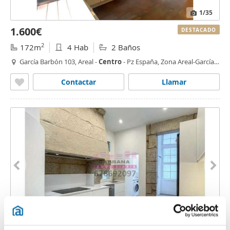
1
/35
1.600€
DESTACADO
2
172m
4 Hab
2 Baños
García Barbón 103, Areal -
Centro
- Pz España, Zona Areal-García
Barbón,
Vigo
Contactar
Llamar
1
/33