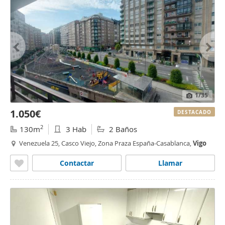
1
/35
1.050€
DESTACADO
2
130m
3 Hab
2 Baños
Venezuela 25, Casco Viejo, Zona Praza España-Casablanca,
Vigo
Contactar
Llamar