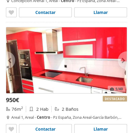
Concepción Arenal 1, Areal -
Centro
- Pz España, Zona Areal-
García Barbón,
Vigo
Contactar
Llamar
1
/40
950€
DESTACADO
2
76m
2 Hab
2 Baños
Areal 1, Areal -
Centro
- Pz España, Zona Areal-García Barbón,
Vigo
Contactar
Llamar