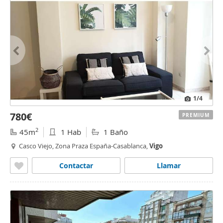
1
/4
780€
PREMIUM
2
45m
1 Hab
1 Baño
Casco Viejo, Zona Praza España-Casablanca,
Vigo
Contactar
Llamar