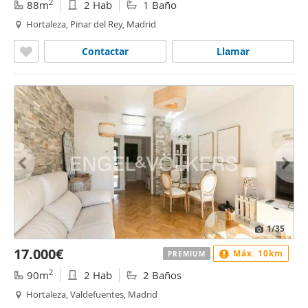
2
88m
2 Hab
1 Baño
Hortaleza, Pinar del Rey, Madrid
Contactar
Llamar
1
/35
17.000€
Máx. 10km
PREMIUM
2
90m
2 Hab
2 Baños
Hortaleza, Valdefuentes, Madrid