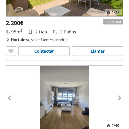
1
/27
2.200€
PREMIUM
2
95m
2 Hab
2 Baños
Hortaleza
, Valdefuentes, Madrid
Contactar
Llamar
1
/40