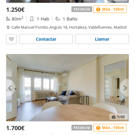
1.250€
Máx. 10km
PREMIUM
2
80m
1 Hab
1 Baño
Calle Manuel Pombo Angulo 18, Hortaleza, Valdefuentes, Madrid
Contactar
Llamar
1
/40
1.700€
Máx. 10km
PREMIUM