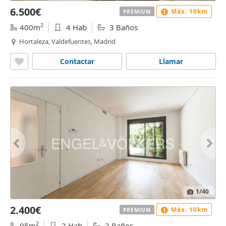
6.500€
Máx. 10km
PREMIUM
2
400m
4 Hab
3 Baños
Hortaleza, Valdefuentes, Madrid
Contactar
Llamar
1
/40
2.400€
Máx. 10km
PREMIUM
2
95m
2 Hab
2 Baños