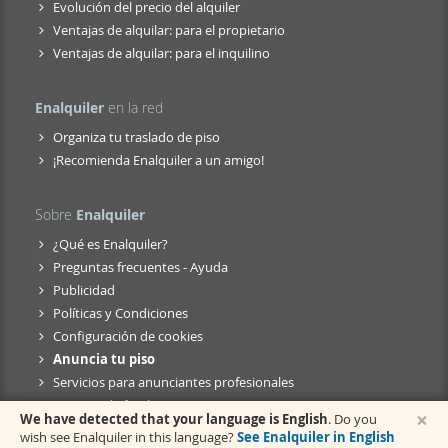
Evolución del precio del alquiler
Ventajas de alquilar: para el propietario
Ventajas de alquilar: para el inquilino
Enalquiler
en la red
Organiza tu traslado de piso
¡Recomienda Enalquiler a un amigo!
Sobre
Enalquiler
¿Qué es Enalquiler?
Preguntas frecuentes - Ayuda
Publicidad
Políticas y Condiciones
Configuración de cookies
Anuncia tu piso
Servicios para anunciantes profesionales
Anuncio de fusión
×
We have detected that your language is English
. Do you
wish see Enalquiler in this language?
See Enalquiler in English