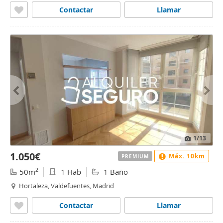
Contactar
Llamar
1
/13
1.050€
Máx. 10km
PREMIUM
2
50m
1 Hab
1 Baño
Hortaleza, Valdefuentes, Madrid
Contactar
Llamar