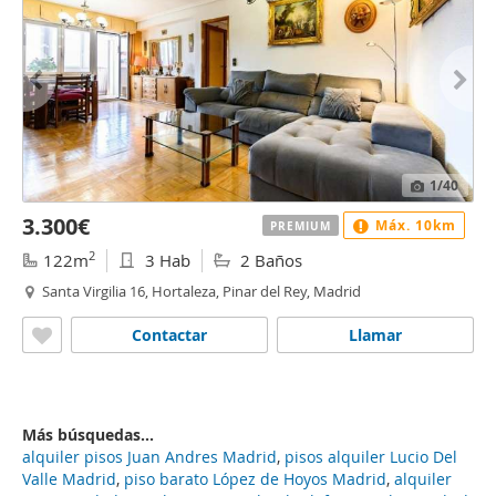
1
/40
3.300€
Máx. 10km
PREMIUM
2
122m
3 Hab
2 Baños
Santa Virgilia 16, Hortaleza, Pinar del Rey, Madrid
Contactar
Llamar
Más búsquedas...
alquiler pisos Juan Andres Madrid
,
pisos alquiler Lucio Del
Valle Madrid
,
piso barato López de Hoyos Madrid
,
alquiler