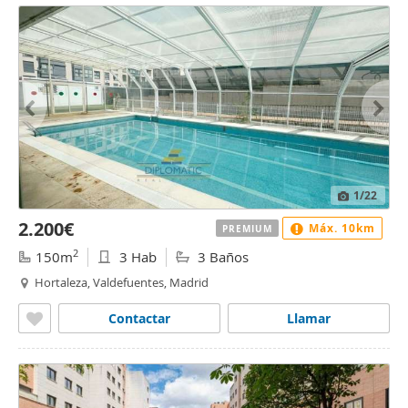
1
/22
2.200€
Máx. 10km
PREMIUM
2
150m
3 Hab
3 Baños
Hortaleza, Valdefuentes, Madrid
Contactar
Llamar