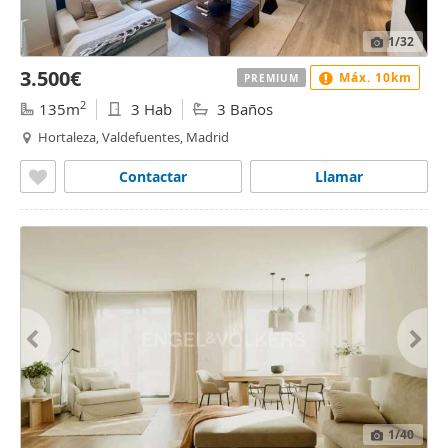
1
/32
3.500€
Máx. 10km
PREMIUM
2
135m
3 Hab
3 Baños
Hortaleza, Valdefuentes, Madrid
Contactar
Llamar
1
/40