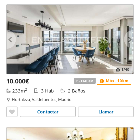
1
/40
10.000€
Máx. 10km
PREMIUM
2
233m
3 Hab
2 Baños
Hortaleza, Valdefuentes, Madrid
Contactar
Llamar