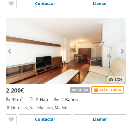
Contactar
Llamar
1
/24
2.200€
Máx. 10km
PREMIUM
2
95m
2 Hab
2 Baños
Hortaleza, Valdefuentes, Madrid
Contactar
Llamar