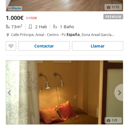
1
/15
1.000€
PREMIUM
1.150€
2
73m
2 Hab
1 Baño
Calle Príncipe, Areal - Centro - Pz
España
, Zona Areal-García
Barbón,
Vigo
Contactar
Llamar
1
/9