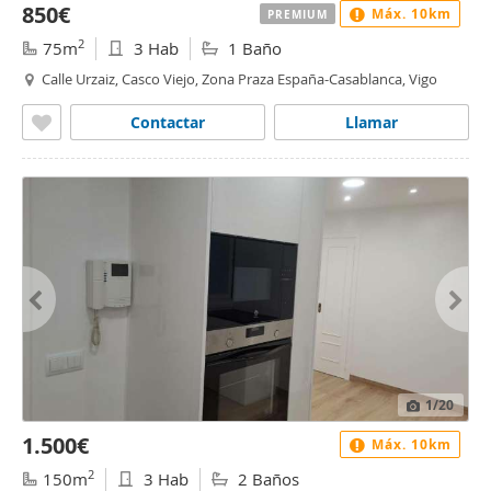
850€
Máx. 10km
PREMIUM
2
75m
3 Hab
1 Baño
Calle Urzaiz, Casco Viejo, Zona Praza España-Casablanca, Vigo
Contactar
Llamar
1
/20
1.500€
Máx. 10km
2
150m
3 Hab
2 Baños