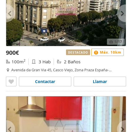
1
/17
900€
Máx. 10km
DESTACADO
2
100m
3 Hab
2 Baños
Avenida da Gran Via 45, Casco Viejo, Zona Praza España-
Casablanca, Vigo
Contactar
Llamar