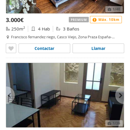
1
/40
3.000€
Máx. 10km
PREMIUM
2
250m
4 Hab
3 Baños
Francisco fernandez riego, Casco Viejo, Zona Praza España-
Casablanca, Vigo
Contactar
Llamar
1
/36