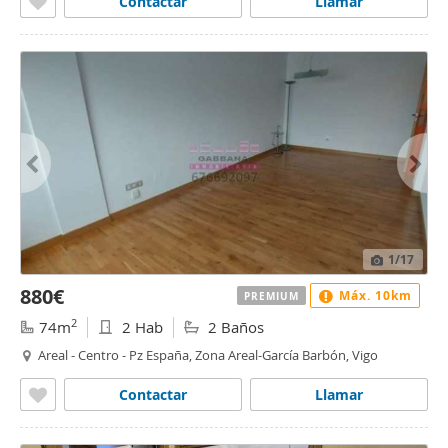
Contactar
Llamar
1
/17
880€
Máx. 10km
PREMIUM
2
74m
2 Hab
2 Baños
Areal - Centro - Pz España, Zona Areal-García Barbón, Vigo
Contactar
Llamar