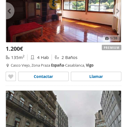
1
/38
1.200€
PREMIUM
2
135m
4 Hab
2 Baños
Casco Viejo, Zona Praza
España
-Casablanca,
Vigo
Contactar
Llamar