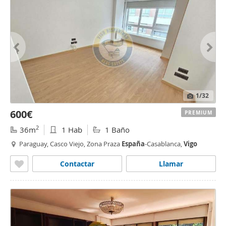
1
/32
600€
PREMIUM
2
36m
1 Hab
1 Baño
Paraguay, Casco Viejo, Zona Praza
España
-Casablanca,
Vigo
Contactar
Llamar