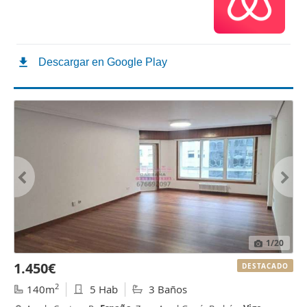
1
/20
1.450€
DESTACADO
2
140m
5 Hab
3 Baños