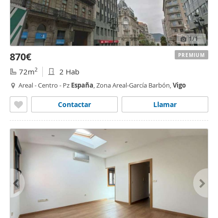
1
/1
870€
PREMIUM
2
72m
2 Hab
Areal - Centro - Pz
España
, Zona Areal-García Barbón,
Vigo
Contactar
Llamar