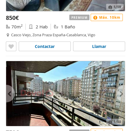
1
/19
850€
Máx. 10km
PREMIUM
2
70m
2 Hab
1 Baño
Casco Viejo, Zona Praza España-Casablanca, Vigo
Contactar
Llamar
1
/40