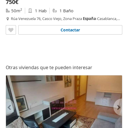
750€
2
50m
1 Hab
1 Baño
Rúa Venezuela 76, Casco Viejo, Zona Praza
España
-Casablanca,
Vigo
Contactar
Otras viviendas que te pueden interesar