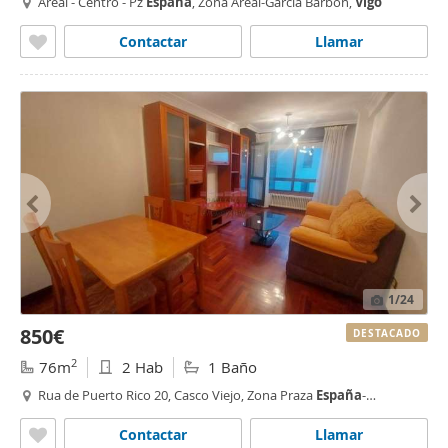
Areal - Centro - Pz
España
, Zona Areal-García Barbón,
Vigo
Contactar
Llamar
1
/24
850€
DESTACADO
2
76m
2 Hab
1 Baño
Rua de Puerto Rico 20, Casco Viejo, Zona Praza
España
-
Casablanca,
Vigo
Contactar
Llamar