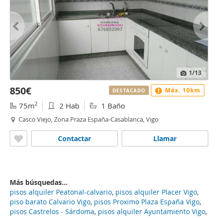
1
/13
850€
Máx. 10km
DESTACADO
2
75m
2 Hab
1 Baño
Casco Viejo, Zona Praza España-Casablanca, Vigo
Contactar
Llamar
Más búsquedas...
pisos alquiler Peatonal-calvario
,
pisos alquiler Placer Vigo
,
piso barato Calvario Vigo
,
pisos Proximo Plaza España Vigo
,
pisos Castrelos - Sárdoma
,
pisos alquiler Ayuntamiento Vigo
,