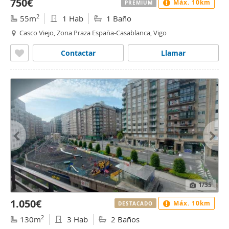
750€
Máx. 10km
PREMIUM
2
55m
1 Hab
1 Baño
Casco Viejo, Zona Praza España-Casablanca, Vigo
Contactar
Llamar
1
/35
1.050€
Máx. 10km
DESTACADO
2
130m
3 Hab
2 Baños