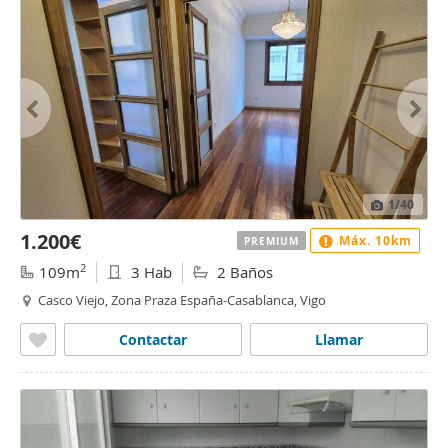
1
/40
1.200€
Máx. 10km
PREMIUM
2
109m
3 Hab
2 Baños
Casco Viejo, Zona Praza España-Casablanca, Vigo
Contactar
Llamar