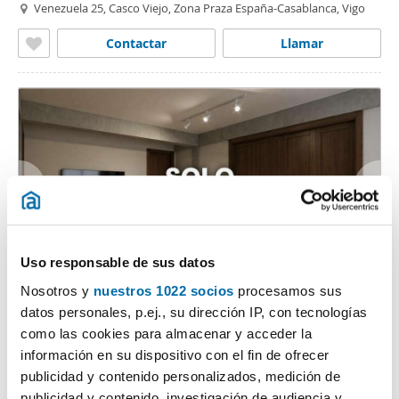
Venezuela 25, Casco Viejo, Zona Praza España-Casablanca, Vigo
Contactar
Llamar
Uso responsable de sus datos
1
/27
Nosotros y
nuestros 1022 socios
procesamos sus
950€
Máx. 10km
PREMIUM
datos personales, p.ej., su dirección IP, con tecnologías
2
79m
3 Hab
1 Baño
como las cookies para almacenar y acceder la
información en su dispositivo con el fin de ofrecer
Calle Bolivia, Casco Viejo, Zona Praza España-Casablanca, Vigo
publicidad y contenido personalizados, medición de
Contactar
Llamar
publicidad y contenido, investigación de audiencia y