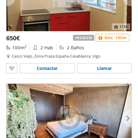
1
/16
650€
Máx. 10km
PREMIUM
2
100m
2 Hab
2 Baños
Casco Viejo, Zona Praza España-Casablanca, Vigo
Contactar
Llamar