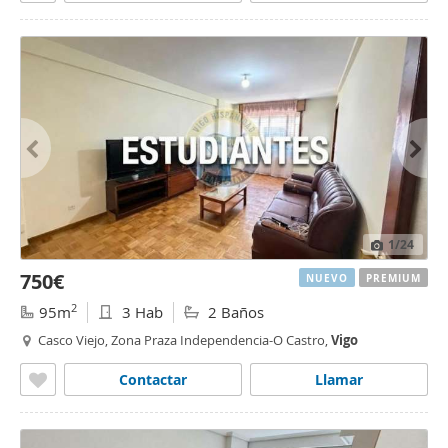
1
/24
750€
NUEVO
PREMIUM
2
95m
3 Hab
2 Baños
Casco Viejo, Zona Praza Independencia-O Castro,
Vigo
Contactar
Llamar