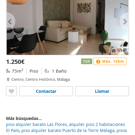
1
/16
1.250€
Máx. 10km
TOP
2
75m
Piso
1 Baño
Centro, Centro Histórico, Málaga
Contactar
Llamar
Más búsquedas...
piso alquiler barato Las Flores
,
alquiler piso 2 habitaciones
El Palo
,
piso alquiler barato Puerto de la Torre Málaga
,
pisos