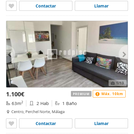
Contactar
Llamar
1
/13
1.100€
Máx. 10km
PREMIUM
2
63m
2 Hab
1 Baño
Centro, Perchel Norte, Málaga
Contactar
Llamar