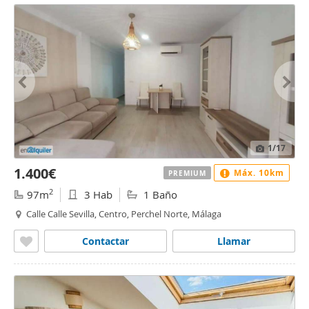
1
/17
1.400€
Máx. 10km
PREMIUM
2
97m
3 Hab
1 Baño
Calle Calle Sevilla, Centro, Perchel Norte, Málaga
Contactar
Llamar