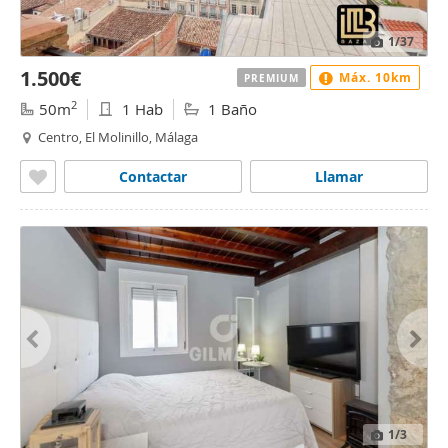
1
/37
1.500€
Máx. 10km
PREMIUM
2
50m
1 Hab
1 Baño
Centro, El Molinillo, Málaga
Contactar
Llamar
1
/3