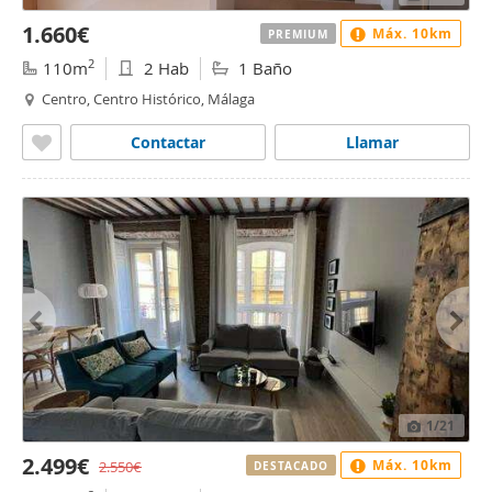
1.660€
Máx. 10km
PREMIUM
2
110m
2 Hab
1 Baño
Centro, Centro Histórico, Málaga
Contactar
Llamar
1
/21
2.499€
Máx. 10km
2.550€
DESTACADO