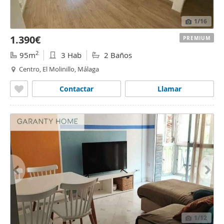
1
/16
1.390€
PREMIUM
2
95m
3 Hab
2 Baños
Centro, El Molinillo, Málaga
Contactar
Llamar
1
/12