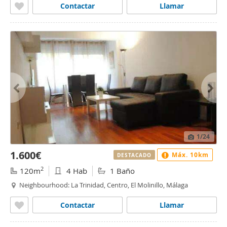
Contactar
Llamar
1
/24
1.600€
Máx. 10km
DESTACADO
2
120m
4 Hab
1 Baño
Neighbourhood: La Trinidad, Centro, El Molinillo, Málaga
Contactar
Llamar