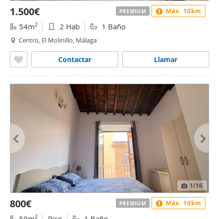
1.500€
Máx. 10km
PREMIUM
2
54m
2 Hab
1 Baño
Centro, El Molinillo, Málaga
Contactar
Llamar
1
/16
800€
Máx. 10km
PREMIUM
2
50m
Piso
1 Baño