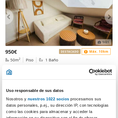
1
/21
950€
Máx. 10km
DESTACADO
2
50m
Piso
1 Baño
Calle Carril, 36, Centro, Perchel Norte, Málaga
Contactar
Llamar
Uso responsable de sus datos
Nosotros y
nuestros 1022 socios
procesamos sus
datos personales, p.ej., su dirección IP, con tecnologías
como las cookies para almacenar y acceder la
información en su dispositivo con el fin de ofrecer