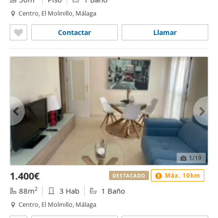
Centro, El Molinillo, Málaga
Contactar
Llamar
1
/19
1.400€
Máx. 10km
DESTACADO
2
88m
3 Hab
1 Baño
Centro, El Molinillo, Málaga