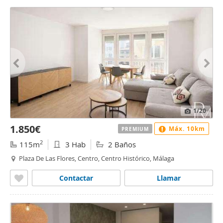
1
/20
1.850€
Máx. 10km
PREMIUM
2
115m
3 Hab
2 Baños
Plaza De Las Flores, Centro, Centro Histórico, Málaga
Contactar
Llamar