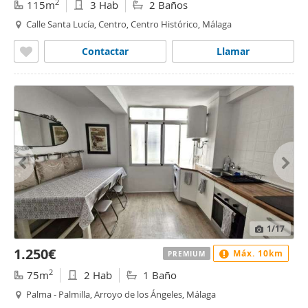
2
115m
3 Hab
2 Baños
Calle Santa Lucía, Centro, Centro Histórico, Málaga
Contactar
Llamar
1
/17
1.250€
Máx. 10km
PREMIUM
2
75m
2 Hab
1 Baño
Palma - Palmilla, Arroyo de los Ángeles, Málaga