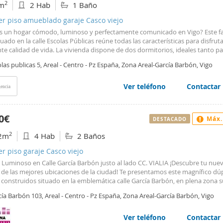
2
m
2 Hab
1 Baño
a y Suelo y otra de garantía adicional). Para más información contacte con
fno.- 687 92 92 72 ____________________ ALLHOUSES Con nosotros... como en 
er piso amueblado garaje Casco viejo
este anuncio es meramente informativo y carece de valor contractual, pued
s un hogar cómodo, luminoso y perfectamente comunicado en Vigo? Este fa
er algún error involuntario
tuado en la calle Escolas Públicas reúne todas las características para disfrut
te calidad de vida. La vivienda dispone de dos dormitorios, ideales tanto p
 como para una pequeña familia o profesionales que necesiten un espacio ad
las publicas 5, Areal - Centro - Pz España, Zona Areal-García Barbón, Vigo
letrabajar. Su cocina americana, integrada con el salón, crea un ambiente 
 y funcional, perfecto para compartir momentos en casa. Al ser completam
r, el piso disfruta de una magnífica entrada de luz natural durante todo el dí
Ver teléfono
Contactar
encia
ndo estancias cálidas, agradables y con una excelente ventilación. Entre sus
as destaca una plaza de aparcamiento exterior, un valor añadido en una zon
municada. Su ubicación es uno de sus mayores atractivos: a un paso de Viali
0€
Máx.
DESTACADO
n de tren y autobús, con todos los servicios al alcance de la mano: superme
ios, restauración, zonas de ocio y excelentes conexiones de transporte. Un
2
2m
4 Hab
2 Baños
nidad ideal para quienes buscan comodidad, accesibilidad y una ubicación
gica en una de las zonas con mayor proyección de la ciudad. Se alquila
er piso garaje Casco viejo
tamente amueblado. Se pide mes de fianza y cumplir los requisitos necesar
 Luminoso en Calle García Barbón justo al lado CC. VIALIA ¡Descubre tu nue
ro de alquiler. No se admiten mascotas.
 de las mejores ubicaciones de la ciudad! Te presentamos este magnífico dú
 construidos situado en la emblemática calle García Barbón, en plena zona 
ca. Un inmueble que combina amplitud, luz natural y todas las comodidades
ía Barbón 103, Areal - Centro - Pz España, Zona Areal-García Barbón, Vigo
as para vivir con tranquilidad en el corazón urbano. Este dúplex cuenta con
iones ideales para adaptarse a tus necesidades, ya sea como vivienda famili
os de trabajo. Los 2 baños completos garantizan comodidad para todos. El s
Ver teléfono
Contactar