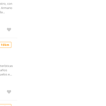
stro, con
. Armario
da
 10km
terísticas
 baños
uelos en
io (100€
talmente
más, ya