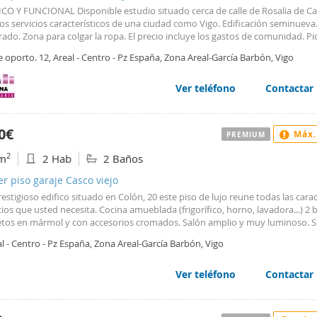
CO Y FUNCIONAL Disponible estudio situado cerca de calle de Rosalia de Ca
os servicios característicos de una ciudad como Vigo. Edificación seminueva
do. Zona para colgar la ropa. El precio incluye los gastos de comunidad. Pi
ación sin compromiso Inmobiliaria Gabbana.
e oporto. 12, Areal - Centro - Pz España, Zona Areal-García Barbón, Vigo
Ver teléfono
Contactar
0€
Máx.
PREMIUM
2
m
2 Hab
2 Baños
er piso garaje Casco viejo
restigioso edifico situado en Colón, 20 este piso de lujo reune todas las carac
cios que usted necesita. Cocina amueblada (frigorífico, horno, lavadora...) 2
tos en mármol y con accesorios cromados. Salón amplio y muy luminoso. S
 de roble americano. Acristalamiento " CLIMALIT ". Plaza de garaje en edific
l - Centro - Pz España, Zona Areal-García Barbón, Vigo
ales). Aislamiento acústico y térmico, caldera individual y agua caliente. To
ado. Gastos de comunidad incluidos. No se admiten mascotas. No busque 
ntrado lo que necesita. Le esperamos en Colón, 20 - Vigo.
Ver teléfono
Contactar