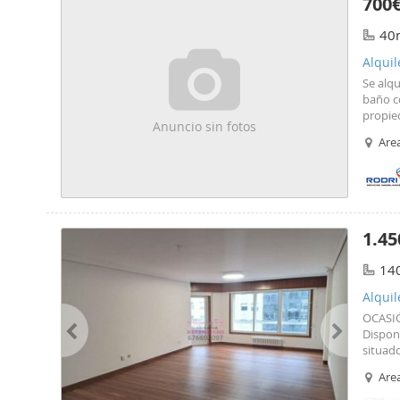
700
40
Alquil
Se alqu
baño c
propie
Anuncio sin fotos
conserv
Area
exterio
equipad
portero
buscan
1.45
14
Alquil
OCASI
Disponi
situado
caracte
Area
armari
Balcón 