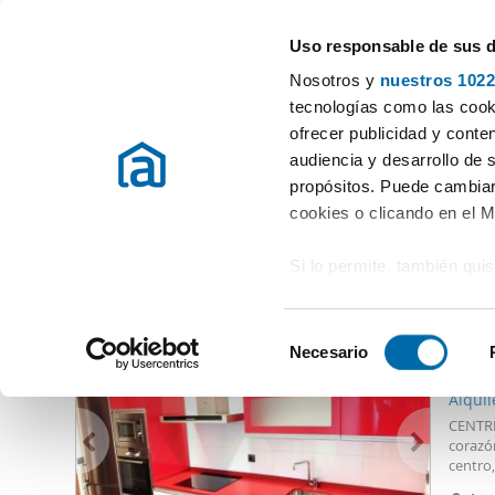
Uso responsable de sus 
Especialistas en pisos en alquiler
Nosotros y
nuestros 1022
Vigo
tecnologías como las cooki
ofrecer publicidad y conte
Inicio
Alquiler pisos Pontevedra
Alquiler pisos Martin Echegara
audiencia y desarrollo de 
propósitos. Puede cambiar
Alquiler pisos Martin Echegaray Vigo
(0 viviendas)
cookies o clicando en el 
Si lo permite, también qui
Otras viviendas que te pueden interesar
Recopilar información
950
metros
S
Identificar su disposi
Necesario
e
76
digitales)
l
Alquil
Obtenga más información 
e
CENTRI
preferencias en la
sección
c
corazó
en la Declaración de cooki
centro
c
AMPLIO