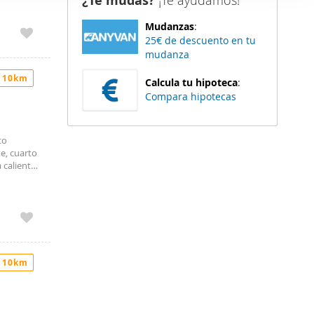
¿Te mudas?
¡Te ayudamos!
er funciones
piso
Mudanzas
:
 haga del
25€ de descuento en tu
e Dos
den
mudanza
 plato de
r del uso
isfrutar
 10km
 incluye
Calcula tu hipoteca
:
ficio está
Compara hipotecas
ráctico
ras
to
tunidad!
e, cuarto
 caliente
bodega en
es del
 10km