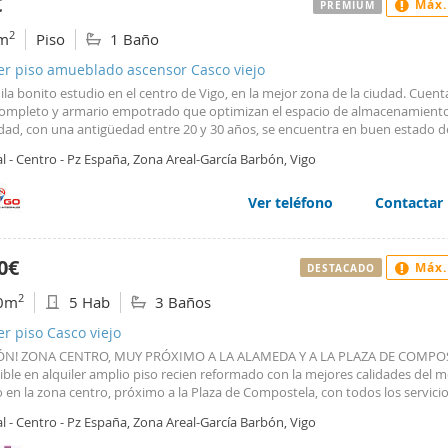
€
Máx.
PREMIUM
2
m
Piso
1 Baño
er piso amueblado ascensor Casco viejo
ila bonito estudio en el centro de Vigo, en la mejor zona de la ciudad. Cuen
ompleto y armario empotrado que optimizan el espacio de almacenamiento
dad, con una antigüedad entre 20 y 30 años, se encuentra en buen estado d
ación y dispone de calefacción de gas natural, suelos de parquet y carpinte
l - Centro - Pz España, Zona Areal-García Barbón, Vigo
r de aluminio, que garantizan un ambiente cálido y confortable. La cocina e
a y amueblada, facilitando su uso inmediato. El edificio cuenta con ascenso
 automático, puerta blindada y teléfono. Es un piso exterior, ideal para qui
Ver teléfono
Contactar
 un espacio funcional y luminoso. No se permiten mascotas.
0€
Máx.
DESTACADO
2
0m
5 Hab
3 Baños
er piso Casco viejo
ÓN! ZONA CENTRO, MUY PRÓXIMO A LA ALAMEDA Y A LA PLAZA DE COMPO
ble en alquiler amplio piso recien reformado con la mejores calidades del 
 en la zona centro, próximo a la Plaza de Compostela, con todos los servicio
rísticas que tiene la zona centro de una ciudad como Vigo. Se alquila sin m
l - Centro - Pz España, Zona Areal-García Barbón, Vigo
os empotrados y electrodomésticos. Exterior, muy alegre y con mucha luz na
a calle principal. Se distribuye en recibidor, espacioso salón comedor con ac