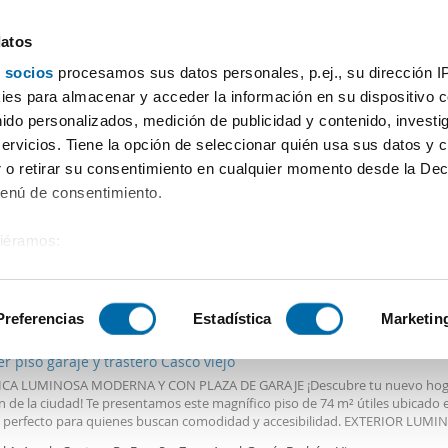
datos
 socios
procesamos sus datos personales, p.ej., su dirección I
Precio
Superficie
Habitaciones
Más filtros - 2
es para almacenar y acceder la información en su dispositivo co
nido personalizados, medición de publicidad y contenido, investi
y Vigo
servicios. Tiene la opción de seleccionar quién usa sus datos y 
 o retirar su consentimiento en cualquier momento desde la Dec
Ordenación Enalqu
Menú de consentimiento.
siéramos:
 sobre su ubicación geográfica que puede tener una precisión de
€
Máx.
DESTACADO
tivo analizándolo activamente para buscar características específ
Preferencias
Estadística
Marketin
2
m
2 Hab
2 Baños
er piso garaje y trastero Casco viejo
sobre cómo se procesan sus datos personales y establezca su
CA LUMINOSA MODERNA Y CON PLAZA DE GARAJE ¡Descubre tu nuevo hoga
 de datos
. Puede cambiar o retirar su consentimiento en cualq
n de la ciudad! Te presentamos este magnífico piso de 74 m² útiles ubicado 
es.
, perfecto para quienes buscan comodidad y accesibilidad. EXTERIOR LUM
 Y FUNCIONAL CON ACABADOS DE CALIDAD. Situada en la planta 4 con asc