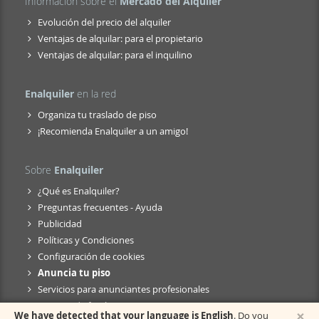
Información sobre el
Mercado del Alquiler
Evolución del precio del alquiler
Ventajas de alquilar: para el propietario
Ventajas de alquilar: para el inquilino
Enalquiler
en la red
Organiza tu traslado de piso
¡Recomienda Enalquiler a un amigo!
Sobre
Enalquiler
¿Qué es Enalquiler?
Preguntas frecuentes - Ayuda
Publicidad
Políticas y Condiciones
Configuración de cookies
Anuncia tu piso
Servicios para anunciantes profesionales
Anuncio de fusión
×
We have detected that your language is English
. Do you