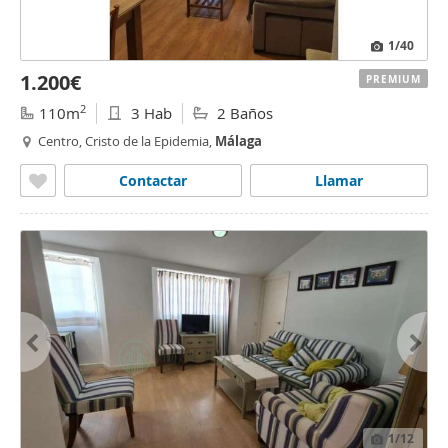
1
/40
1.200€
PREMIUM
2
110m
3 Hab
2 Baños
Centro, Cristo de la Epidemia,
Málaga
Contactar
Llamar
1
/12