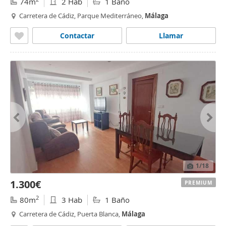
74m
2 Hab
1 Baño
Carretera de Cádiz, Parque Mediterráneo,
Málaga
Contactar
Llamar
1
/18
1.300€
PREMIUM
2
80m
3 Hab
1 Baño
Carretera de Cádiz, Puerta Blanca,
Málaga