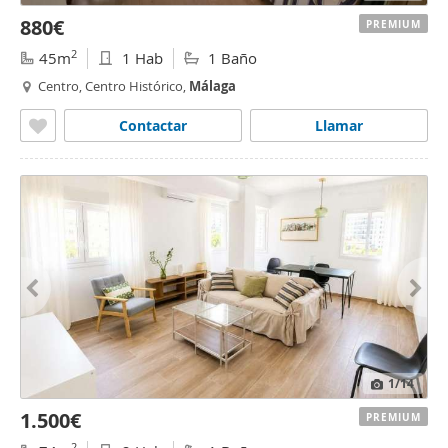
880€
PREMIUM
2
45m
1 Hab
1 Baño
Centro, Centro Histórico,
Málaga
Contactar
Llamar
1
/14
1.500€
PREMIUM
2