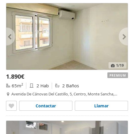
1
/19
1.890€
PREMIUM
2
65m
2 Hab
2 Baños
Avenida De Cánovas Del Castillo, 5, Centro, Monte Sancha,
Málaga
Contactar
Llamar