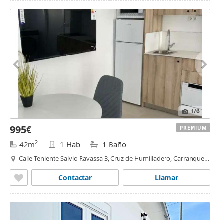
1
/6
995€
PREMIUM
2
42m
1 Hab
1 Baño
Calle Teniente Salvio Ravassa 3, Cruz de Humilladero, Carranque,
Málaga
Contactar
Llamar