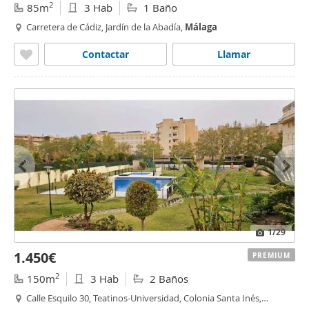
2
85m
3 Hab
1 Baño
Carretera de Cádiz, Jardín de la Abadía,
Málaga
Contactar
Llamar
1
/29
1.450€
PREMIUM
2
150m
3 Hab
2 Baños
Calle Esquilo 30, Teatinos-Universidad, Colonia Santa Inés,