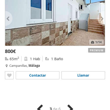
1
/14
800€
PREMIUM
2
65m
1 Hab
1 Baño
Campanillas,
Málaga
Contactar
Llamar
3
de 6