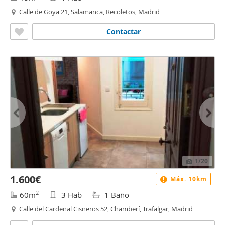
Calle de Goya 21, Salamanca, Recoletos, Madrid
Contactar
1
/20
1.600€
Máx. 10km
2
60m
3 Hab
1 Baño
Calle del Cardenal Cisneros 52, Chamberí, Trafalgar, Madrid