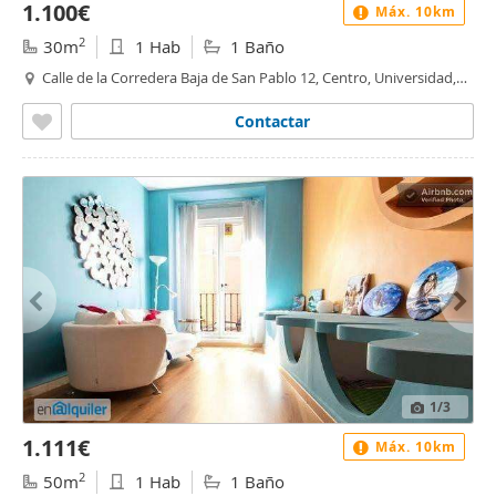
1.100€
Máx. 10km
2
30m
1 Hab
1 Baño
Calle de la Corredera Baja de San Pablo 12, Centro, Universidad,
Madrid
Contactar
1
/3
1.111€
Máx. 10km
2
50m
1 Hab
1 Baño