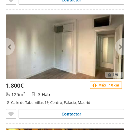
1
/9
1.800€
Máx. 10km
2
125m
3 Hab
Calle de Tabernillas 19, Centro, Palacio, Madrid
Contactar