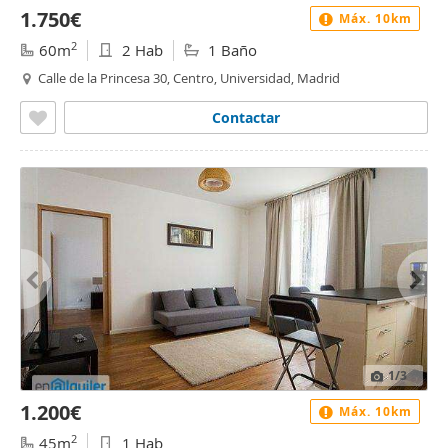
1.750€
Máx. 10km
2
60m
2 Hab
1 Baño
Calle de la Princesa 30, Centro, Universidad, Madrid
Contactar
1
/3
1.200€
Máx. 10km
2
45m
1 Hab