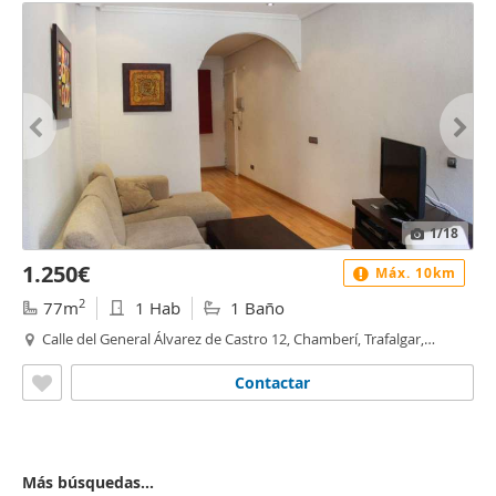
1
/18
1.250€
Máx. 10km
2
77m
1 Hab
1 Baño
Calle del General Álvarez de Castro 12, Chamberí, Trafalgar,
Madrid
Contactar
Más búsquedas...