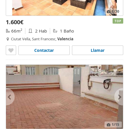
1
/30
1.600€
TOP
2
66m
2 Hab
1 Baño
Ciutat Vella, Sant Francesc,
Valencia
Contactar
Llamar
1
/15