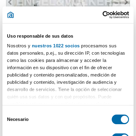
1
/64
Uso responsable de sus datos
3.300€
PREMIUM
Nosotros y
nuestros 1022 socios
procesamos sus
2
190m
3 Hab
2 Baños
datos personales, p.ej., su dirección IP, con tecnologías
Ciutat Vella, Sant Francesc,
Valencia
como las cookies para almacenar y acceder la
información en su dispositivo con el fin de ofrecer
Contactar
Llamar
publicidad y contenido personalizados, medición de
publicidad y contenido, investigación de audiencia y
desarrollo de servicios. Tiene la opción de seleccionar
quién usa sus datos y con qué propósitos. Puede
cambiar o retirar su consentimiento en cualquier
momento desde la Declaración de cookies o clicando en
S
el Menú de consentimiento.
Necesario
e
l
Si lo permite, también quisiéramos:
e