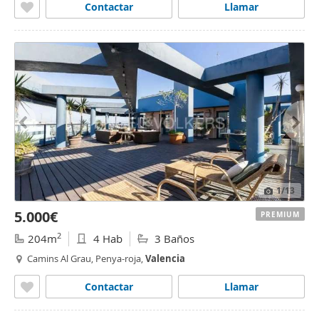
Contactar
Llamar
1
/13
5.000€
PREMIUM
2
204m
4 Hab
3 Baños
Camins Al Grau, Penya-roja,
Valencia
Contactar
Llamar