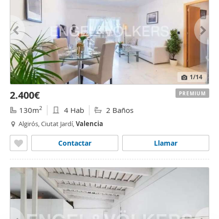
1
/14
2.400€
PREMIUM
2
130m
4 Hab
2 Baños
Algirós, Ciutat Jardí,
Valencia
Contactar
Llamar