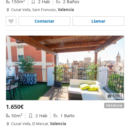
2
150m
2 Hab
2 Baños
Ciutat Vella, Sant Francesc,
Valencia
Contactar
Llamar
1
/35
1.650€
PREMIUM
2
50m
2 Hab
1 Baño
Ciutat Vella, El Mercat,
Valencia