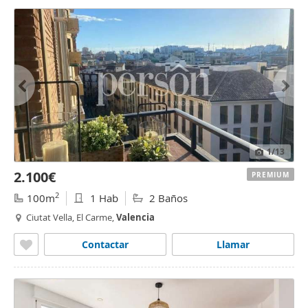
1
/13
2.100€
PREMIUM
2
100m
1 Hab
2 Baños
Ciutat Vella, El Carme,
Valencia
Contactar
Llamar