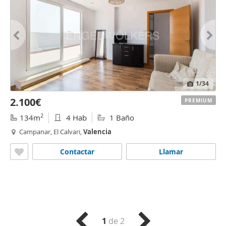
1
/34
2.100€
PREMIUM
2
134m
4 Hab
1 Baño
Campanar, El Calvari,
Valencia
Contactar
Llamar
1
de 2