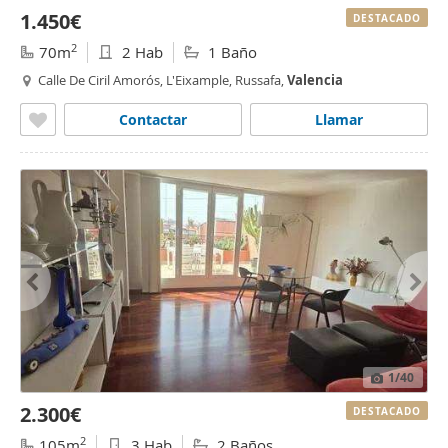
1.450€
DESTACADO
2
70m
2 Hab
1 Baño
Calle De Ciril Amorós, L'Eixample, Russafa,
Valencia
Contactar
Llamar
1
/40
2.300€
DESTACADO
2
105m
3 Hab
2 Baños