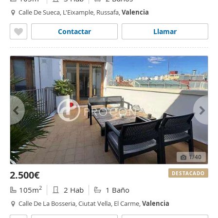
Calle De Sueca, L'Eixample, Russafa,
Valencia
Contactar
Llamar
1
/40
2.500€
DESTACADO
2
105m
2 Hab
1 Baño
Calle De La Bosseria, Ciutat Vella, El Carme,
Valencia