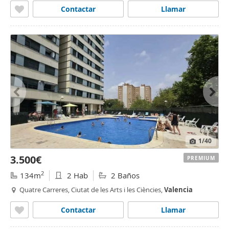
Contactar
Llamar
1
/40
3.500€
PREMIUM
2
134m
2 Hab
2 Baños
Quatre Carreres, Ciutat de les Arts i les Ciències,
Valencia
Contactar
Llamar