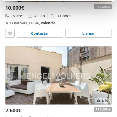
n
partir del uso que haya hecho de sus servicios.
10.000€
PREMIUM
t
o
2
261m
4 Hab
3 Baños
Ciutat Vella, La Seu,
Valencia
Contactar
Llamar
1
/40
2.600€
PREMIUM