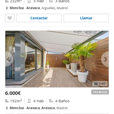
232m
3 Hab
3 Baños
Moncloa
-
Aravaca
, Argüelles, Madrid
Contactar
Llamar
1
/40
6.000€
PREMIUM
2
192m
4 Hab
4 Baños
Moncloa
-
Aravaca
,
Aravaca
, Madrid