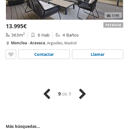
1
/40
13.995€
PREMIUM
2
363m
6 Hab
4 Baños
Moncloa
-
Aravaca
, Argüelles, Madrid
Contactar
Llamar
9
de 9
Más búsquedas...