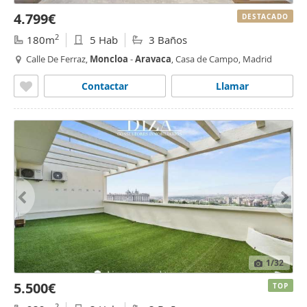
4.799€
DESTACADO
2
180m
5 Hab
3 Baños
Calle De Ferraz,
Moncloa
-
Aravaca
, Casa de Campo, Madrid
Contactar
Llamar
1
/32
5.500€
TOP
2