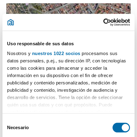
Uso responsable de sus datos
Nosotros y
nuestros 1022 socios
procesamos sus
datos personales, p.ej., su dirección IP, con tecnologías
1
/1
como las cookies para almacenar y acceder la
información en su dispositivo con el fin de ofrecer
10.000€
PREMIUM
publicidad y contenido personalizados, medición de
2
536m
5 Hab
4 Baños
publicidad y contenido, investigación de audiencia y
Neighbourhood: Argüelles,
Moncloa
-
Aravaca
, Argüelles, Madrid
desarrollo de servicios. Tiene la opción de seleccionar
quién usa sus datos y con qué propósitos. Puede
Contactar
Llamar
cambiar o retirar su consentimiento en cualquier
momento desde la Declaración de cookies o clicando en
S
el Menú de consentimiento.
Necesario
e
l