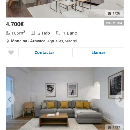
1
/26
4.700€
PREMIUM
2
105m
2 Hab
1 Baño
Moncloa
-
Aravaca
, Argüelles, Madrid
Contactar
Llamar
1
/37