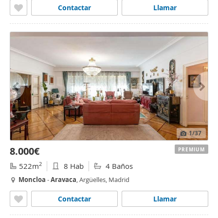
Contactar
Llamar
1
/37
8.000€
PREMIUM
2
522m
8 Hab
4 Baños
Moncloa
-
Aravaca
, Argüelles, Madrid
Contactar
Llamar