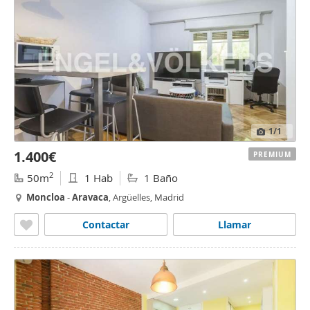
1
/1
1.400€
PREMIUM
2
50m
1 Hab
1 Baño
Moncloa
-
Aravaca
, Argüelles, Madrid
Contactar
Llamar