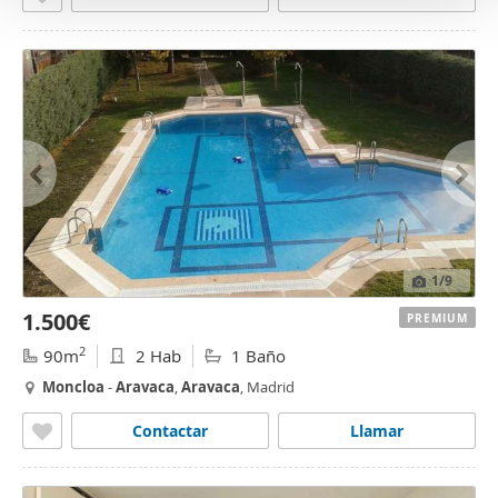
1
/9
1.500€
PREMIUM
2
90m
2 Hab
1 Baño
Moncloa
-
Aravaca
,
Aravaca
, Madrid
Contactar
Llamar