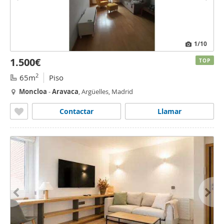
1
/10
1.500€
TOP
2
65m
Piso
Moncloa
-
Aravaca
, Argüelles, Madrid
Contactar
Llamar