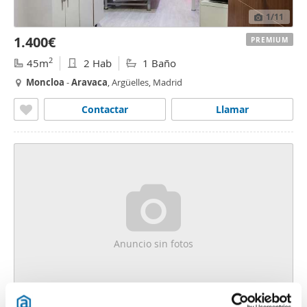
1
/11
1.400€
PREMIUM
2
45m
2 Hab
1 Baño
Moncloa
-
Aravaca
, Argüelles, Madrid
Contactar
Llamar
Anuncio sin fotos