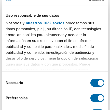
1.400€
PREMIUM
2
50m
2 Hab
1 Baño
Uso responsable de sus datos
Calle de Arriaza,
Moncloa
-
Aravaca
, Argüelles, Madrid
Nosotros y
nuestros 1022 socios
procesamos sus
Contactar
Llamar
datos personales, p.ej., su dirección IP, con tecnologías
como las cookies para almacenar y acceder la
información en su dispositivo con el fin de ofrecer
publicidad y contenido personalizados, medición de
publicidad y contenido, investigación de audiencia y
desarrollo de servicios. Tiene la opción de seleccionar
quién usa sus datos y con qué propósitos. Puede
cambiar o retirar su consentimiento en cualquier
momento desde la Declaración de cookies o clicando en
S
el Menú de consentimiento.
Necesario
e
1
/8
l
Si lo permite, también quisiéramos:
e
1.490€
PREMIUM
Preferencias
Recopilar información sobre su ubicación geográfica
c
2
50m
2 Hab
1 Baño
que puede tener una precisión de varios metros
c