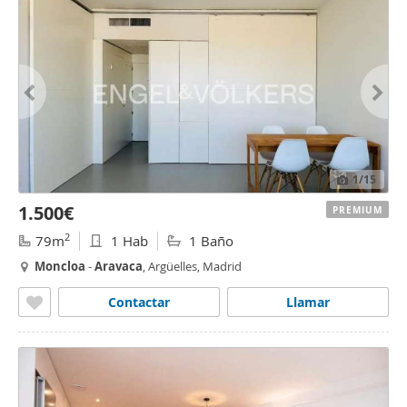
1
/15
1.500€
PREMIUM
2
79m
1 Hab
1 Baño
Moncloa
-
Aravaca
, Argüelles, Madrid
Contactar
Llamar