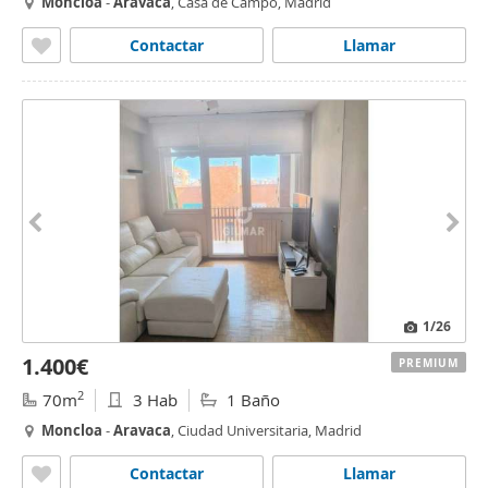
Moncloa
-
Aravaca
, Casa de Campo, Madrid
Contactar
Llamar
1
/26
1.400€
PREMIUM
2
70m
3 Hab
1 Baño
Moncloa
-
Aravaca
, Ciudad Universitaria, Madrid
Contactar
Llamar