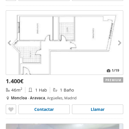
1
/19
1.400€
PREMIUM
2
46m
1 Hab
1 Baño
Moncloa
-
Aravaca
, Argüelles, Madrid
Contactar
Llamar