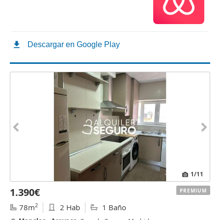
1
/11
1.390€
PREMIUM
2
78m
2 Hab
1 Baño