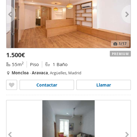
1
/17
1.500€
PREMIUM
2
55m
Piso
1 Baño
Moncloa
-
Aravaca
, Argüelles, Madrid
Contactar
Llamar