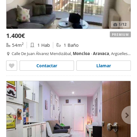
1
/12
1.400€
PREMIUM
2
54m
1 Hab
1 Baño
Calle De Juan Álvarez Mendizábal,
Moncloa
-
Aravaca
, Argüelles,
Madrid
Contactar
Llamar