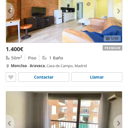
1
/40
1.400€
PREMIUM
2
50m
Piso
1 Baño
Moncloa
-
Aravaca
, Casa de Campo, Madrid
Contactar
Llamar