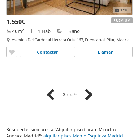
1
/20
1.550€
PREMIUM
2
40m
1 Hab
1 Baño
Avenida Del Cardenal Herrera Oria, 167, Fuencarral, Pilar, Madrid
Contactar
Llamar
2
de 9
Búsquedas similares a "Alquiler piso barato Moncloa
Aravaca Madrid":
alquiler pisos Monte Esquinza Madrid
,