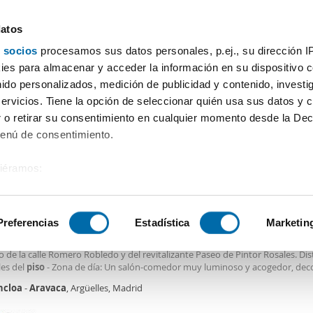
datos
 socios
procesamos sus datos personales, p.ej., su dirección I
Precio
Superficie
Habitaciones
Más filtros - 2
es para almacenar y acceder la información en su dispositivo co
nido personalizados, medición de publicidad y contenido, investi
Alquiler piso barato Moncloa Aravaca Madrid
servicios. Tiene la opción de seleccionar quién usa sus datos y 
 o retirar su consentimiento en cualquier momento desde la Dec
as)
Menú de consentimiento.
siéramos:
0€
 sobre su ubicación geográfica que puede tener una precisión de
2
m
2 Hab
2 Baños
tivo analizándolo activamente para buscar características específ
Preferencias
Estadística
Marketin
er piso ascensor Moncloa - aravaca
 de las zonas más tranquilas, residenciales y demandadas de Argüelles /
Mon
 de la calle Romero Robledo y del revitalizante Paseo de Pintor Rosales. Dis
sobre cómo se procesan sus datos personales y establezca su
les del
piso
- Zona de día: Un salón-comedor muy luminoso y acogedor, dec
 de datos
. Puede cambiar o retirar su consentimiento en cualq
 sofisticado contraste de tonos blancos, negros y toques de amarillo mostaz
cloa
-
Aravaca
, Argüelles, Madrid
es.
con un cómodo sofá, Smart TV, una estilosa silla