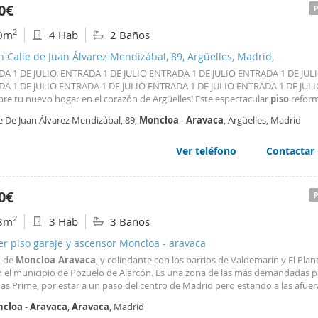
0€
2
0m
4 Hab
2 Baños
n Calle de Juan Álvarez Mendizábal, 89, Argüelles, Madrid,
A 1 DE JULIO. ENTRADA 1 DE JULIO ENTRADA 1 DE JULIO ENTRADA 1 DE JUL
A 1 DE JULIO ENTRADA 1 DE JULIO ENTRADA 1 DE JULIO ENTRADA 1 DE JUL
bre tu nuevo hogar en el corazón de Argüelles! Este espectacular
piso
refor
con cuatro amplias habitaciones, perfectas para disfrutar de la comodidad y
e De Juan Álvarez Mendizábal, 89,
Moncloa
-
Aravaca
, Argüelles, Madrid
o que siempre has deseado. Cada habitación está equipada con camas
Ver teléfono
Contactar
0€
2
8m
3 Hab
3 Baños
er piso garaje y ascensor Moncloa - aravaca
o de
Moncloa
-
Aravaca
, y colindante con los barrios de Valdemarín y El Plant
n el municipio de Pozuelo de Alarcón. Es una zona de las más demandadas p
as Prime, por estar a un paso del centro de Madrid pero estando a las afuer
lo de vida tranquilo y familiar. Destaca también por estar a un paso de El Mo
cloa
-
Aravaca
,
Aravaca
, Madrid
la calidad en la construcción