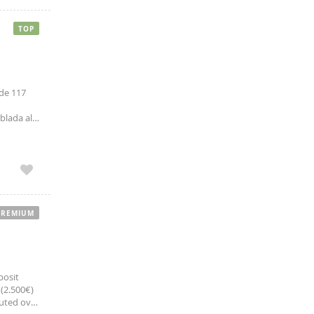
TOP
 de 117
blada al
dual Gas
ación:
PREMIUM
posit
 (2.500€)
buted over