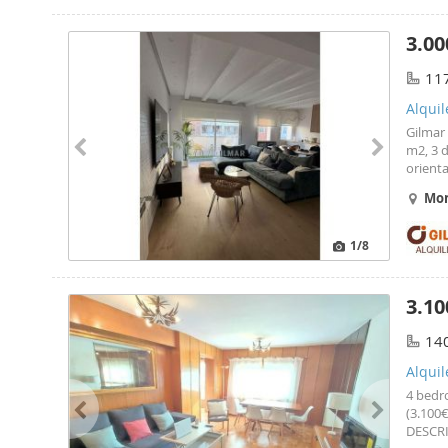
3.00
11
Alquil
Gilmar
m2, 3 d
orient
detall
Mon
Disponi
Natura
muy b
1
/8
3.10
14
Alquil
4 bedr
(3.100€
DESCRI