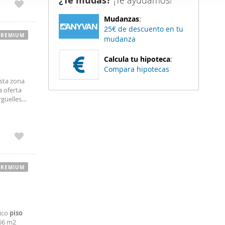
¿Te mudas?
¡Te ayudamos!
er funciones
Mudanzas
:
 haga del
25€ de descuento en tu
den
PREMIUM
mudanza
r del uso
Calcula tu hipoteca
:
Compara hipotecas
Esta zona
a oferta
rgüelles
oferta
PREMIUM
tico
piso
166 m2