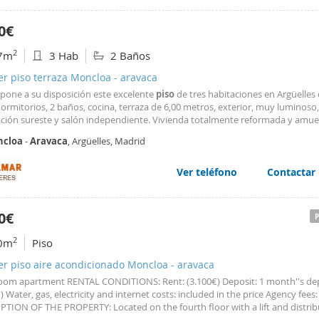
0€
2
7m
3 Hab
2 Baños
er piso terraza Moncloa - aravaca
 pone a su disposición este excelente
piso
de tres habitaciones en Argüelles
ormitorios, 2 baños, cocina, terraza de 6,00 metros, exterior, muy luminoso,
ación sureste y salón independiente. Vivienda totalmente reformada y amue
e. Cocina totalmente equipada con electrodomésticos de última generación.
cloa
-
Aravaca
, Argüelles, Madrid
bilidad inmediata para entrar a vivir. CARACTERÍSTICAS: Calefacción: Indivi
l Aire acondicionado Ascensor Portero automático/fisico Estado de conserv
uena
Ver teléfono
Contactar
0€
2
0m
Piso
er piso aire acondicionado Moncloa - aravaca
oom apartment RENTAL CONDITIONS: Rent: (3.100€) Deposit: 1 month''s de
) Water, gas, electricity and internet costs: included in the price Agency fees:
PTION OF THE PROPERTY: Located on the fourth floor with a lift and distri