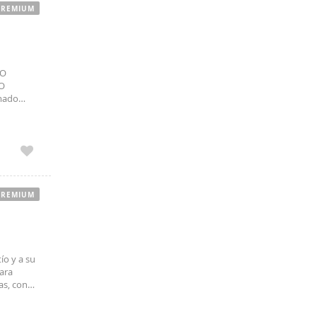
PREMIUM
IO
IO
mado
 el
PREMIUM
ío y a su
ara
as, con
nte de El