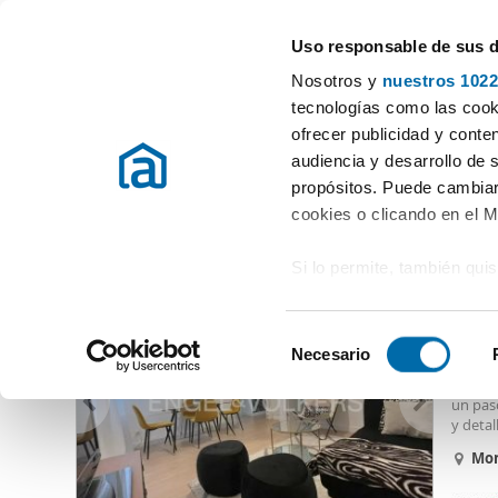
Uso responsable de sus 
Especialistas en pisos en alquiler
Nosotros y
nuestros 1022
Madrid
Elegir distrito
tecnologías como las cooki
ofrecer publicidad y conte
Inicio
Alquiler pisos Madrid provincia
Alquiler pisos Madrid
audiencia y desarrollo de 
propósitos. Puede cambiar
Alquiler piso barato Moncloa Aravaca Madrid
(128 viviend
cookies o clicando en el 
Si lo permite, también qui
2.79
Recopilar información
64
metros
S
Identificar su disposi
Necesario
Alquil
e
digitales)
en una
l
un paso
Obtenga más información 
e
y detal
preferencias en la
sección
con un
c
Mon
en la Declaración de cooki
Cuenta 
c