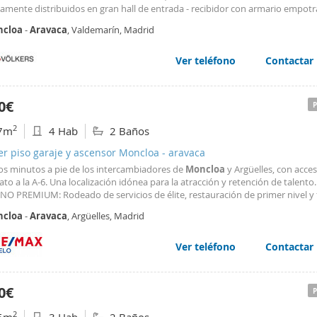
mente distribuidos en gran hall de entrada - recibidor con armario empot
. Cuatro dormitorios, el principal con baño en suite luz natural y gran vestid
cloa
-
Aravaca
, Valdemarín, Madrid
bitaciones comparten un baño
Ver teléfono
Contactar
0€
2
7m
4 Hab
2 Baños
er piso garaje y ascensor Moncloa - aravaca
cos minutos a pie de los intercambiadores de
Moncloa
y Argüelles, con acce
to a la A-6. Una localización idónea para la atracción y retención de talento.
O PREMIUM: Rodeado de servicios de élite, restauración de primer nivel y f
verde de la capital, ideal para un ambiente de trabajo equilibrado y visitas
cloa
-
Aravaca
, Argüelles, Madrid
ativas. Una sede corporativa impecable que aúna representatividad, seguri
 y una ubicación imbatible en el centro de Madrid.
Ver teléfono
Contactar
0€
2