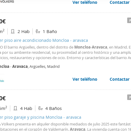
Ver teléfono
Contactar
web se usan para personalizar el contenido y los anuncios, ofrec
ar el tráfico. Además, compartimos información sobre el uso que
tners de redes sociales, publicidad y análisis web, quienes pue
0€
ación que les haya proporcionado o que hayan recopilado a parti
2
m
2 Hab
1 Baño
vicios.
er piso aire acondicionado Moncloa - aravaca
O El barrio Argüelles, dentro del distrito de
Moncloa
-
Aravaca
, en Madrid. 
 por su ambiente residencial, su proximidad al centro histórico y una ampli
icios, restaurantes y opciones de ocio. Entorno y características del barrio A
barrio consolidado que combina edificaciones residenciales con una variada 
cloa
-
Aravaca
, Argüelles, Madrid
al y gastronómica. Sus calles
Ver teléfono
Contactar
0€
2
6m
4 Hab
4 Baños
er piso garaje y piscina Moncloa - aravaca
 Völkers presenta en alquiler disponible mediados de julio 2025 este fantás
abitaciones en el corazón de Valdemarín,
Aravaca
. La vivienda cuenta con 