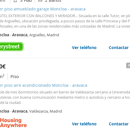
5m
3 Hab
2 Baños
ler piso amueblado garaje Moncloa - aravaca
ITO, EXTERIOR CON BALCONES Y MIRADOR... Situada en la calle Tutor, en p
de Argüelles, ubicación privilegiada, a pocos pasos de la calle Princesa y del 
Rosales, en una de las zonas residenciales más cotizadas de Madrid. La vivi
 con un amplio salón de aproximadamente 35 m² con chimenea, dos balcon
cloa
-
Aravaca
, Argüelles, Madrid
le mirador que aportan luminosidad y carácter a la estancia principal. Dis
ormitorios, uno de ellos doble y dos de tamaño medio, además de dos baño
tos, uno de ellos en suite. La cocina, de generosas dimensiones, incorpora 
Ver teléfono
Contactar
a zona de office, ideal para el día a día. La propiedad se encuentra en una fi
ntativa con portal señorial y ofrece acabados de primeras calidades, lo que 
rte en una opción ideal para quienes buscan una vivienda cómoda y elegant
0€
 consolidado. Su excelente ubicación permite disfrutar de todos los servici
os y restaurantes de la zona, con las estaciones de metro de Argüelles y V
2
m
Piso
uez. A pocos minutos a pie del Templo de Debod, Parque del Oeste y la Plaz
, amplias zonas verdes y uno de los entornos más agradables para vivir en 
er piso aire acondicionado Moncloa - aravaca
id. Disponible a partir del 1 de agosto.. Estar en Madrid, Vivir Madrid...
le de tres dormitorios situado en barrio de Valdezarza cercano a Universid
tense, con buena comunicación mediante metro o autobús y cercano a hos
de la ciudad.
cloa
-
Aravaca
, Valdezarza, Madrid
Ver teléfono
Contactar