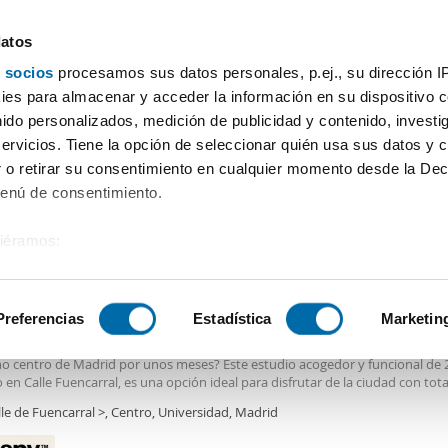
datos
 socios
procesamos sus datos personales, p.ej., su dirección I
Precio
Superficie
Habitaciones
Más filtros - 2
es para almacenar y acceder la información en su dispositivo co
nido personalizados, medición de publicidad y contenido, investi
Alquiler piso barato Malasaña Madrid
servicios. Tiene la opción de seleccionar quién usa sus datos y 
 o retirar su consentimiento en cualquier momento desde la Dec
Menú de consentimiento.
siéramos:
€
 sobre su ubicación geográfica que puede tener una precisión de
2
m
Piso
1 Baño
tivo analizándolo activamente para buscar características específ
Preferencias
Estadística
Marketin
ler piso amueblado ascensor Centro
o luminoso con balcón en
Malasaña
– alquiler temporal ¿Buscas un estud
no centro de Madrid por unos meses? Este estudio acogedor y funcional de 
sobre cómo se procesan sus datos personales y establezca su
 en Calle Fuencarral, es una opción ideal para disfrutar de la ciudad con tota
 de datos
. Puede cambiar o retirar su consentimiento en cualq
ad. Ubicado en la cuarta planta de una finca tranquila, cuenta con balcón y
le de Fuencarral >, Centro, Universidad, Madrid
es.
o interior amplio, lo que permite