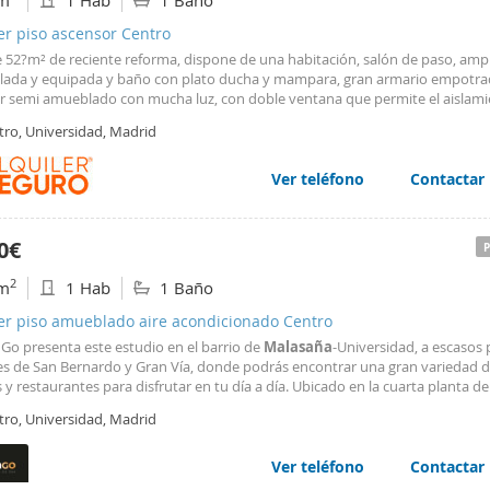
m
1 Hab
1 Baño
er piso ascensor Centro
e 52?m² de reciente reforma, dispone de una habitación, salón de paso, ampl
ada y equipada y baño con plato ducha y mampara, gran armario empotr
or semi amueblado con mucha luz, con doble ventana que permite el aislam
 y acústico, suelos de plaqueta. Enclavado en finca histórica con fachada pr
tro, Universidad, Madrid
 patio de luces muy representativo
Ver teléfono
Contactar
0€
2
m
1 Hab
1 Baño
ler piso amueblado aire acondicionado Centro
Go presenta este estudio en el barrio de
Malasaña
-Universidad, a escasos
les de San Bernardo y Gran Vía, donde podrás encontrar una gran variedad de
 y restaurantes para disfrutar en tu día a día. Ubicado en la cuarta planta d
o clásico de 1900. El edificio no cuenta con ascensor. El estudio, disponible en 
tro, Universidad, Madrid
 con 41 m² y se encuentra
Ver teléfono
Contactar