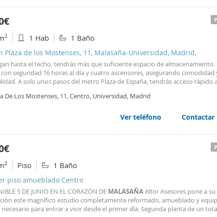
0€
2
m
1 Hab
1 Baño
n Plaza de los Mostenses, 11, Malasaña-Universidad, Madrid,
gan hasta el techo, tendrás más que suficiente espacio de almacenamiento. E
 con seguridad 16 horas al día y cuatro ascensores, asegurando comodidad 
ilidad. A solo unos pasos del metro Plaza de España, tendrás acceso rápido 
as comerciales y de ocio que ofrece la ciudad. Este estudio es perfecto para
za De Los Mostenses, 11, Centro, Universidad, Madrid
es y sin mascotas, con gastos incluidos en el alquiler. No pierdas la oport
n un vecindario selecto y disfrutar de todas las comodidades que este magní
ara ofrecer. ¡Contáctanos y agenda tu visita hoy mismo!
Ver teléfono
Contactar
0€
2
m
Piso
1 Baño
ler piso amueblado Centro
IBLE 5 DE JUNIO EN EL CORAZÓN DE
MALASAÑA
Altor Asesores pone a su
ición este magnífico estudio completamente reformado, amueblado y equi
 necesario para entrar a vivir desde el primer día. Segunda planta de un tota