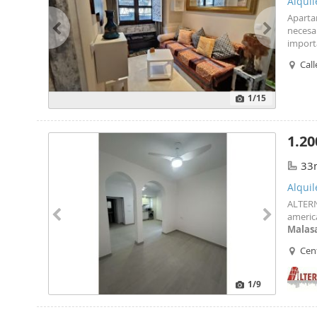
Alqui
Aparta
necesa
importa
único 
Call
secador
velocid
1
/15
1.20
33
Alquil
ALTERN
americ
Malas
alquile
Cen
1
/9