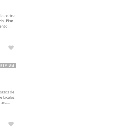
ia cocina
ado.
Piso
iento
otegida,
PREMIUM
 pasos de
 locales,
e una
alquiler,