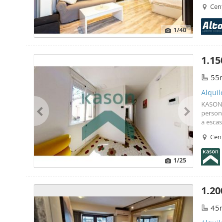
cuatro 
Cen
tipo de
1
/40
1.15
55
Alquil
KASON 
person
a esca
Cen
La vivi
destin
1
/25
1.20
45