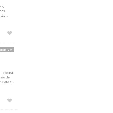
 lo
 mas
 .Lo
ora-
 de alta
PREMIUM
on cocina
rrio de
a Para el