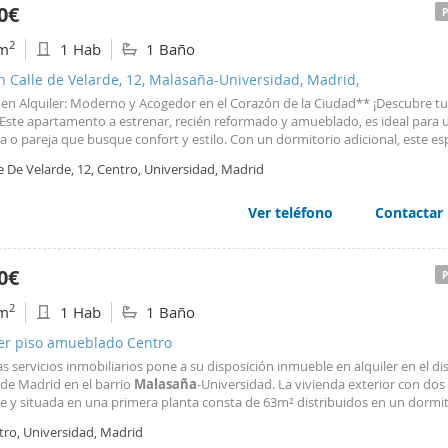
0€
2
m
1 Hab
1 Baño
n Calle de Velarde, 12, Malasaña-Universidad, Madrid,
en Alquiler: Moderno y Acogedor en el Corazón de la Ciudad** ¡Descubre t
 Este apartamento a estrenar, recién reformado y amueblado, es ideal para 
 o pareja que busque confort y estilo. Con un dormitorio adicional, este es
 perfectamente a tus necesidades. Ubicado a escasos metros de la vibrante
e De Velarde, 12, Centro, Universidad, Madrid
arral, disfrutarás de una localización
Ver teléfono
Contactar
0€
2
m
1 Hab
1 Baño
ler piso amueblado Centro
s servicios inmobiliarios pone a su disposición inmueble en alquiler en el dis
 de Madrid en el barrio
Malasaña
-Universidad. La vivienda exterior con dos
lle y situada en una primera planta consta de 63m² distribuidos en un dormit
 cocina totalmente equipada. La vivienda se encuentra amueblada ,A/C en
tro, Universidad, Madrid
rio y salòn , calefacción y agua caliente