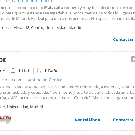
ler piso amueblado Centro
mento exterior en pleno
Malasaña
coqueto y muy bien decorado ,con todo
rio para que tu estancia sea agradable. A pocos metros de todos lo lugares
ntes de Madrid. Es ideal para una o dos personas. EL espacio es para ti solo
que es compartido con otros estudios es la lavandería que dispone de lavad
e de las Minas 18, Centro, Universidad, Madrid
a. En el precio están incluidos todos los servicios: luz ,agua, comunidad, wifi
ad, etc
Contactar
0€
2
m
1 Hab
1 Baño
er piso con 1 habitacion Centro
ATIVA INMOBILIARIA Alquila vivienda recién reformada, a estrenar, salón c
ana amueblada y equipada, 1 dormitorio y cuarto de baño. Ubicada en el ba
aña
, a 400 metros de la parada de metro "Gran Vía". Alquiler de larga estanci
r de la vivienda se realizara un estudio de solvencia y un seguro de impago.
tro, Universidad, Madrid
Ver teléfono
Contactar