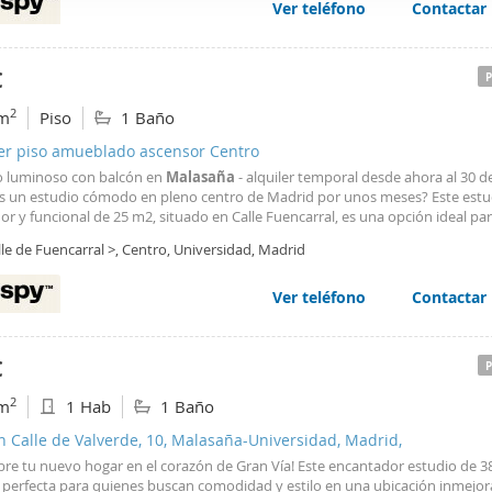
Ver teléfono
Contactar
web se usan para personalizar el contenido y los anuncios, ofrec
ar el tráfico. Además, compartimos información sobre el uso que
tners de redes sociales, publicidad y análisis web, quienes pue
€
ación que les haya proporcionado o que hayan recopilado a parti
2
m
Piso
1 Baño
vicios.
ler piso amueblado ascensor Centro
o luminoso con balcón en
Malasaña
- alquiler temporal desde ahora al 30 d
s un estudio cómodo en pleno centro de Madrid por unos meses? Este estu
r y funcional de 25 m2, situado en Calle Fuencarral, es una opción ideal pa
ar de la ciudad con total comodidad. Ubicado en la cuarta planta de una fin
le de Fuencarral >, Centro, Universidad, Madrid
la, cuenta con balcón y vistas a un patio interior
Ver teléfono
Contactar
€
2
m
1 Hab
1 Baño
n Calle de Valverde, 10, Malasaña-Universidad, Madrid,
bre tu nuevo hogar en el corazón de Gran Vía! Este encantador estudio de 38
 perfecta para quienes buscan comodidad y estilo en una ubicación inmejor