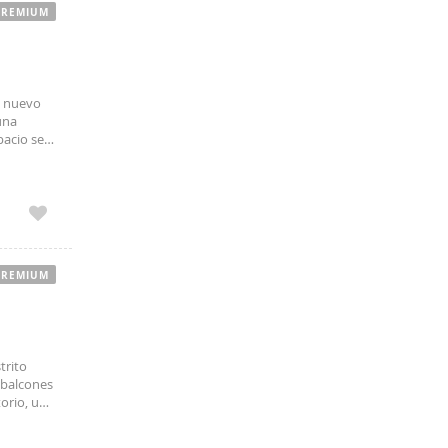
PREMIUM
u nuevo
una
pacio se
PREMIUM
trito
 balcones
orio, un