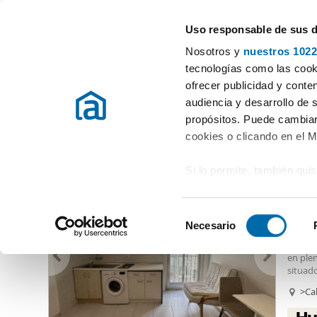
Uso responsable de sus 
Especialistas en pisos en alquiler
Nosotros y
nuestros 1022
Madrid
Elegir distrito
tecnologías como las cooki
ofrecer publicidad y conte
Inicio
Alquiler pisos Madrid provincia
Alquiler pisos Madrid
audiencia y desarrollo de 
propósitos. Puede cambiar
Alquiler piso barato Malasaña Madrid
(133 viviendas)
cookies o clicando en el 
Si lo permite, también qui
825
Recopilar información
28
metros
S
Identificar su disposi
Necesario
Alqui
e
digitales)
Estudi
l
en ple
Obtenga más información 
e
situado
preferencias en la
sección
comodid
c
>Cal
en la Declaración de cooki
un pati
c