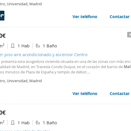
alturas en una de las mejores calles del barrio de
Malasaña
, Espíritu Santo
tro, Universidad, Madrid
 comercio, oferta de ocio y restauración en la misma
Ver teléfono
Contactar
0€
2
m
1 Hab
1 Baño
er piso aire acondicionado y ascensor Centro
presenta esta acogedora vivienda situada en una de las zonas con más enc
alidad de Madrid, en Travesía Conde Duque, en el corazón del barrio de
Mal
sos minutos de Plaza de España y templo de debot.
tro, Universidad, Madrid
enda se distribuye en un amplio hall de entrada, un espacio versátil que pu
arse perfectamente a zona de teletrabajo o despacho, salón
Ver teléfono
Contactar
0€
2
m
1 Hab
1 Baño