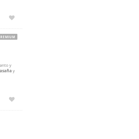
, con todo
PREMIUM
anto y
asaña
y
ede