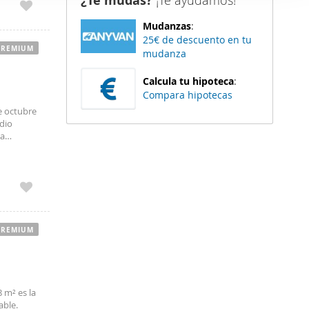
¿Te mudas?
¡Te ayudamos!
er funciones
Mudanzas
:
 haga del
25€ de descuento en tu
den
PREMIUM
mudanza
r del uso
Calcula tu hipoteca
:
Compara hipotecas
e octubre
dio
ra
ca
PREMIUM
 m² es la
able.