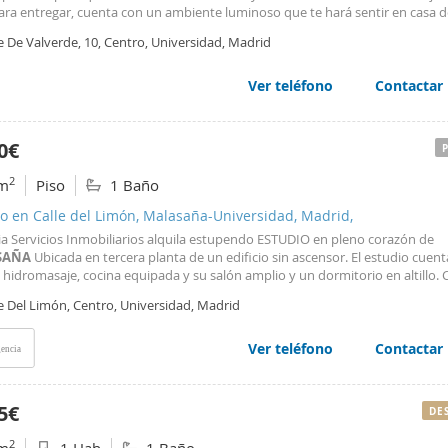
para entregar, cuenta con un ambiente luminoso que te hará sentir en casa d
 momento. Equipado con aire acondicionado y calefacción, disfrutarás de un
e De Valverde, 10, Centro, Universidad, Madrid
ble durante todo el año. El estudio incluye un baño totalmente equipado y 
ados, ofreciendo espacio de almacenamiento suficiente. Imagina relajarte e
 de un día explorando las vibrantes calles de Madrid, o disfrutar de tus p
Ver teléfono
Contactar
os en la televisión. La cercanía a Gran Vía, Fuencarral, Hortaleza y Chueca te
ar de la mejor oferta cultural y de ocio de la ciudad. Además, tendrás acceso
eas de metro y autobús, facilitando tus desplazamientos. Supermercados y s
0€
ales se encuentran a pocos pasos, garantizando una estancia cómoda y práct
a que se requiere un mes de fianza. ¡No dejes pasar esta oportunidad y ven 
2
m
Piso
1 Baño
ro hogar!
o en Calle del Limón, Malasaña-Universidad, Madrid,
a Servicios Inmobiliarios alquila estupendo ESTUDIO en pleno corazón de
SAÑA
Ubicada en tercera planta de un edificio sin ascensor. El estudio cuen
hidromasaje, cocina equipada y su salón amplio y un dormitorio en altillo.
efacción eléctrica. Una opción ideal para estudiante que desean un hogar cé
e Del Limón, Centro, Universidad, Madrid
en para quien siempre ha soñado de vivir
Ver teléfono
Contactar
encia
5€
DE
2