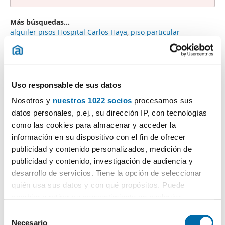
Más búsquedas...
alquiler pisos Hospital Carlos Haya
,
piso particular
Mármoles
,
pisos alquiler La Florida Málaga
,
alquiler piso
barato Centro Histórico Málaga
,
casas alquiler centro
Málaga
,
piso alquiler barato Portada Alta
,
alquiler piso sin
muebles Huelin
,
alquiler pisos Catedral Málaga
,
piso
alquiler 2 habitaciones Cruz de Humilladero
,
Uso responsable de sus datos
Nosotros y
nuestros 1022 socios
procesamos sus
Búsquedas similares a "Alquiler estudios Parque
Tecnológico Málaga":
alquiler pisos San Carlos
,
alquiler
datos personales, p.ej., su dirección IP, con tecnologías
pisos Cobertizo Del Conde Málaga
,
alquiler pisos Puerta
como las cookies para almacenar y acceder la
Malaga
,
alquiler casas Parque Tecnológico
,
alquiler casa
información en su dispositivo con el fin de ofrecer
vistas mar Málaga
,
alquiler piso estudiantes El Cónsul
,
publicidad y contenido personalizados, medición de
alquiler pisos 500 euros Málaga - Centro
,
alquiler piso 1
publicidad y contenido, investigación de audiencia y
habitacion Málaga - Centro
,
alquiler pisos La Goleta
,
alquiler
pisos Rafaela Málaga
.
desarrollo de servicios. Tiene la opción de seleccionar
quién usa sus datos y con qué propósitos. Puede
cambiar o retirar su consentimiento en cualquier
momento desde la Declaración de cookies o clicando en
S
el Menú de consentimiento.
Necesario
e