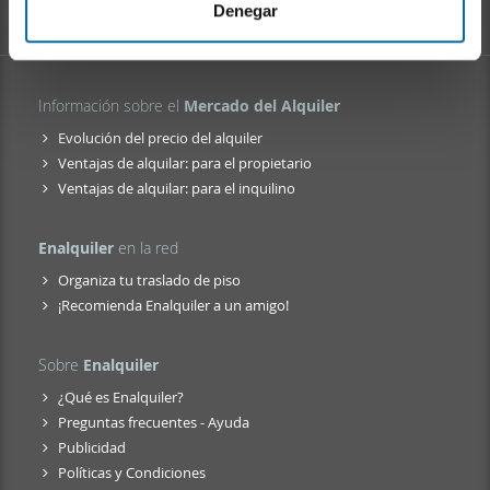
i
web, quienes pueden combinarla con otra información
Denegar
e
que les haya proporcionado o que hayan recopilado a
n
partir del uso que haya hecho de sus servicios.
t
Información sobre el
Mercado del Alquiler
o
Evolución del precio del alquiler
Ventajas de alquilar: para el propietario
Ventajas de alquilar: para el inquilino
Enalquiler
en la red
Organiza tu traslado de piso
¡Recomienda Enalquiler a un amigo!
Sobre
Enalquiler
¿Qué es Enalquiler?
Preguntas frecuentes - Ayuda
Publicidad
Políticas y Condiciones