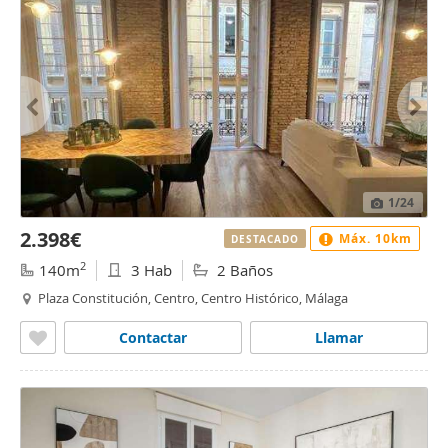
1
/24
2.398€
Máx. 10km
DESTACADO
2
140m
3 Hab
2 Baños
Plaza Constitución, Centro, Centro Histórico, Málaga
Contactar
Llamar