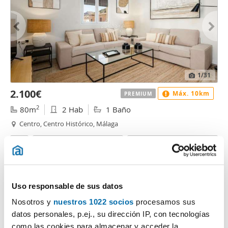
1
/31
2.100€
Máx. 10km
PREMIUM
2
80m
2 Hab
1 Baño
Centro, Centro Histórico, Málaga
Contactar
Llamar
Uso responsable de sus datos
Nosotros y
nuestros 1022 socios
procesamos sus
datos personales, p.ej., su dirección IP, con tecnologías
como las cookies para almacenar y acceder la