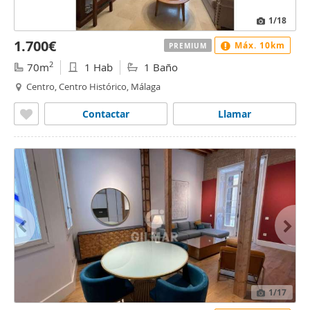
1
/18
1.700€
Máx. 10km
PREMIUM
2
70m
1 Hab
1 Baño
Centro, Centro Histórico, Málaga
Contactar
Llamar
1
/17