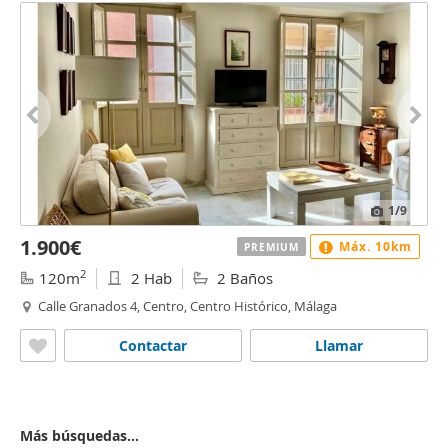
1
/9
1.900€
Máx. 10km
PREMIUM
2
120m
2 Hab
2 Baños
Calle Granados 4, Centro, Centro Histórico, Málaga
Contactar
Llamar
Más búsquedas...