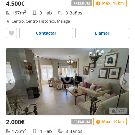
4.500€
Máx. 10km
PREMIUM
2
167m
3 Hab
3 Baños
Centro, Centro Histórico, Málaga
Contactar
Llamar
1
/27
2.000€
Máx. 10km
PREMIUM
2
172m
4 Hab
3 Baños