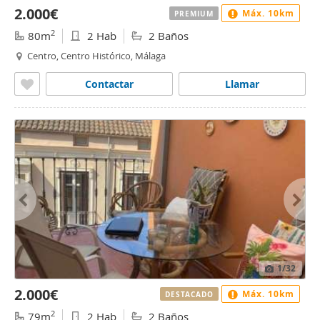
2.000€
Máx. 10km
PREMIUM
2
80m
2 Hab
2 Baños
Centro, Centro Histórico, Málaga
Contactar
Llamar
1
/32
2.000€
Máx. 10km
DESTACADO
2
79m
2 Hab
2 Baños