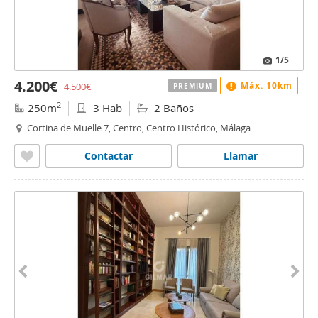
1
/5
4.200€
Máx. 10km
4.500€
PREMIUM
2
250m
3 Hab
2 Baños
Cortina de Muelle 7, Centro, Centro Histórico, Málaga
Contactar
Llamar