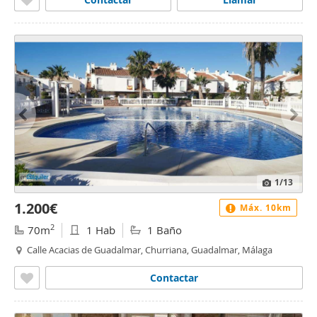
1
/13
1.200€
Máx. 10km
2
70m
1 Hab
1 Baño
Calle Acacias de Guadalmar, Churriana, Guadalmar, Málaga
Contactar