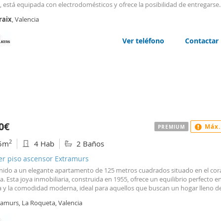
, está equipada con electrodomésticos y ofrece la posibilidad de entregarse
ada o sin amueblar, adaptándose a las necesidades del inquilino. Una excel
raix
, Valencia
idad para disfrutar de una vivienda versátil
Ver teléfono
Contactar
0€
Máx.
PREMIUM
2
5m
4 Hab
2 Baños
er piso ascensor Extramurs
nido a un elegante apartamento de 125 metros cuadrados situado en el co
a. Esta joya inmobiliaria, construida en 1955, ofrece un equilibrio perfecto en
ia y la comodidad moderna, ideal para aquellos que buscan un hogar lleno de
o en un entorno urbano vibrante. Al entrar, te recibirán espacios generosos 
ramurs, La Roqueta, Valencia
an un ambiente acogedor y sofisticado. Con cuatro amplias habitaciones y d
incón del apartamento ha sido diseñado para maximizar el confort y la funci