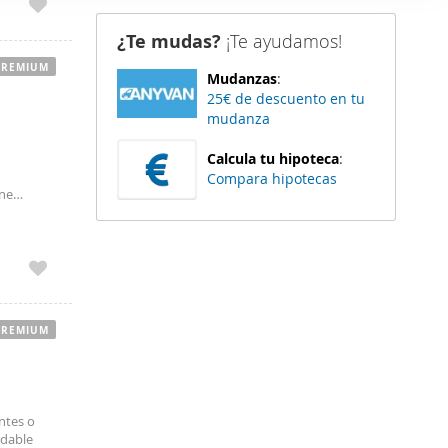
er funciones
¿Te mudas?
¡Te ayudamos!
 haga del
den
PREMIUM
Mudanzas
:
r del uso
25€ de descuento en tu
mudanza
Calcula tu hipoteca
:
Compara hipotecas
ene
nsultar.
PREMIUM
antes o
adable