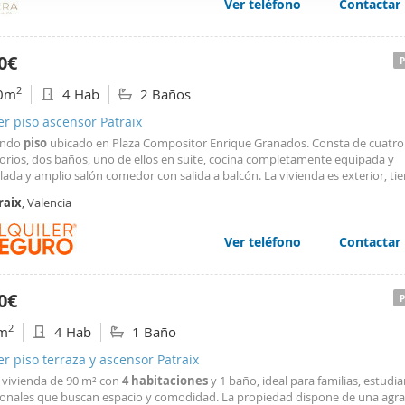
Ver teléfono
Contactar
web se usan para personalizar el contenido y los anuncios, ofrec
ar el tráfico. Además, compartimos información sobre el uso que
tners de redes sociales, publicidad y análisis web, quienes pue
0€
ación que les haya proporcionado o que hayan recopilado a parti
2
0m
4 Hab
2 Baños
vicios.
er piso ascensor Patraix
endo
piso
ubicado en Plaza Compositor Enrique Granados. Consta de cuatro
orios, dos baños, uno de ellos en suite, cocina completamente equipada y
da y amplio salón comedor con salida a balcón. La vivienda es exterior, ti
os empotrados, aire acondicionado y se entrega sin amueblar. Mascotas a co
raix
, Valencia
Ver teléfono
Contactar
0€
2
m
4 Hab
1 Baño
er piso terraza y ascensor Patraix
 vivienda de 90 m² con
4
habitaciones
y 1 baño, ideal para familias, estudi
ionales que buscan espacio y comodidad. La propiedad dispone de una agr