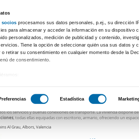
datos
 socios
procesamos sus datos personales, p.ej., su dirección I
Precio
Superficie
4 o más habitaciones
Más fil
es para almacenar y acceder la información en su dispositivo co
nido personalizados, medición de publicidad y contenido, investi
Alquiler piso 4 habitaciones Patraix Valencia
servicios. Tiene la opción de seleccionar quién usa sus datos y 
 o retirar su consentimiento en cualquier momento desde la Dec
Ordenación Enalqu
Menú de consentimiento.
siéramos:
0€
DE
 sobre su ubicación geográfica que puede tener una precisión de
2
0m
4 Hab
1 Baño
tivo analizándolo activamente para buscar características específ
Preferencias
Estadística
Marketin
n Albors, València,
uila magnífico
piso
de temporada, para estudiantes ubicado en una excelent
dos los servicios y buenas conexiones de transporte. La vivienda dispone d
sobre cómo se procesan sus datos personales y establezca su
aciones
, todas ellas equipadas con escritorio, armario, ofreciendo un espa
 de datos
. Puede cambiar o retirar su consentimiento en cualq
tudiar o teletrabajar. Una de las
habitaciones
cuenta con acceso directo al 
ns Al Grau, Albors, Valencia
enta con 1 baño completo, una cocina
es.