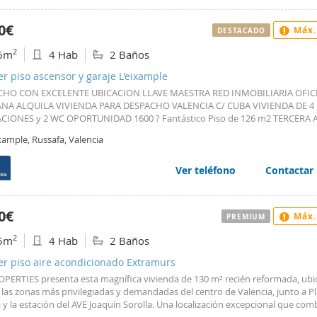
cuadrados, ofrece un amplio espacio para la vida cotidiana. Se destaca la p
as impresionantes desde el piso, lo que añade un atractivo adicional a la pr
0€
Máx.
DESTACADO
S_28 - PIS_28 - K&N Elite Real Estate Agency - Sucursal Valencia
2
6m
4 Hab
2 Baños
er piso ascensor y garaje L'eixample
CHO CON EXCELENTE UBICACION LLAVE MAESTRA RED INMOBILIARIA OFIC
ANA ALQUILA VIVIENDA PARA DESPACHO VALENCIA C/ CUBA VIVIENDA DE 4
CIONES y 2 WC OPORTUNIDAD 1600 ? Fantástico Piso de 126 m2 TERCERA
CENSOR Vivienda Exterior muy luminosa y buenas calidades Garaje Incluid
xample, Russafa, Valencia
. . Vivienda de 4 habitaciones exteriores. Armarios Amplio Salón Comedor. 
so. Balcón y Terraza Cocina con Galería Dos Cuartos de Baño con Platos de 
 Cerca de todo tipo de Servicios, Colegios. Comercios, etc? Excelente ubic
Ver teléfono
Contactar
ranquila, con cómodos accesos de entrada y salida de la población. Excelent
nidad para un Despacho, Oficinas, Call Working, Clínica, etc, etc OPORTUNI
M2 CONSTRUIDOS GARANTIAS DEMOSTRABLES
0€
Máx.
PREMIUM
2
5m
4 Hab
2 Baños
er piso aire acondicionado Extramurs
PERTIES presenta esta magnífica vivienda de 130 m² recién reformada, ubi
las zonas más privilegiadas y demandadas del centro de Valencia, junto a P
y la estación del AVE Joaquín Sorolla. Una localización excepcional que com