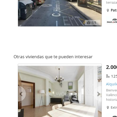
terraza
amuebl
Pat
oportun
1
/1
Otras viviendas que te pueden interesar
2.00
12
Alquil
Bienve
Valènci
histor
y estil
Ext
destil
cada r