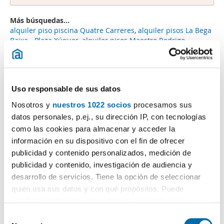
Más búsquedas...
alquiler piso piscina Quatre Carreres
,
alquiler pisos La Bega
Baixa - Plaza Xúquer
,
alquiler pisos Maestro Rodrigo
Valencia Valencia
,
pisos alquiler Doctor Romagosa Valencia
,
alquiler piso 4 habitaciones Patraix
,
pisos alquiler Av Blasco
Ibanez Valencia
,
pisos Plaza Xuquer, La Vega Baixa, Algirós,
Valencia Valencia
,
piso alquiler amueblado La Torre
,
pisos
Uso responsable de sus datos
alquiler Pérez Galdos
,
Nosotros y
nuestros 1022 socios
procesamos sus
Búsquedas similares a "Alquiler loft diseño Valencia":
datos personales, p.ej., su dirección IP, con tecnologías
alquiler pisos Guillem De Castro Valencia
,
alquiler pisos
como las cookies para almacenar y acceder la
Plaza Del Carmen Valencia
,
alquiler pisos Dos De Abril
Valencia
,
alquiler pisos Pintor López Valencia
,
alquiler pisos
información en su dispositivo con el fin de ofrecer
Tendetes-nuevo Centro Valencia
,
alquiler pisos Agustin Lara
publicidad y contenido personalizados, medición de
Valencia
,
alquiler piso particular Poblats Maritims
,
alquiler
publicidad y contenido, investigación de audiencia y
piso barato Russafa
,
alquiler piso terraza Russafa
,
alquiler
desarrollo de servicios. Tiene la opción de seleccionar
bajo Benimaclet
.
quién usa sus datos y con qué propósitos. Puede
cambiar o retirar su consentimiento en cualquier
momento desde la Declaración de cookies o clicando en
S