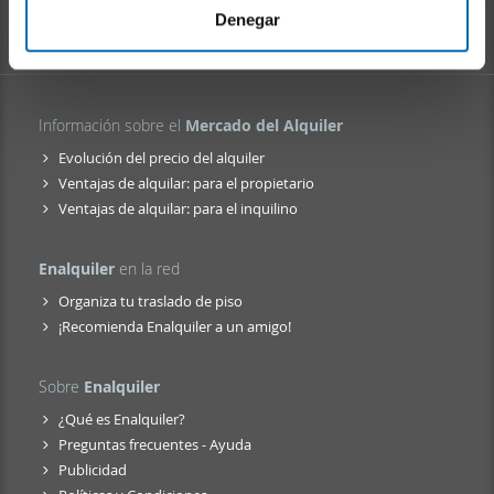
i
web, quienes pueden combinarla con otra información
Denegar
e
que les haya proporcionado o que hayan recopilado a
n
partir del uso que haya hecho de sus servicios.
t
o
Información sobre el
Mercado del Alquiler
Evolución del precio del alquiler
Ventajas de alquilar: para el propietario
Ventajas de alquilar: para el inquilino
Enalquiler
en la red
Organiza tu traslado de piso
¡Recomienda Enalquiler a un amigo!
Sobre
Enalquiler
¿Qué es Enalquiler?
Preguntas frecuentes - Ayuda
Publicidad