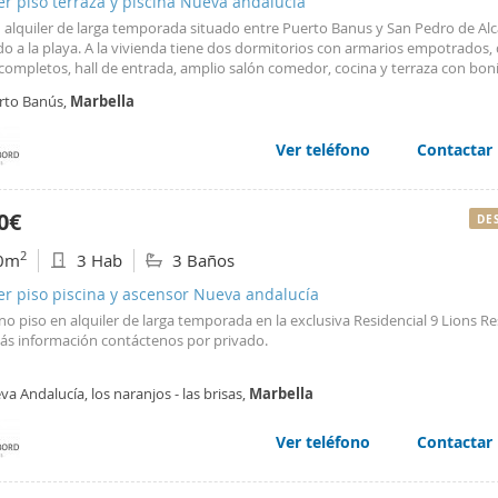
er piso terraza y piscina Nueva andalucía
n alquiler de larga temporada situado entre Puerto Banus y San Pedro de Alc
o a la playa. A la vivienda tiene dos dormitorios con armarios empotrados,
ompletos, hall de entrada, amplio salón comedor, cocina y terraza con boni
onas comunitarias. Se alquila con una plaza de garaje y amueblado. Urbaniz
rto Banús,
Marbella
 con seguridad, piscinas, jardines comunitarios. Para reservas online o par
ación llámenos hoy por teléfono al + 34675980385 o también nos puede con
atsApp o a través del anuncio.
Ver teléfono
Contactar
0€
DE
2
0m
3 Hab
3 Baños
er piso piscina y ascensor Nueva andalucía
 piso en alquiler de larga temporada en la exclusiva Residencial 9 Lions Re
ás información contáctenos por privado.
a Andalucía, los naranjos - las brisas,
Marbella
Ver teléfono
Contactar