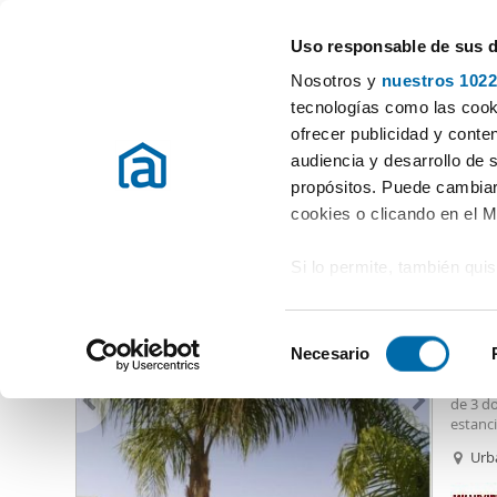
Uso responsable de sus 
Especialistas en pisos en alquiler
Nosotros y
nuestros 1022
Marbella
Elegir distrito
tecnologías como las cooki
ofrecer publicidad y conte
Inicio
Alquiler pisos Málaga
Alquiler pisos Marbella
Alquile
audiencia y desarrollo de 
propósitos. Puede cambiar
Alquiler apartamentos Marbella
(480 viviendas)
cookies o clicando en el 
Si lo permite, también qui
1.90
Recopilar información
14
metros
S
Identificar su disposi
Necesario
Alquil
e
digitales)
Excele
l
de 3 do
Obtenga más información 
e
estanci
preferencias en la
sección
montaña
c
Urb
en la Declaración de cooki
subterr
c
febrer