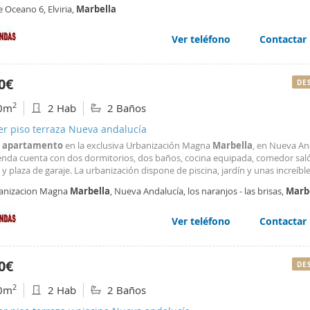
e Oceano 6, Elviria,
Marbella
Ver teléfono
Contactar
0€
DE
2
0m
2 Hab
2 Baños
er piso terraza Nueva andalucía
o
apartamento
en la exclusiva Urbanización Magna
Marbella
, en Nueva An
ienda cuenta con dos dormitorios, dos baños, cocina equipada, comedor sal
 y plaza de garaje. La urbanización dispone de piscina, jardín y unas increíble
aña de La Concha. , a tan solo 500 metros del prestigioso club de golf Los N
anizacion Magna
Marbella
, Nueva Andalucía, los naranjos - las brisas,
Marb
lquilar este inmueble, se requiere documentación laboral que demuestre ing
.
Ver teléfono
Contactar
0€
DE
2
0m
2 Hab
2 Baños