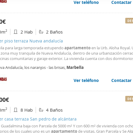
el año por adelantado , 2 meses de fianza más mes de agencia.
Ver teléfono
Contactar
web se usan para personalizar el contenido y los anuncios, ofrec
ar el tráfico. Además, compartimos información sobre el uso que
tners de redes sociales, publicidad y análisis web, quienes pue
0€
DE
ación que les haya proporcionado o que hayan recopilado a parti
2
0m
2 Hab
2 Baños
vicios.
er piso terraza Nueva andalucía
uila para larga temporada estupendo
apartamento
en la Urb. Aloha Royal.
 zona muy tranquila de Nueva Andalucía, dentro de una urbanización cerra
cinas comunitarias y garaje exterior. La vivienda cuenta con dos dormitorio
 una gran terraza, ideal para disfrutar del entorno y el clima. Condiciones p
a Andalucía, los naranjos - las brisas,
Marbella
r: dos meses de fianza, mes en curso y un mes de honorarios de agencia.
Ver teléfono
Contactar
00€
DE
2
0m
8 Hab
4 Baños
er casa terraza San pedro de alcántara
en Guadalmina baja con Parcela de 5000 m² Y con 600 m² de vivienda con och
orios de los cuales uno es un
apartamento
de visitas. Gran Parcela y Se Alq