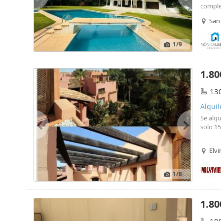
comple
San
1
/9
1.80
13
Alquil
Se alqu
solo 15
Elvi
1
/8
1.80