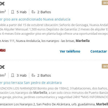
0€
DE
2
0m
5 Hab
2 Baños
er piso aire acondicionado Nueva andalucía
ible a partir del 15 de octubre! Ubicación: Señorío de Gonzaga, Nueva Andal
de Alquiler Mensual: 1,500 euros Depósito de Garantía: 2 meses de alquiler E
: 6 meses Este acogedor piso en planta baja ofrece una oportunidad excepc
vir en una urbanización tranquila en Nueva Andalucía. Con 2 habitaciones y
e Aries 111, Nueva Andalucía, los naranjos - las brisas,
Marbella
lugar perfecto para una pareja o una pequeña familia que busca comodidad y
lidad. Características principales: Amplio terreno con jardín para disfrutar al a
 comunitaria para refrescarte en los días soleados. Garaje privado para tu
Ver teléfono
Contactar
iencia y seguridad. Espacio de almacenamiento adicional. La urbanización S
a es conocida por su ambiente apacible y su entorno natural. Estás a solo 
pos de golf de renombre, centros comerciales, restaurantes y otras comodid
0€
DE
er mensual es de 1,500 euros, con un adelanto de 6 meses y 2 meses de depo
r. Si estás buscando un lugar tranquilo con espacio al aire libre y comodidad
2
0m
3 Hab
2 Baños
s, este piso es la elección perfecta. ¡No dudes en ponerte en contacto con 
s detalles o para programar una visita!
er piso terraza San pedro de alcántara
ZACION LOS NARANJOS!! Bonito piso de 150m2, 3 habitaciones, dos baños, t
zación Los Naranjos de
Marbella
, a tan solo cinco minutos de Puerto Banús
de garaje, piscina, jardines comunitarios y seguridad 24h!! *MAS INFORMAC
DO* *ABSTENERSE INMOBILIARIAS*
anizacion Los Naranjos 2, San Pedro De Alcántara, urb. guadalmina,
Marbel