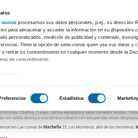
datos
 socios
procesamos sus datos personales, p.ej., su dirección I
Precio
Superficie
Habitaciones
Más filtros - 1
es para almacenar y acceder la información en su dispositivo co
nido personalizados, medición de publicidad y contenido, investi
r apartamentos Marbella
servicios. Tiene la opción de seleccionar quién usa sus datos y 
 o retirar su consentimiento en cualquier momento desde la Dec
Ordenación Enalqu
Menú de consentimiento.
siéramos:
0€
DE
 sobre su ubicación geográfica que puede tener una precisión de
2
5m
3 Hab
3 Baños
tivo analizándolo activamente para buscar características específ
Preferencias
Estadística
Marketin
er piso terraza Las chapas - el rosario
nte
apartamento
en planta baja completamente exterior y muy luminoso ,
rmitorios, 2 baños , 1 aseo , cocina equipada y salón comedor amplio , todas
sobre cómo se procesan sus datos personales y establezca su
as con salida directa a una terraza cubierta con estupendas vistas despejada
 de datos
. Puede cambiar o retirar su consentimiento en cualq
 y de fondo el mar . Tiene un estupendo jardín privado de 80 m , 3 plazas 
anizacion Las Lomas de
Marbella
23, Los Monteros, alto de los monteros,
M
es.
áneo, 2 trasteros y piscina con jardín comunitario . Estaría disponible a parti
o para larga temporada. Serían 1900? mes con solvencia económica demostr