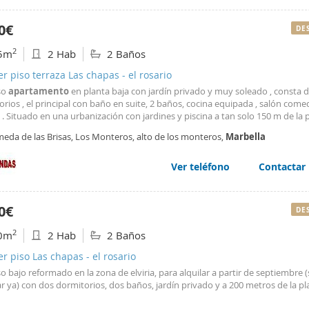
0€
DE
2
5m
2 Hab
2 Baños
er piso terraza Las chapas - el rosario
so
apartamento
en planta baja con jardín privado y muy soleado , consta d
rios , el principal con baño en suite, 2 baños, cocina equipada , salón come
 . Situado en una urbanización con jardines y piscina a tan solo 150 m de la 
rca de
Marbella
, zona muy tranquila, ideal para pasar unas vacaciones. Solo
meda de las Brisas, Los Monteros, alto de los monteros,
Marbella
 mes de julio completo por 7000?.
Ver teléfono
Contactar
0€
DE
2
0m
2 Hab
2 Baños
er piso Las chapas - el rosario
o bajo reformado en la zona de elviria, para alquilar a partir de septiembre 
r ya) con dos dormitorios, dos baños, jardín privado y a 200 metros de la pl