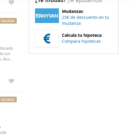
¿Te mudas?
¡Te ayudamos!
er funciones
Mudanzas
:
 haga del
25€ de descuento en tu
den
STACADO
mudanza
r del uso
Calcula tu hipoteca
:
Compara hipotecas
 Ubicado
da con
s, dos
ara
STACADO
o
uila