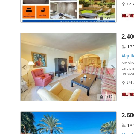
Call
1
/9
2.40
13
Alquil
Ampli
La viv
terraza
la mont
Urb
Para a
7.200 ?
1
/12
2.60
13