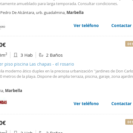
tamente amueblado para larga temporada. Consultar condiciones.
 Pedro De Alcántara, urb. guadalmina,
Marbella
Ver teléfono
Contactar
0€
DE
2
0m
3 Hab
2 Baños
er piso piscina Las chapas - el rosario
ila moderno ático duplex en la preciosa urbanización ''jardines de Don Carlos
0 metros de la playa. Dispone de amplia terraza, piscina, garaje, zona ajardi
ria,
Marbella
Ver teléfono
Contactar
0€
DE
2