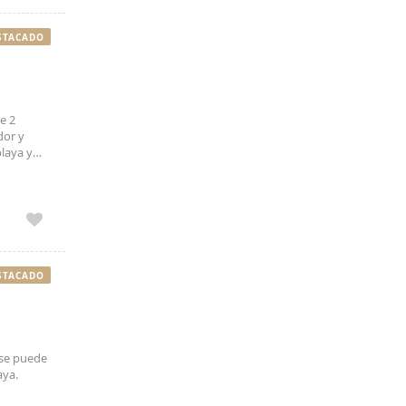
STACADO
e 2
dor y
playa y
 seria
STACADO
(se puede
aya.