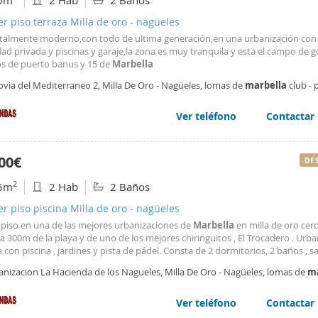
0m
2 Hab
2 Baños
er piso terraza Milla de oro - nagüeles
otalmente moderno,con todo de ultima generación,en una urbanización con
ad privada y piscinas y garaje,la zona es muy tranquila y esta el campo de g
s de puerto banus y 15 de
Marbella
ovia del Mediterraneo 2, Milla De Oro - Nagüeles, lomas de
marbella
club - 
ano,
Marbella
Ver teléfono
Contactar
00€
DE
2
5m
2 Hab
2 Baños
er piso piscina Milla de oro - nagüeles
 piso en una de las mejores urbanizaciones de
Marbella
en milla de oro cer
a 300m de la playa y de uno de los mejores chiringuitos , El Trocadero . Urb
 con piscina , jardines y pista de pádel. Consta de 2 dormitorios, 2 baños , s
, terraza con vistas al jardín y cocina equipada. Ideal para relajarse y disfrut
anizacion La Hacienda de los Nagueles, Milla De Oro - Nagüeles, lomas de
ma
 . Fechas disponibles , última semana de julio 3000? Mes de agosto complet
b - puente romano,
Marbella
Ver teléfono
Contactar