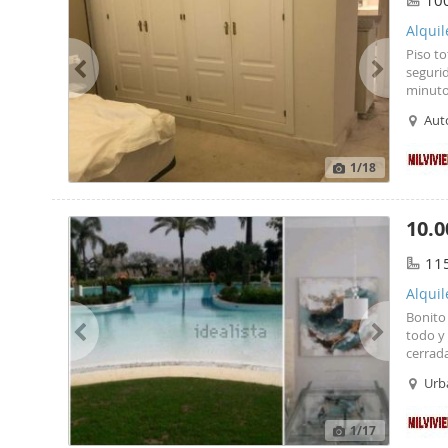
10
Alquil
Piso t
segurid
minuto
Aut
rom
1
/18
10.0
11
Alquil
Bonito
todo y 
cerrada
amplio 
Urb
verano
clu
1
/17