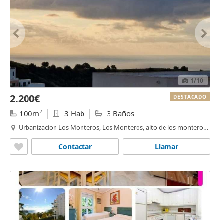
1
/10
2.200€
DESTACADO
2
100m
3 Hab
3 Baños
Urbanizacion Los Monteros, Los Monteros, alto de los monteros,
Marbella
Contactar
Llamar