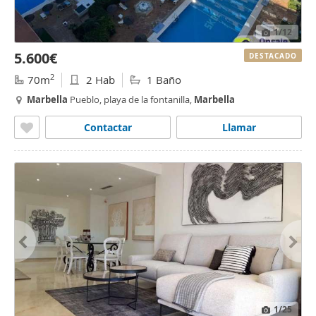
1
/12
5.600€
DESTACADO
2
70m
2 Hab
1 Baño
Marbella
Pueblo, playa de la fontanilla,
Marbella
Contactar
Llamar
1
/25