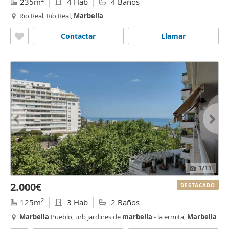
235m
4 Hab
4 Baños
Rio Real, Río Real,
Marbella
Contactar
Llamar
1
/11
2.000€
DESTACADO
2
125m
3 Hab
2 Baños
Marbella
Pueblo, urb jardines de
marbella
- la ermita,
Marbella