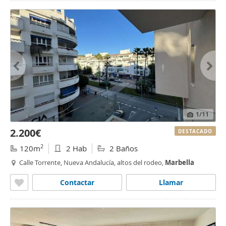
1
/11
2.200€
DESTACADO
2
120m
2 Hab
2 Baños
Calle Torrente, Nueva Andalucía, altos del rodeo,
Marbella
Contactar
Llamar