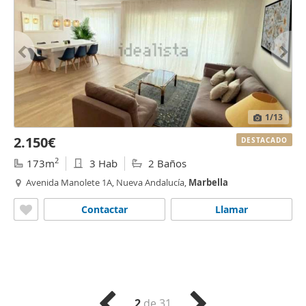
1
/13
2.150€
DESTACADO
2
173m
3 Hab
2 Baños
Avenida Manolete 1A, Nueva Andalucía,
Marbella
Contactar
Llamar
2
de 31