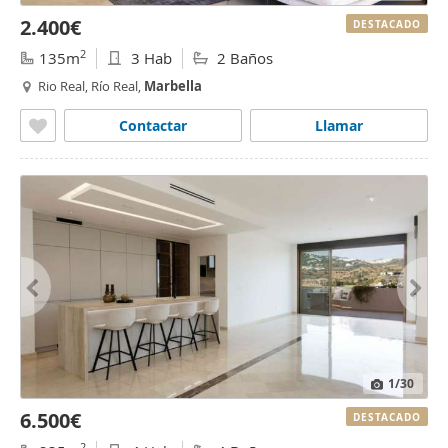
2.400€
DESTACADO
2
135m
3 Hab
2 Baños
Rio Real, Río Real,
Marbella
Contactar
Llamar
1
/30
6.500€
DESTACADO
2