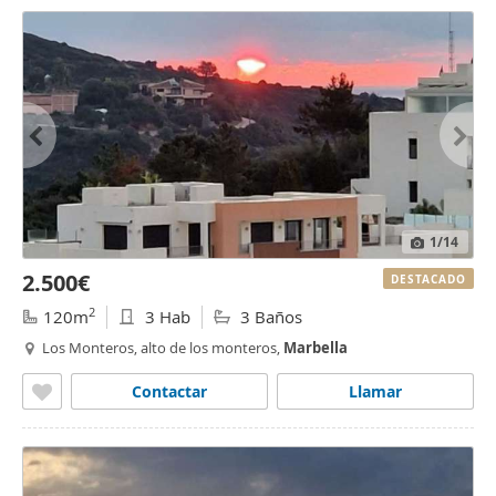
1
/14
2.500€
DESTACADO
2
120m
3 Hab
3 Baños
Los Monteros, alto de los monteros,
Marbella
Contactar
Llamar