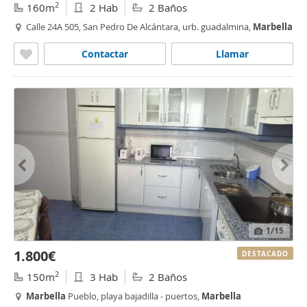
2
160m
2 Hab
2 Baños
Calle 24A 505, San Pedro De Alcántara, urb. guadalmina,
Marbella
Contactar
Llamar
1
/15
1.800€
DESTACADO
2
150m
3 Hab
2 Baños
Marbella
Pueblo, playa bajadilla - puertos,
Marbella