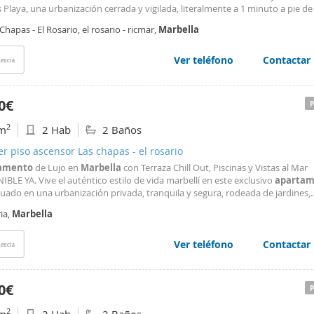
Playa, una urbanización cerrada y vigilada, literalmente a 1 minuto a pie de 
se encuentran los beach-clubs Hipopótamos, Oyana y Nosso, en
Marbella
Chapas - El Rosario, el rosario - ricmar,
Marbella
 El Rosario), a 6 km del centro de
Marbella
Ver teléfono
Contactar
encia
0€
2
m
2 Hab
2 Baños
er piso ascensor Las chapas - el rosario
amento
de Lujo en
Marbella
con Terraza Chill Out, Piscinas y Vistas al Mar
BLE YA. Vive el auténtico estilo de vida marbellí en este exclusivo
apartam
ituado en una urbanización privada, tranquila y segura, rodeada de jardines,
eza y campos de golf de primer nivel. Características principales: • 2 dormito
ria,
Marbella
s y 2 baños completos (incluye toallas y sábanas
Ver teléfono
Contactar
encia
0€
2