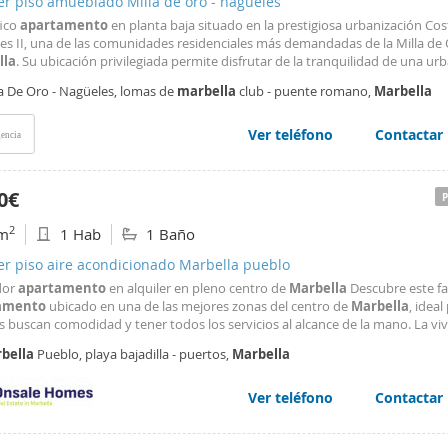
er piso amueblado Milla de oro - nagüeles
ico
apartamento
en planta baja situado en la prestigiosa urbanización Cos
es II, una de las comunidades residenciales más demandadas de la Milla de
lla
. Su ubicación privilegiada permite disfrutar de la tranquilidad de una ur
dada, a tan solo unos minutos a pie de la playa y con
Marbella
centro, Pue
la De Oro - Nagüeles, lomas de
marbella
club - puente romano,
Marbella
 supermercados, restaurantes, colegios
Ver teléfono
Contactar
encia
0€
2
m
1 Hab
1 Baño
er piso aire acondicionado Marbella pueblo
dor
apartamento
en alquiler en pleno centro de
Marbella
Descubre este fa
amento
ubicado en una de las mejores zonas del centro de
Marbella
, ideal
 buscan comodidad y tener todos los servicios al alcance de la mano. La vi
buye en un recibidor de entrada, un amplio y luminoso salón-comedor con a
bella
Pueblo, playa bajadilla - puertos,
Marbella
al centro de
Marbella
, una cocina
Ver teléfono
Contactar