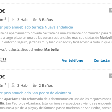
0€
2
0m
3 Hab
3 Baños
ler piso amueblado terraza Nueva andalucía
aza de aparcamiento privada. Se trata de una excelente oportunidad para di
a a largo plazo en una de las zonas residenciales más codiciadas de
Marbel
un entorno seguro, jardines muy bien cuidados y fácil acceso a todo lo que 
 tiene para ofrecer.
va Andalucía, altos del rodeo,
Marbella
Ver teléfono
Contactar
0€
2
2m
3 Hab
2 Baños
ler piso amueblado San pedro de alcántara
rno
apartamento
reformado de 3 dormitorios en una de las mejores zonas
lla
: San Pedro de Alcántara. Esta luminosa y espaciosa vivienda se encuentr
 minutos a pie de la playa y del famoso paseo marítimo de San Pedro, consi