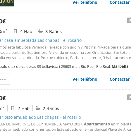
Ver teléfono
Contactar
web se usan para personalizar el contenido y los anuncios, ofrec
ar el tráfico. Además, compartimos información sobre el uso que
tners de redes sociales, publicidad y análisis web, quienes pue
0€
ación que les haya proporcionado o que hayan recopilado a parti
2
3m
4 Hab
3 Baños
vicios.
er casa amueblada Las chapas - el rosario
os esta fabulosa Vivienda Pareada con jardín y Piscina Privada para alquile
ada a partir de Septiembre. Vivienda en esquina con Orientación Sur total 
ia entrada ajardinada, Porche cubierto, Barbacoa exterior, 3 habitaciones 
or, más un estudio,
apartamento
con acceso independiente y bodega o sal
alo diaz de valderas 33 bellavista i 29603 mar, Rio Real, Río Real,
Marbella
 Garaje cubierto incluido. A tres minutos en coche de La Cañada Shopping
 al igual que del famoso Arco de
Marbella
y la playa de Cable.
Ver teléfono
Contactar
encia
0€
2
m
2 Hab
2 Baños
er piso amueblado Las chapas - el rosario
ER DE INVIERNO, DE SEPTIEMBRE A MAYO 2027.
Apartamento
en 1ª plant
nte amueblado con orientación Este situado en el residencial Playa de Alica