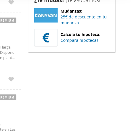
¿Te mudas?
¡Te ayudamos!
er funciones
Mudanzas
:
 haga del
25€ de descuento en tu
den
PREMIUM
mudanza
r del uso
Calcula tu hipoteca
:
Compara hipotecas
r larga
, Dispone
en planta
a de ocio
PREMIUM
a
te en Las