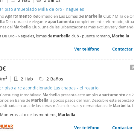
m
2 Hab
2 Baños
er piso amueblado Milla de oro - nagüeles
rno
Apartamento
Reformado en Las Lomas del
Marbella
Club ? Milla de Or
lla
Descubra este elegante
apartamento
completamente reformado, situ
mas del
Marbella
Club, una de las urbanizaciones más exclusivas y deman
tigiosa Milla de Oro de
Marbella
. Su excelente ubicación ofrece el equilibrio
la De Oro - Nagüeles, lomas de
marbella
club - puente romano,
Marbella
ranquilidad, privacidad y cercanía a las mejores playas
Ver teléfono
Contactar
0€
2
0m
2 Hab
2 Baños
er piso aire acondicionado Las chapas - el rosario
 Consulting Inmobiliario
Marbella
presenta este amplio
apartamento
de 2
orios en Bahía de
Marbella
, a pocos pasos del mar. Descubre esta espectac
da situada en una de las zonas más exclusivas y demandadas de
Marbella
. 
 elegante urbanización privada en segunda línea de playa, esta propiedad d
 Monteros, alto de los monteros,
Marbella
s generosas dimensiones, su excelente estado
Ver teléfono
Contactar