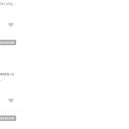
las playa
Este
PREMIUM
ento
de
rios
PREMIUM