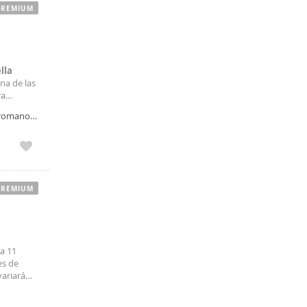
PREMIUM
lla
na de las
ra
 la
 romano,
PREMIUM
a 11
es de
variará
 Descubre