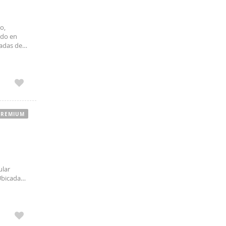
o,
ado en
dadas de
 perfecto
PREMIUM
ular
Ubicada
estaca