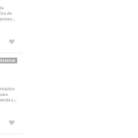
ta
 Oro de
banización
rto
PREMIUM
ntástico
 para
vienda se
gradables