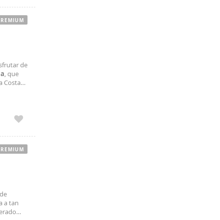
PREMIUM
sfrutar de
la
, que
la Costa
PREMIUM
 de
a a tan
derado