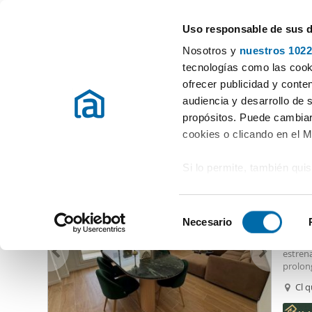
Uso responsable de sus 
Especialistas en pisos en alquiler
Nosotros y
nuestros 1022
Marbella
Elegir distrito
tecnologías como las cooki
ofrecer publicidad y conte
Inicio
Alquiler pisos Málaga
Alquiler pisos Marbella
Alquile
audiencia y desarrollo de 
propósitos. Puede cambiar
Alquiler apartamentos Marbella
(318 viviendas)
cookies o clicando en el 
Si lo permite, también qui
3.80
Recopilar información
12
metros
S
Identificar su disposi
Necesario
Alquil
e
digitales)
Ubicado
l
estrena
Obtenga más información 
e
prolon
preferencias en la
sección
colegio
c
Cl q
en la Declaración de cooki
servici
c
Mar