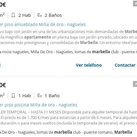
0€
2
m
2 Hab
2 Baños
er piso amueblado Milla de oro - nagüeles
ivo bajo con jardín en una de las urbanizaciones más demandadas de
Marbe
uila magnífico
apartamento
en planta baja con jardín privado, ubicado en u
zaciones más prestigiosas y consolidadas de
Marbella
. Un entorno ideal pa
 buscan tranquilidad, seguridad y calidad de vida, con excelente conexión a
a-rocio nagueles, Milla De Oro - Nagüeles, lomas de
marbella
club - puente
 y a pocos minutos de la playa, del centro
bella
Ver teléfono
Contactar
0€
2
m
1 Hab
1 Baño
er piso piscina Milla de oro - nagüeles
ER TEMPORAL – HASTA 11 MESES Disponible para alquiler temporal de hast
El precio es de 1.700 €/mes para estancias a partir de 6 meses. Para alquiler
uración o para meses sueltos (incluida la temporada de verano), el precio 
as fechas y la duración de la estancia. Consúltanos disponibilidad y tarifas.
la De Oro - Nagüeles, lomas de
marbella
club - puente romano,
Marbella
recioso
apartamento
a estrenar