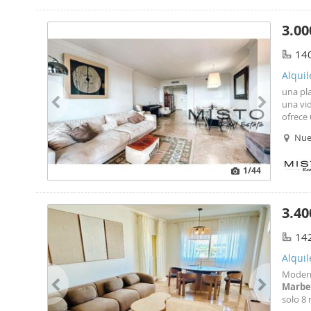
3.00
14
Alqui
una pl
una vid
ofrece 
del Sol
Nue
1
/44
3.40
14
Alqui
Mode
Marbe
solo 8