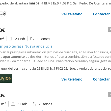
los más bonitos de la Costa del Sol. La zona destaca por sus amplias aveni
 pedro de alcantara
marbella
Bl:M9 Es:9 Pl:03 P 2, San Pedro De Alcántara, 
as, excelentes infraestructuras y una calidad de vida
ántara,
Marbella
Ver teléfono
Contactar
0€
2
m
2 Hab
2 Baños
er piso terraza Nueva andalucía
 en la prestigiosa urbanización Jardines de Guadaiza, en Nueva Andalucía, 
te
apartamento
de dos dormitorios ofrece la combinación perfecta de conf
dad y vida moderna. Situado en una urbanización cerrada y segura, goza d
nte ubicación a pocos minutos de Puerto Banús,
Marbella
y todos los servic
iguel delibes-nva andalu 22 Bl:bl3 Es:1 Pl:02 22, Nueva Andalucía, altos del r
les. El
apartamento
cuenta con dos amplios dormitorios
bella
Ver teléfono
Contactar
0€
2
1m
2 Hab
2 Baños