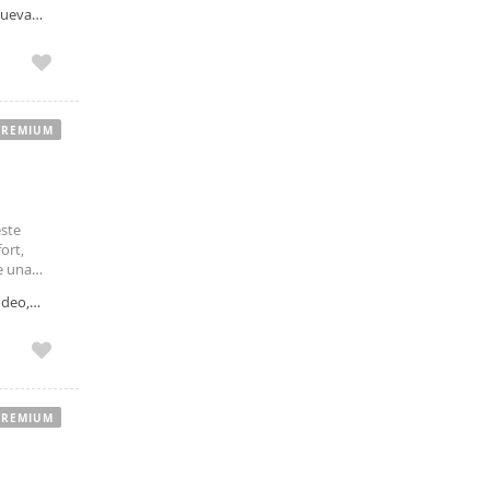
das
nueva
PREMIUM
este
ort,
e una
ios
odeo,
PREMIUM