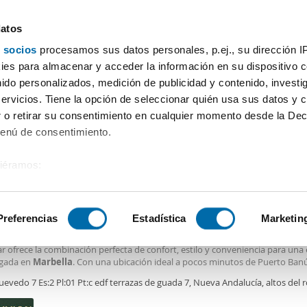
datos
 socios
procesamos sus datos personales, p.ej., su dirección I
Precio
Superficie
Habitaciones
Más filtros - 1
es para almacenar y acceder la información en su dispositivo co
nido personalizados, medición de publicidad y contenido, investi
r apartamentos Marbella
servicios. Tiene la opción de seleccionar quién usa sus datos y 
 o retirar su consentimiento en cualquier momento desde la Dec
Ordenación Enalqu
Menú de consentimiento.
siéramos:
0€
 sobre su ubicación geográfica que puede tener una precisión de
2
1m
3 Hab
2 Baños
tivo analizándolo activamente para buscar características específ
Preferencias
Estadística
Marketin
er piso terraza Nueva andalucía
 en la prestigiosa zona residencial de Nueva Andalucía, este
apartamento
r ofrece la combinación perfecta de confort, estilo y conveniencia para una 
sobre cómo se procesan sus datos personales y establezca su
gada en
Marbella
. Con una ubicación ideal a pocos minutos de Puerto Banú
 de datos
. Puede cambiar o retirar su consentimiento en cualq
s internacionales, restaurantes, supermercados, instalaciones deportivas y 
uevedo 7 Es:2 Pl:01 Pt:c edf terrazas de guada 7, Nueva Andalucía, altos del 
es.
os esenciales, la propiedad goza
bella