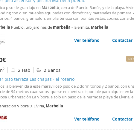
er piso ascensor y piscina Marbella pueblo
ico piso de gran lujo en
Marbella
, cerca de Puerto Banús, y de la playa. Viv
tanding con o sin muebles equipadas con domótica y materiales de primera. 
rios, 4 baños, gran salón, amplia terraza con bonitas vistas, cocina, zona de 
de garaje y trastero. Urbanización con piscina exterior, piscina climatizada in
bella
Pueblo, urb jardines de
marbella
- la ermita,
Marbella
o, sauna, jacuzzi, seguridad 24hs. Con muebles.
Ver teléfono
Contactar
0€
DE
2
m
2 Hab
2 Baños
er piso terraza Las chapas - el rosario
os la bienvenida a este maravilloso piso de 2 dormitorios y 2 baños, con un
cie de 94 metros cuadrados, que se encuentra disponible para alquiler en la
iosa Urbanización La Víbora, a solo un paso de la hermosa playa de Elviria, 
lla
. Este encantador piso se alquila por 1,500 euros al mes, con un contrato 
nizacion Vibora 9, Elviria,
Marbella
 Completamente amueblado y equipado con todo lo que
Ver teléfono
Contactar