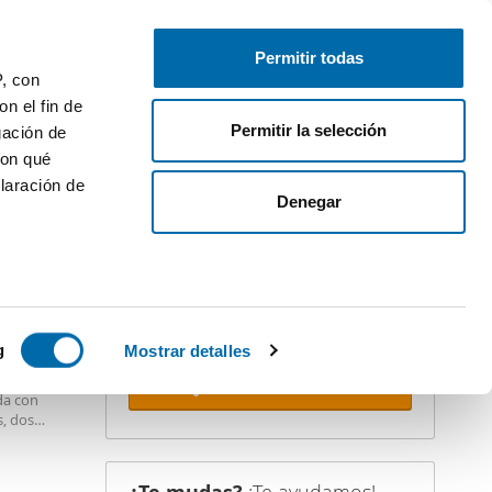
Publica gratis
Inicia sesión
Permitir todas
P, con
n el fin de
Permitir la selección
gación de
con qué
laración de
iler
Denegar
¡Crea tu alerta!
No dejes que te adelanten. Recibe en
tu correo
todas las novedades
de
STACADO
esta búsqueda.
 varios
icas (huellas
g
Mostrar detalles
 Ubicado
Recibir alertas
da con
s
s, dos
uier momento
ara