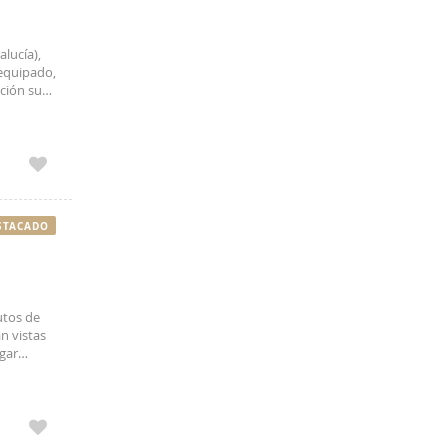
lucía),
equipado,
ción sur,
ue dispone
STACADO
utos de
n vistas
ogar
, cuenta