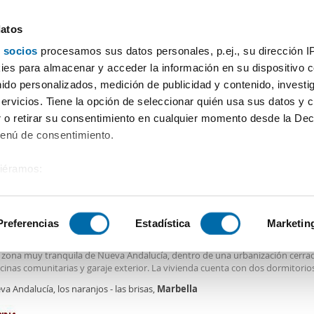
datos
 socios
procesamos sus datos personales, p.ej., su dirección I
Precio
Superficie
Habitaciones
Más filtros - 1
es para almacenar y acceder la información en su dispositivo co
nido personalizados, medición de publicidad y contenido, investi
r apartamentos Marbella
servicios. Tiene la opción de seleccionar quién usa sus datos y 
 o retirar su consentimiento en cualquier momento desde la Dec
Ordenación Enalqu
Menú de consentimiento.
siéramos:
0€
DE
 sobre su ubicación geográfica que puede tener una precisión de
2
0m
2 Hab
2 Baños
tivo analizándolo activamente para buscar características específ
Preferencias
Estadística
Marketin
er piso terraza Nueva andalucía
uila para larga temporada estupendo
apartamento
en la Urb. Aloha Royal.
 zona muy tranquila de Nueva Andalucía, dentro de una urbanización cerra
sobre cómo se procesan sus datos personales y establezca su
cinas comunitarias y garaje exterior. La vivienda cuenta con dos dormitorio
 de datos
. Puede cambiar o retirar su consentimiento en cualq
 una gran terraza, ideal para disfrutar del entorno y el clima. Condiciones p
a Andalucía, los naranjos - las brisas,
Marbella
es.
r: dos meses de fianza, mes en curso y un mes de honorarios de agencia.