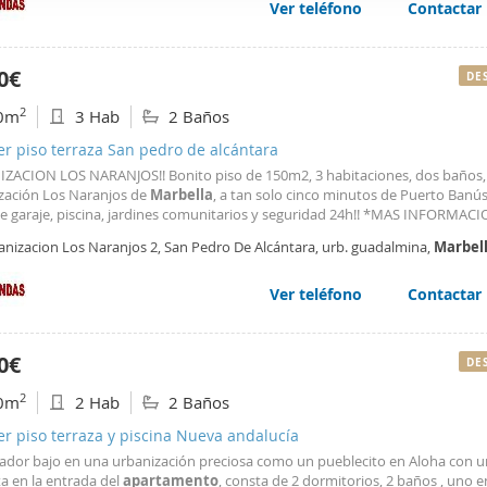
Ver teléfono
Contactar
web se usan para personalizar el contenido y los anuncios, ofrec
ar el tráfico. Además, compartimos información sobre el uso que
tners de redes sociales, publicidad y análisis web, quienes pue
0€
DE
ación que les haya proporcionado o que hayan recopilado a parti
2
0m
3 Hab
2 Baños
vicios.
er piso terraza San pedro de alcántara
ZACION LOS NARANJOS!! Bonito piso de 150m2, 3 habitaciones, dos baños, t
zación Los Naranjos de
Marbella
, a tan solo cinco minutos de Puerto Banús
de garaje, piscina, jardines comunitarios y seguridad 24h!! *MAS INFORMAC
DO* *ABSTENERSE INMOBILIARIAS*
anizacion Los Naranjos 2, San Pedro De Alcántara, urb. guadalmina,
Marbel
Ver teléfono
Contactar
0€
DE
2
0m
2 Hab
2 Baños
er piso terraza y piscina Nueva andalucía
ador bajo en una urbanización preciosa como un pueblecito en Aloha con 
ta en la entrada del
apartamento
, consta de 2 dormitorios, 2 baños , uno en