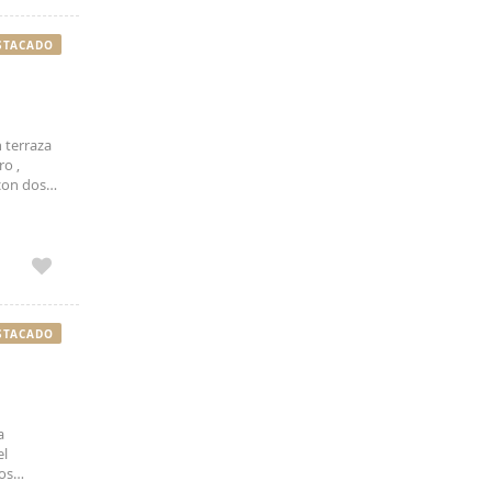
STACADO
 terraza
o ,
 con dos
Banus ,
STACADO
a
el
ios