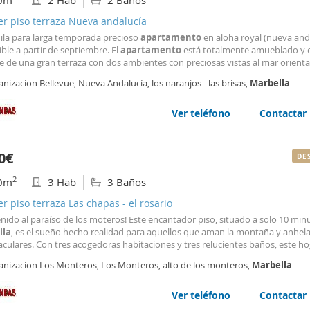
0m
2 Hab
2 Baños
er piso terraza Nueva andalucía
uila para larga temporada precioso
apartamento
en aloha royal (nueva anda
ble a partir de septiembre. El
apartamento
está totalmente amueblado y 
 de una gran terraza con dos ambientes con preciosas vistas al mar orienta
 ubicado en una espectacular urbanización cerrada estilo pueblo andaluz, q
nizacion Bellevue, Nueva Andalucía, los naranjos - las brisas,
Marbella
 piscinas y rodeada de campos de golf. (no se admiten mascotas).
Ver teléfono
Contactar
0€
DE
2
0m
3 Hab
3 Baños
er piso terraza Las chapas - el rosario
nido al paraíso de los moteros! Este encantador piso, situado a solo 10 min
lla
, es el sueño hecho realidad para aquellos que aman la montaña y anhela
culares. Con tres acogedoras habitaciones y tres relucientes baños, este h
el espacio perfecto para disfrutar de la tranquilidad y la comodidad. Además
anizacion Los Monteros, Los Monteros, alto de los monteros,
Marbella
s plazas de garaje para tus
Ver teléfono
Contactar