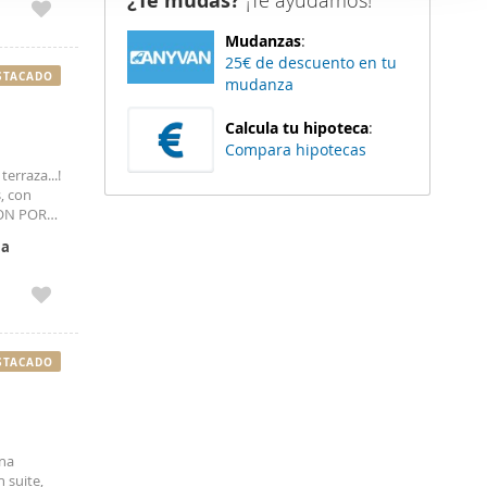
¿Te mudas?
¡Te ayudamos!
er funciones
Mudanzas
:
 haga del
25€ de descuento en tu
den
STACADO
mudanza
r del uso
Calcula tu hipoteca
:
Compara hipotecas
erraza...!
, con
ION POR
la
STACADO
una
 suite,