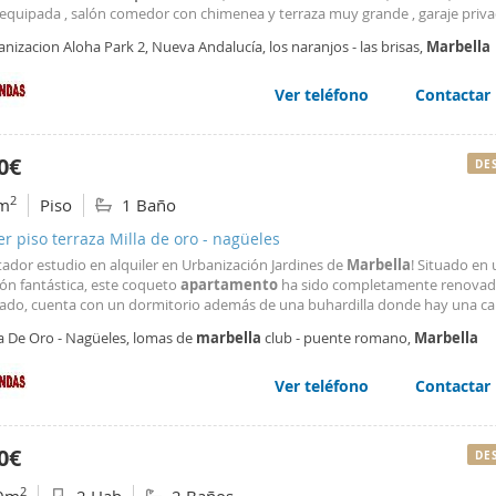
 equipada , salón comedor con chimenea y terraza muy grande , garaje priva
miento delante del
apartamento
, jardines y 2 piscinas comunitarias . Son 1
nizacion Aloha Park 2, Nueva Andalucía, los naranjos - las brisas,
Marbella
queda libre a finales de abril , 2 meses de fianza , mes de agencia y 3 meses
tado Se requiere nómina o documentación de empresa
Ver teléfono
Contactar
0€
DE
2
m
Piso
1 Baño
er piso terraza Milla de oro - nagüeles
tador estudio en alquiler en Urbanización Jardines de
Marbella
! Situado en
ión fantástica, este coqueto
apartamento
ha sido completamente renovad
ado, cuenta con un dormitorio además de una buhardilla donde hay una c
de usar en momentos puntuales. La urbanización cuenta con piscina y jardi
la De Oro - Nagüeles, lomas de
marbella
club - puente romano,
Marbella
tarios, también dispone de garaje exterior aunque no
Ver teléfono
Contactar
0€
DE
2