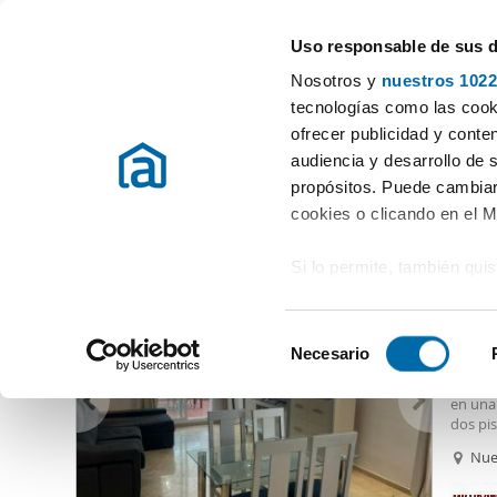
Uso responsable de sus 
Especialistas en pisos en alquiler
Nosotros y
nuestros 1022
Marbella
Elegir distrito
tecnologías como las cooki
ofrecer publicidad y conte
Inicio
Alquiler pisos Málaga
Alquiler pisos Marbella
Alquile
audiencia y desarrollo de 
propósitos. Puede cambiar
Alquiler apartamentos Marbella
(305 viviendas)
cookies o clicando en el 
Si lo permite, también qui
1.80
Recopilar información
12
metros
S
Identificar su disposi
Necesario
Alquil
e
digitales)
Se alq
l
en una
Obtenga más información 
e
dos pis
preferencias en la
sección
baños y
c
Nuev
en la Declaración de cooki
alquila
c