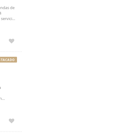
iendas de
4
servicio,
terior,
STACADO
a
en
de 6