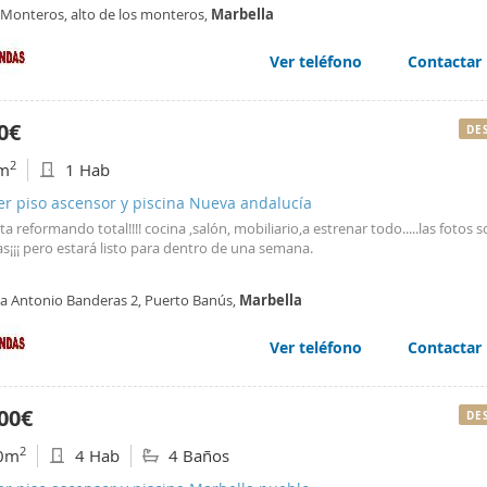
orios, 3 baños, y 2 plazas de garaje, ofreciendo comodidad y espacio en un 
 Monteros, alto de los monteros,
Marbella
lo y de fácil acceso a todos los servicios. No pierdas la oportunidad de disfru
 de vida que ofrece esta fantástica ubicación.
Ver teléfono
Contactar
0€
DE
2
m
1 Hab
er piso ascensor y piscina Nueva andalucía
esta reformando total!!!! cocina ,salón, mobiliario,a estrenar todo.....las fotos 
s¡¡¡ pero estará listo para dentro de una semana.
za Antonio Banderas 2, Puerto Banús,
Marbella
Ver teléfono
Contactar
00€
DE
2
0m
4 Hab
4 Baños