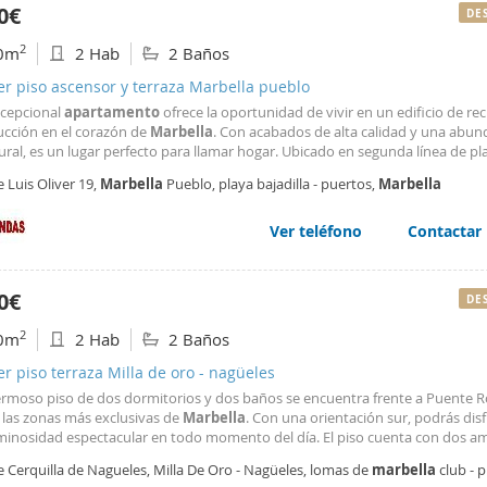
0€
DE
2
0m
2 Hab
2 Baños
er piso ascensor y terraza Marbella pueblo
xcepcional
apartamento
ofrece la oportunidad de vivir en un edificio de re
ucción en el corazón de
Marbella
. Con acabados de alta calidad y una abun
ural, es un lugar perfecto para llamar hogar. Ubicado en segunda línea de pl
le tranquila, disfrutarás de la paz y la comodidad, con todos los servicios a 
e Luis Oliver 19,
Marbella
Pueblo, playa bajadilla - puertos,
Marbella
cia. Además, contarás con un garaje
Ver teléfono
Contactar
0€
DE
2
0m
2 Hab
2 Baños
er piso terraza Milla de oro - nagüeles
ermoso piso de dos dormitorios y dos baños se encuentra frente a Puente
 las zonas más exclusivas de
Marbella
. Con una orientación sur, podrás dis
minosidad espectacular en todo momento del día. El piso cuenta con dos am
s, perfectas para disfrutar del clima mediterráneo y las vistas impresionante
e Cerquilla de Nagueles, Milla De Oro - Nagüeles, lomas de
marbella
club - 
demás, tendrás la opción de alquilarlo