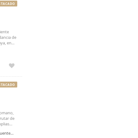
STACADO
ciente
dancia de
aya, en
poca
STACADO
 Romano,
frutar de
plias
s de la
puente