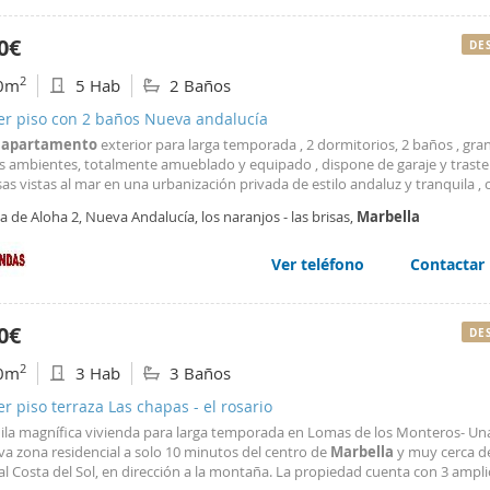
0€
DE
2
0m
5 Hab
2 Baños
er piso con 2 baños Nueva andalucía
o
apartamento
exterior para larga temporada , 2 dormitorios, 2 baños , gran
s ambientes, totalmente amueblado y equipado , dispone de garaje y traster
as vistas al mar en una urbanización privada de estilo andaluz y tranquila ,
icas piscinas y jardín . Con una excelente ubicación , a 5 minutos de puerto 
a de Aloha 2, Nueva Andalucía, los naranjos - las brisas,
Marbella
 campos de golf y todo tipo
Ver teléfono
Contactar
0€
DE
2
0m
3 Hab
3 Baños
er piso terraza Las chapas - el rosario
uila magnífica vivienda para larga temporada en Lomas de los Monteros- Un
va zona residencial a solo 10 minutos del centro de
Marbella
y muy cerca d
l Costa del Sol, en dirección a la montaña. La propiedad cuenta con 3 ampl