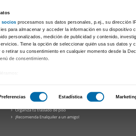
datos
 socios
procesamos sus datos personales, p.ej., su dirección I
a de Barcelona
es para almacenar y acceder la información en su dispositivo co
nido personalizados, medición de publicidad y contenido, investi
 amueblado Les Planes
|
servicios. Tiene la opción de seleccionar quién usa sus datos y 
 o retirar su consentimiento en cualquier momento desde la Dec
Menú de consentimiento.
siéramos:
a Comunidad
Blog
Facebook
Twitter
Pinterest
Instagr
 sobre su ubicación geográfica que puede tener una precisión de
tivo analizándolo activamente para buscar características específ
Preferencias
Estadística
Marketin
Enalquiler
en la red
Organiza tu traslado de piso
sobre cómo se procesan sus datos personales y establezca su
¡Recomienda Enalquiler a un amigo!
 de datos
. Puede cambiar o retirar su consentimiento en cualq
es.