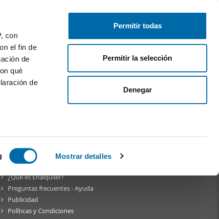
Publica gratis
Inicia sesión
Permitir todas
P, con
n el fin de
Permitir la selección
gación de
con qué
laración de
Denegar
am
 varios
icas (huellas
g
Mostrar detalles
Sobre
Enalquiler
¿Qué es Enalquiler?
s
Preguntas frecuentes - Ayuda
uier momento
Publicidad
Políticas y Condiciones