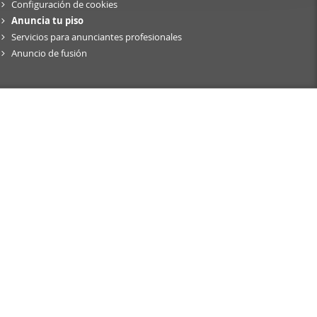
Configuración de cookies
er funciones
Anuncia tu piso
 haga del
Servicios para anunciantes profesionales
den
Anuncio de fusión
r del uso