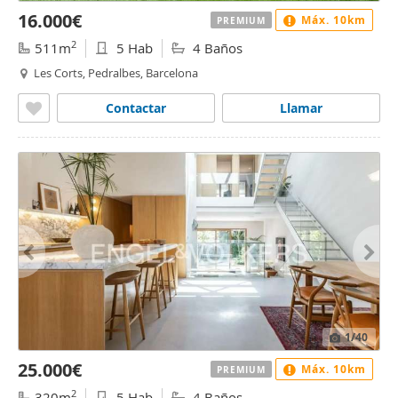
16.000€
Máx. 10km
PREMIUM
2
511m
5 Hab
4 Baños
Les Corts, Pedralbes, Barcelona
Contactar
Llamar
1
/40
25.000€
Máx. 10km
PREMIUM
2
320m
5 Hab
4 Baños