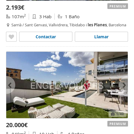
2.193€
PREMIUM
2
107m
3 Hab
1 Baño
Sarrià / Sant Gervasi, Vallvidrera, Tibidabo i
les
Planes
, Barcelona
Contactar
Llamar
1
/40
20.000€
PREMIUM
2