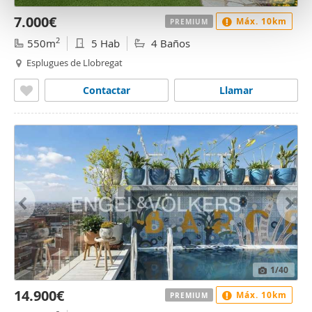
t
7.000€
Máx. 10km
PREMIUM
o
2
550m
5 Hab
4 Baños
Esplugues de Llobregat
Contactar
Llamar
1
/40
14.900€
Máx. 10km
PREMIUM