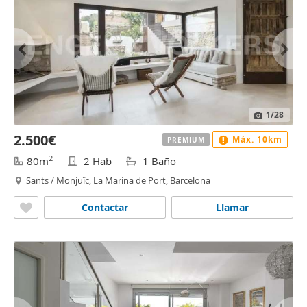
1
/28
2.500€
Máx. 10km
PREMIUM
2
80m
2 Hab
1 Baño
Sants / Monjuïc, La Marina de Port, Barcelona
Contactar
Llamar