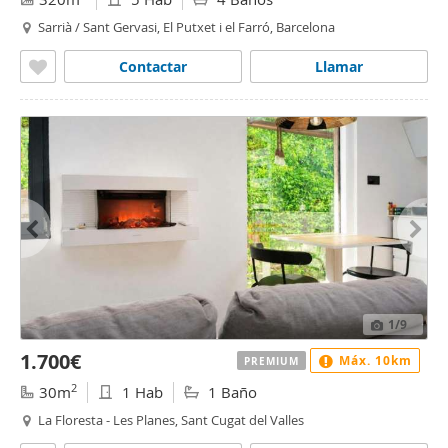
Sarrià / Sant Gervasi, El Putxet i el Farró, Barcelona
Contactar
Llamar
1
/9
1.700€
Máx. 10km
PREMIUM
2
30m
1 Hab
1 Baño
La Floresta - Les Planes, Sant Cugat del Valles