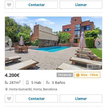
Contactar
Llamar
1
/40
4.200€
Máx. 10km
PREMIUM
2
287m
5 Hab
3 Baños
Horta-Guinardó, Horta, Barcelona
Contactar
Llamar