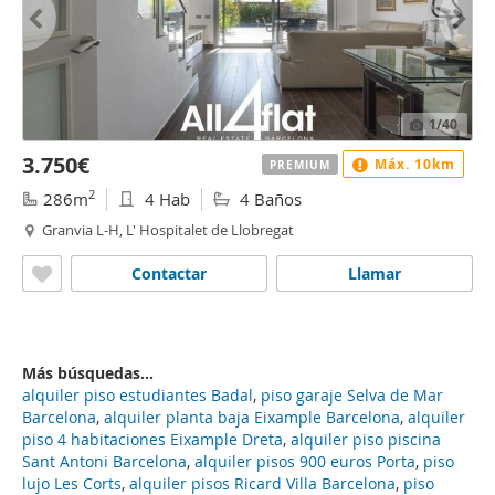
1
/40
3.750€
Máx. 10km
PREMIUM
2
286m
4 Hab
4 Baños
Granvia L-H, L' Hospitalet de Llobregat
Contactar
Llamar
Más búsquedas...
alquiler piso estudiantes Badal
,
piso garaje Selva de Mar
Barcelona
,
alquiler planta baja Eixample Barcelona
,
alquiler
piso 4 habitaciones Eixample Dreta
,
alquiler piso piscina
Sant Antoni Barcelona
,
alquiler pisos 900 euros Porta
,
piso
lujo Les Corts
,
alquiler pisos Ricard Villa Barcelona
,
piso