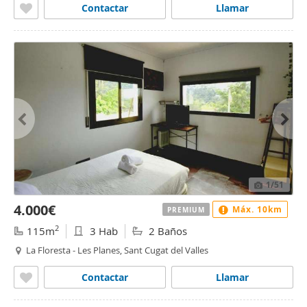
Contactar
Llamar
1
/51
4.000€
Máx. 10km
PREMIUM
2
115m
3 Hab
2 Baños
La Floresta - Les Planes, Sant Cugat del Valles
Contactar
Llamar