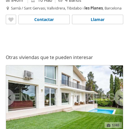
840m
10 Hab
4 Baños
Sarrià / Sant Gervasi, Vallvidrera, Tibidabo i
les
Planes
, Barcelona
Contactar
Llamar
Otras viviendas que te pueden interesar
1
/40