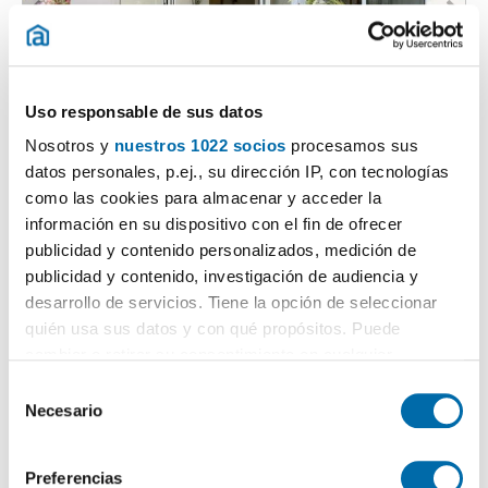
Uso responsable de sus datos
1
/40
Nosotros y
nuestros 1022 socios
procesamos sus
7.140€
Máx. 10km
PREMIUM
datos personales, p.ej., su dirección IP, con tecnologías
2
348m
8 Hab
4 Baños
como las cookies para almacenar y acceder la
Horta-Guinardó, La Clota, Barcelona
información en su dispositivo con el fin de ofrecer
publicidad y contenido personalizados, medición de
Contactar
Llamar
publicidad y contenido, investigación de audiencia y
desarrollo de servicios. Tiene la opción de seleccionar
quién usa sus datos y con qué propósitos. Puede
cambiar o retirar su consentimiento en cualquier
momento desde la Declaración de cookies o clicando en
S
el Menú de consentimiento.
Necesario
e
l
Si lo permite, también quisiéramos:
e
Preferencias