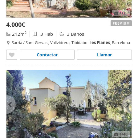
1
/7
4.000€
PREMIUM
2
212m
3 Hab
3 Baños
Sarrià / Sant Gervasi, Vallvidrera, Tibidabo i
les
Planes
, Barcelona
Contactar
Llamar
1
/40