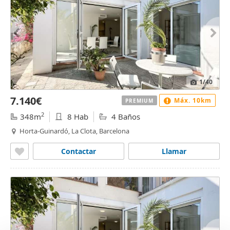
1
/40
7.140€
Máx. 10km
PREMIUM
2
348m
8 Hab
4 Baños
Horta-Guinardó, La Clota, Barcelona
Contactar
Llamar