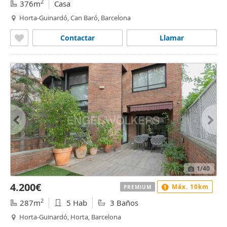
2
376m
Casa
Horta-Guinardó, Can Baró, Barcelona
Contactar
Llamar
1
/40
4.200€
Máx. 10km
PREMIUM
2
287m
5 Hab
3 Baños
Horta-Guinardó, Horta, Barcelona