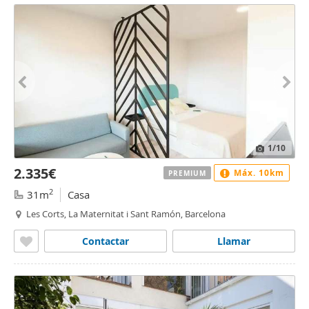
1
/10
2.335€
Máx. 10km
PREMIUM
2
31m
Casa
Les Corts, La Maternitat i Sant Ramón, Barcelona
Contactar
Llamar