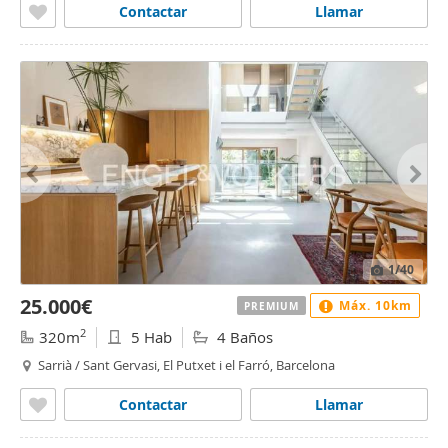
Contactar
Llamar
1
/40
25.000€
Máx. 10km
PREMIUM
2
320m
5 Hab
4 Baños
Sarrià / Sant Gervasi, El Putxet i el Farró, Barcelona
Contactar
Llamar