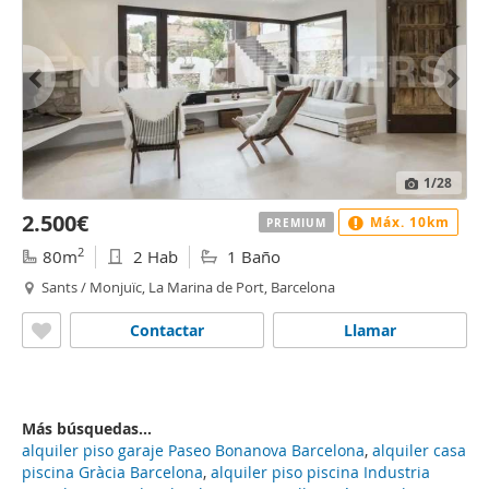
1
/28
2.500€
Máx. 10km
PREMIUM
2
80m
2 Hab
1 Baño
Sants / Monjuïc, La Marina de Port, Barcelona
Contactar
Llamar
Más búsquedas...
alquiler piso garaje Paseo Bonanova Barcelona
,
alquiler casa
piscina Gràcia Barcelona
,
alquiler piso piscina Industria