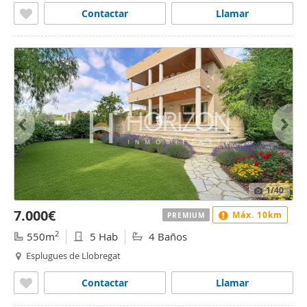
Contactar
Llamar
1
/40
7.000€
Máx. 10km
PREMIUM
2
550m
5 Hab
4 Baños
Esplugues de Llobregat
Contactar
Llamar