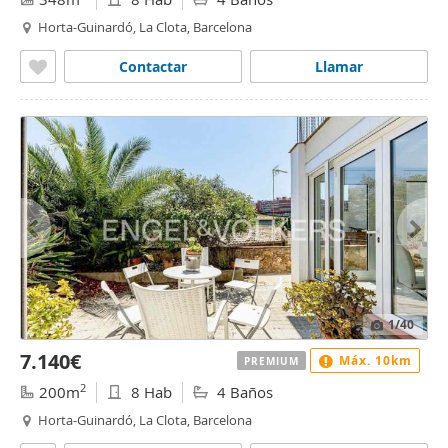
Horta-Guinardó, La Clota, Barcelona
Contactar
Llamar
1
/40
7.140€
Máx. 10km
PREMIUM
2
200m
8 Hab
4 Baños
Horta-Guinardó, La Clota, Barcelona