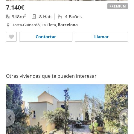
7.140€
PREMIUM
2
348m
8 Hab
4 Baños
Horta-Guinardó, La Clota,
Barcelona
Contactar
Llamar
Otras viviendas que te pueden interesar