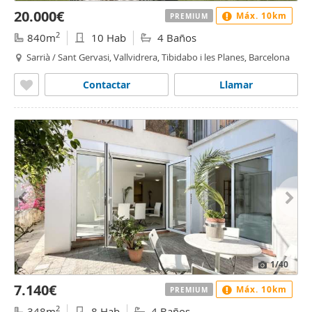
20.000€
Máx. 10km
PREMIUM
2
840m
10 Hab
4 Baños
Sarrià / Sant Gervasi, Vallvidrera, Tibidabo i les Planes, Barcelona
Contactar
Llamar
1
/40
7.140€
Máx. 10km
PREMIUM
2
348m
8 Hab
4 Baños