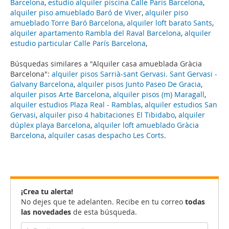
Barcelona
,
estudio alquiler piscina Calle París Barcelona
,
alquiler piso amueblado Baró de Viver
,
alquiler piso
amueblado Torre Baró Barcelona
,
alquiler loft barato Sants
,
alquiler apartamento Rambla del Raval Barcelona
,
alquiler
estudio particular Calle París Barcelona
,
Búsquedas similares a "Alquiler casa amueblada Gràcia
Barcelona":
alquiler pisos Sarrià-sant Gervasi. Sant Gervasi -
Galvany Barcelona
,
alquiler pisos Junto Paseo De Gracia
,
alquiler pisos Arte Barcelona
,
alquiler pisos (m) Maragall
,
alquiler estudios Plaza Real - Ramblas
,
alquiler estudios San
Gervasi
,
alquiler piso 4 habitaciones El Tibidabo
,
alquiler
dúplex playa Barcelona
,
alquiler loft amueblado Gràcia
Barcelona
,
alquiler casas despacho Les Corts
.
¡Crea tu alerta!
No dejes que te adelanten. Recibe en tu correo
todas
las novedades
de esta búsqueda.