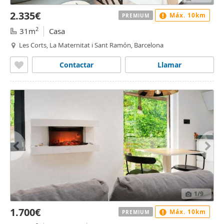
2.335€
Máx. 10km
PREMIUM
2
31m
Casa
Les Corts, La Maternitat i Sant Ramón, Barcelona
Contactar
Llamar
1
/9
1.700€
Máx. 10km
PREMIUM