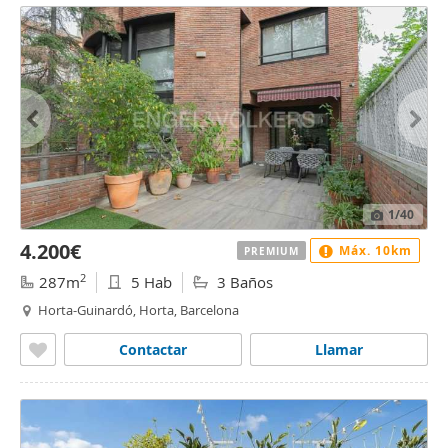
1
/40
4.200€
Máx. 10km
PREMIUM
2
287m
5 Hab
3 Baños
Horta-Guinardó, Horta, Barcelona
Contactar
Llamar