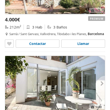
1
/7
4.000€
PREMIUM
2
212m
3 Hab
3 Baños
Sarrià / Sant Gervasi, Vallvidrera, Tibidabo i les Planes,
Barcelona
Contactar
Llamar
1
/40