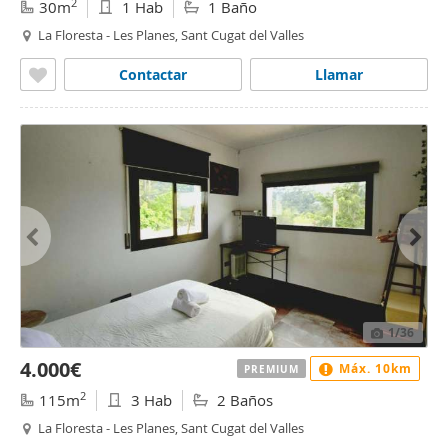
2
30m
1 Hab
1 Baño
La Floresta - Les Planes, Sant Cugat del Valles
Contactar
Llamar
1
/36
4.000€
Máx. 10km
PREMIUM
2
115m
3 Hab
2 Baños
La Floresta - Les Planes, Sant Cugat del Valles