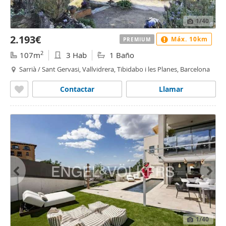
1
/40
2.193€
Máx. 10km
PREMIUM
2
107m
3 Hab
1 Baño
Sarrià / Sant Gervasi, Vallvidrera, Tibidabo i les Planes, Barcelona
Contactar
Llamar
1
/40