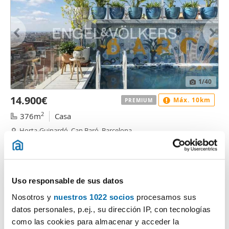
1
/40
14.900€
Máx. 10km
PREMIUM
2
376m
Casa
Horta-Guinardó, Can Baró, Barcelona
Contactar
Llamar
Uso responsable de sus datos
Nosotros y
nuestros 1022 socios
procesamos sus
datos personales, p.ej., su dirección IP, con tecnologías
como las cookies para almacenar y acceder la