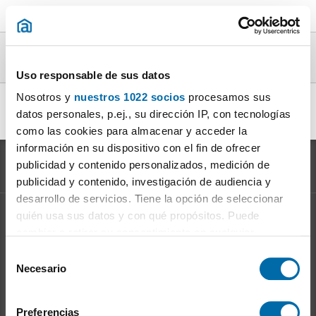
Casas amueblado en alquiler en la provincia
de Barcelona
Uso responsable de sus datos
Nosotros y
nuestros 1022 socios
procesamos sus
alquiler casa amueblado Gràcia Barcelona
|
alquiler casa
datos personales, p.ej., su dirección IP, con tecnologías
amueblado Les Planes
|
como las cookies para almacenar y acceder la
información en su dispositivo con el fin de ofrecer
publicidad y contenido personalizados, medición de
publicidad y contenido, investigación de audiencia y
desarrollo de servicios. Tiene la opción de seleccionar
quién usa sus datos y con qué propósitos. Puede
Información sobre el
Mercado del Alquiler
cambiar o retirar su consentimiento en cualquier
Evolución del precio del alquiler
momento desde la Declaración de cookies o clicando en
S
Ventajas de alquilar: para el propietario
el Menú de consentimiento.
Necesario
e
Ventajas de alquilar: para el inquilino
l
Si lo permite, también quisiéramos:
e
Preferencias