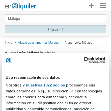
Málaga
Filtros - 1
Início
Alugar apartamentos Málaga
Alugar Lofts Málaga
Alugar Lofts Málaga
Província
Ordenação Enalquiler
(0 imóveis)
Lamentamos
, não temos resultados que se
Uso responsable de sus datos
enquadrem nos critérios de pesquisa:
Nosotros y
nuestros 1022 socios
procesamos sus
Eliminar filtros
Tipo imóvel: Loft
datos personales, p.ej., su dirección IP, con tecnologías
Subscreva um
alerta e-mail
quando existirem imóveis
como las cookies para almacenar y acceder la
que se ajustem aos seus critérios de pesquisa.
información en su dispositivo con el fin de ofrecer
publicidad y contenido personalizados, medición de