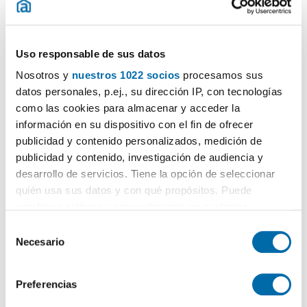
1
/40
1.450€
DESTACADO
Uso responsable de sus datos
2
129m
2 Ch.
2 Salles de bain
Nosotros y
nuestros 1022 socios
procesamos sus
datos personales, p.ej., su dirección IP, con tecnologías
Calle San Miguel 40, Zona Sohail, Fuengirola
como las cookies para almacenar y acceder la
Contacter
Téléphoner
información en su dispositivo con el fin de ofrecer
publicidad y contenido personalizados, medición de
publicidad y contenido, investigación de audiencia y
desarrollo de servicios. Tiene la opción de seleccionar
quién usa sus datos y con qué propósitos. Puede
Désolé
, nous n'avons pas plus de logements
cambiar o retirar su consentimiento en cualquier
correspondant exactement avec vos recherches..
momento desde la Declaración de cookies o clicando en
S
Si vous le souhaitez, vous pouvez voir des logements
el Menú de consentimiento.
Necesario
e
similaires :
l
Location appartements à Malaga
Si lo permite, también quisiéramos:
e
Preferencias
Recopilar información sobre su ubicación geográfica
c